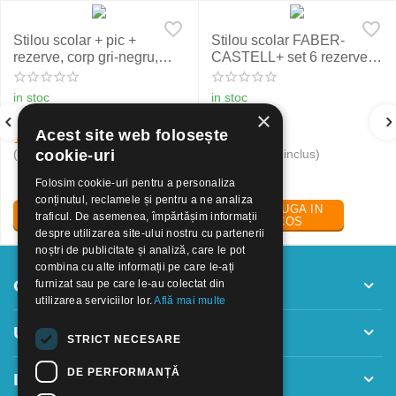
Stilou scolar + pic +
Stilou scolar FABER-
rezerve, corp gri-negru,
CASTELL+ set 6 rezerve,
NXT Eberhard Faber
rosu
in stoc
in stoc
×
Acest site web folosește
19
Lei
24
Lei
30
50
(pret cu TVA inclus)
(pret cu TVA inclus)
cookie-uri
Folosim cookie-uri pentru a personaliza
conținutul, reclamele și pentru a ne analiza
ADAUGA IN
ADAUGA IN
traficul. De asemenea, împărtășim informații
COS
COS
despre utilizarea site-ului nostru cu partenerii
noștri de publicitate și analiză, care le pot
combina cu alte informații pe care le-ați
Contul meu
furnizat sau pe care le-au colectat din
utilizarea serviciilor lor.
Află mai multe
Utile
STRICT NECESARE
DE PERFORMANȚĂ
Informatii