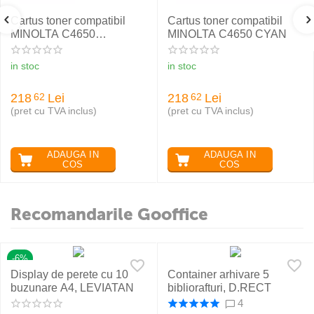
Cartus toner compatibil
Cartus toner compatibil
MINOLTA C4650
MINOLTA C4650 CYAN
MAGENTA
in stoc
in stoc
218
Lei
218
Lei
62
62
(pret cu TVA inclus)
(pret cu TVA inclus)
ADAUGA IN
ADAUGA IN
COS
COS
Recomandarile Gooffice
-6%
Display de perete cu 10
Container arhivare 5
buzunare A4, LEVIATAN
bibliorafturi, D.RECT
4