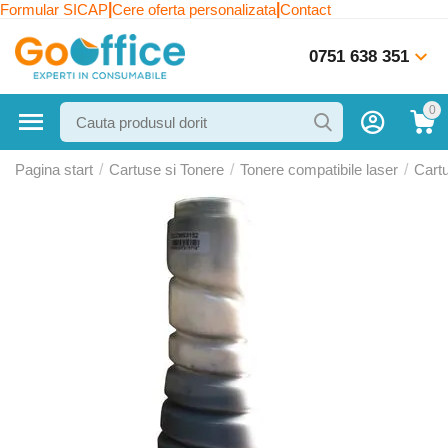
|
|
Formular SICAP
Cere oferta personalizata
Contact
0751 638 351
0
Pagina start
/
Cartuse si Tonere
/
Tonere compatibile laser
/
Cart