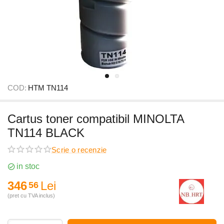
COD:
HTM TN114
Cartus toner compatibil MINOLTA
TN114 BLACK
Scrie o recenzie
in stoc
346
Lei
56
(pret cu TVA inclus)