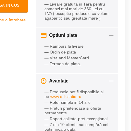
— Livrare gratuita in
Tara
pentru
GA IN COS
comenzi mai mari de 360 Lei cu
TVA ( exceptie produsele cu volum
agabaritic sau greutate mare )
ne o întrebare
Optiuni plata
— Ramburs la livrare
— Ordin de plata
— Visa and MasterCard
— Termen de plata.
Avantaje
— Produsele pot fi disponibile si
pe
www.e-licitatie.ro
— Retur simplu in 14 zile
— Prețuri prietenoase si oferte
permanente
— Raport calitate-preț excepțional
— 7 din 10 clienți mai cumpără cel
puțin încă o dată