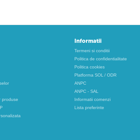
Informatii
Termeni si conditii
Politica de confidentialitate
Politica cookies
Platforma SOL / ODR
selor
ANPC
ANPC - SAL
r produse
Informatii comenzi
AP
Lista preferinte
rsonalizata