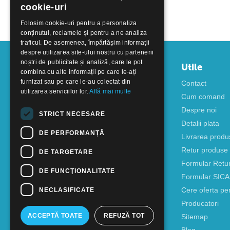
cookie-uri
Folosim cookie-uri pentru a personaliza
conținutul, reclamele și pentru a ne analiza
traficul. De asemenea, împărtășim informații
despre utilizarea site-ului nostru cu partenerii
noștri de publicitate și analiză, care le pot
Contul meu
Utile
combina cu alte informații pe care le-ați
furnizat sau pe care le-au colectat din
Autentificare
Contact
utilizarea serviciilor lor.
Află mai multe
Creati cont
Cum comand
Despre noi
STRICT NECESARE
Detalii plata
DE PERFORMANȚĂ
Livrarea produ
Retur produse
DE TARGETARE
Formular Retu
DE FUNCŢIONALITATE
Formular SIC
Cere oferta pe
NECLASIFICATE
Producatori
ACCEPTĂ TOATE
REFUZĂ TOT
Sitemap