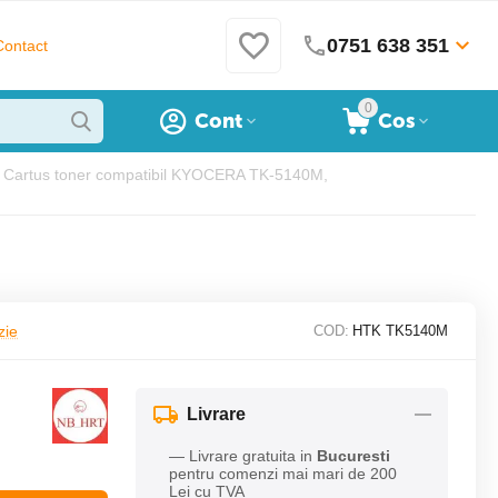
0751 638 351
Contact
0
Cont
Cos
Cartus toner compatibil KYOCERA TK-5140M,
zie
COD:
HTK TK5140M
Livrare
— Livrare gratuita in
Bucuresti
pentru comenzi mai mari de 200
Lei cu TVA