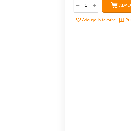
+
−
ADAU
Adauga la favorite
Pu