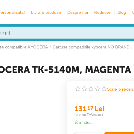
personalizata!
Livrare produse
Despre noi
Reduceri
Blog
se compatibile KYOCERA
/
Cartuse compatibile kyocera NO BRAND
/
KYOCERA TK-5140M, MAGENTA
Scrie o recen
131
Lei
17
(pret cu TVA inclus)
in stoc