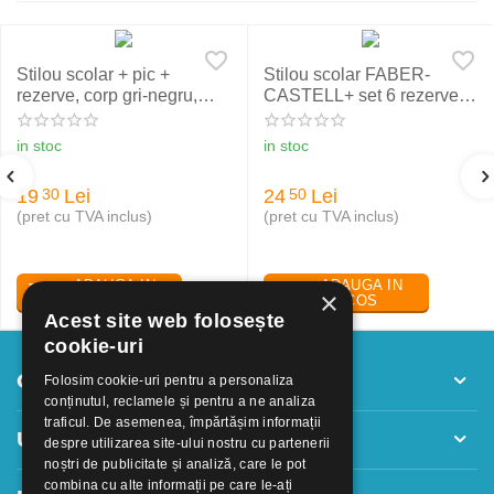
Stilou scolar + pic +
Stilou scolar FABER-
rezerve, corp gri-negru,
CASTELL+ set 6 rezerve,
NXT Eberhard Faber
rosu
in stoc
in stoc
19
Lei
24
Lei
30
50
(pret cu TVA inclus)
(pret cu TVA inclus)
ADAUGA IN
ADAUGA IN
×
COS
COS
Acest site web folosește
cookie-uri
Contul meu
Folosim cookie-uri pentru a personaliza
conținutul, reclamele și pentru a ne analiza
traficul. De asemenea, împărtășim informații
Utile
despre utilizarea site-ului nostru cu partenerii
noștri de publicitate și analiză, care le pot
combina cu alte informații pe care le-ați