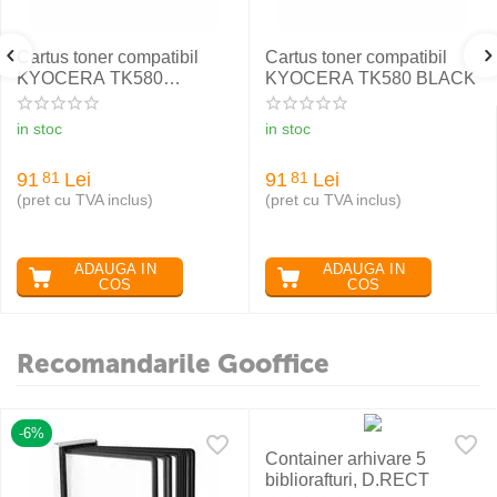
Cartus toner compatibil
Cartus toner compatibil
KYOCERA TK580
KYOCERA TK580 BLACK
YELLOW
in stoc
in stoc
91
Lei
91
Lei
81
81
(pret cu TVA inclus)
(pret cu TVA inclus)
ADAUGA IN
ADAUGA IN
COS
COS
Recomandarile Gooffice
-6%
Container arhivare 5
bibliorafturi, D.RECT