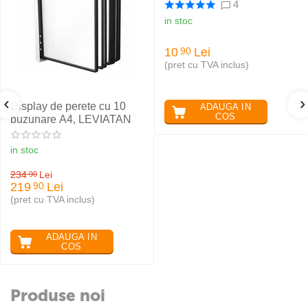
4
in stoc
10
Lei
90
(pret cu TVA inclus)
Display de perete cu 10
ADAUGA IN
COS
buzunare A4, LEVIATAN
in stoc
234
Lei
90
219
Lei
90
(pret cu TVA inclus)
ADAUGA IN
COS
Produse noi