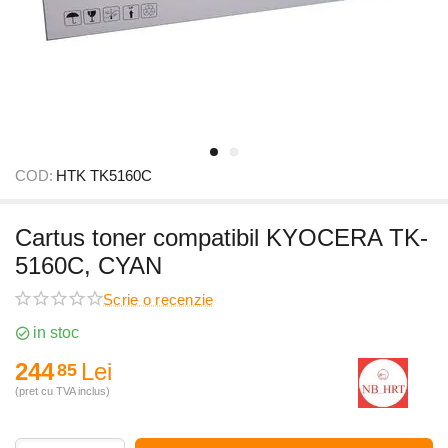
COD:
HTK TK5160C
Cartus toner compatibil KYOCERA TK-
5160C, CYAN
Scrie o recenzie
in stoc
244
Lei
85
(pret cu TVA inclus)