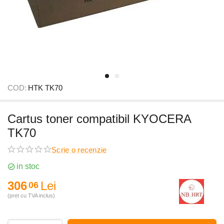
COD:
HTK TK70
Cartus toner compatibil KYOCERA
TK70
Scrie o recenzie
in stoc
306
Lei
06
(pret cu TVA inclus)