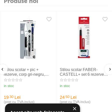
Produse noi
Stilou scolar + pic +
Stilou scolar FABER-
rezerve, corp gri-negru,
CASTELL+ set 6 rezerve,
NXT Eberhard Faber
rosu
in stoc
in stoc
19
Lei
24
Lei
30
50
(pret cu TVA inclus)
(pret cu TVA inclus)
×