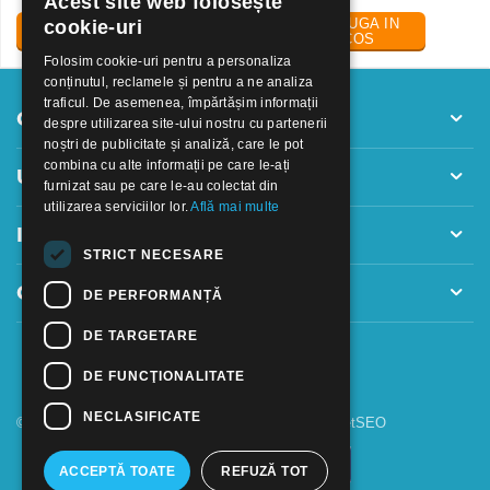
Acest site web folosește
ADAUGA IN
ADAUGA IN
cookie-uri
COS
COS
Folosim cookie-uri pentru a personaliza
conținutul, reclamele și pentru a ne analiza
traficul. De asemenea, împărtășim informații
Contul meu
despre utilizarea site-ului nostru cu partenerii
noștri de publicitate și analiză, care le pot
combina cu alte informații pe care le-ați
Utile
furnizat sau pe care le-au colectat din
utilizarea serviciilor lor.
Află mai multe
Informatii
STRICT NECESARE
Contact
DE PERFORMANȚĂ
DE TARGETARE
DE FUNCŢIONALITATE
NECLASIFICATE
© 2018 - 2026 GOOFFICE. Realizat si configurat
netSEO
ACCEPTĂ TOATE
REFUZĂ TOT