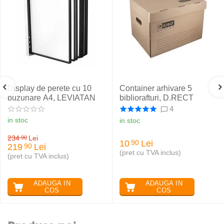
Display de perete cu 10
Container arhivare 5
buzunare A4, LEVIATAN
bibliorafturi, D.RECT
4
in stoc
in stoc
234
Lei
90
10
Lei
90
219
Lei
90
(pret cu TVA inclus)
(pret cu TVA inclus)
ADAUGA IN
ADAUGA IN
COS
COS