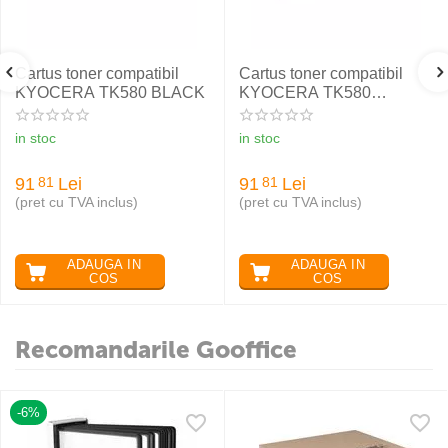
Cartus toner compatibil
Cartus toner compatibil
KYOCERA TK580 BLACK
KYOCERA TK580
YELLOW
in stoc
in stoc
91
Lei
91
Lei
81
81
(pret cu TVA inclus)
(pret cu TVA inclus)
ADAUGA IN
ADAUGA IN
COS
COS
Recomandarile Gooffice
-6%