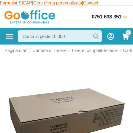
|
|
Formular SICAP
Cere oferta personalizata
Contact
0751 638 351
0
Pagina start
/
Cartuse si Tonere
/
Tonere compatibile laser
/
Cart