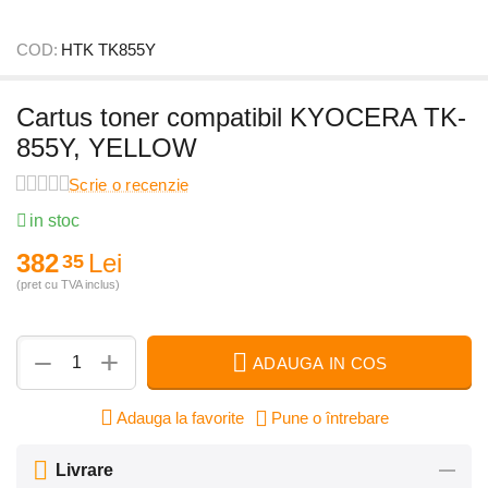
COD:
HTK TK855Y
Cartus toner compatibil KYOCERA TK-
855Y, YELLOW
Scrie o recenzie
in stoc
382
Lei
35
(pret cu TVA inclus)
+
−
ADAUGA IN COS
Adauga la favorite
Pune o întrebare
Livrare