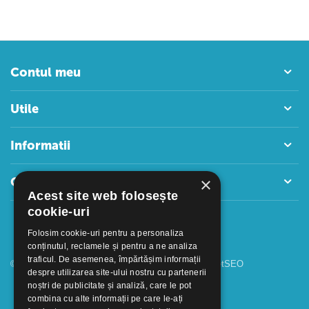
Contul meu
Utile
Informatii
×
Contact
Acest site web folosește
cookie-uri
Folosim cookie-uri pentru a personaliza
conținutul, reclamele și pentru a ne analiza
traficul. De asemenea, împărtășim informații
© 2018 - 2026 GOOFFICE. Realizat si configurat
netSEO
despre utilizarea site-ului nostru cu partenerii
noștri de publicitate și analiză, care le pot
combina cu alte informații pe care le-ați