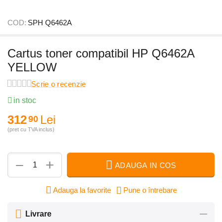
COD:
SPH Q6462A
Cartus toner compatibil HP Q6462A
YELLOW
Scrie o recenzie
in stoc
312
Lei
90
(pret cu TVA inclus)
+
−
ADAUGA IN COS
Adauga la favorite
Pune o întrebare
Livrare