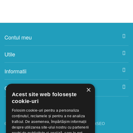
Contul meu
Utile
Informatii
Contact
×
Acest site web folosește
cookie-uri
Folosim cookie-uri pentru a personaliza
conținutul, reclamele și pentru a ne analiza
traficul. De asemenea, împărtășim informații
© 2018 - 2026 GOOFFICE. Realizat si configurat
netSEO
despre utilizarea site-ului nostru cu partenerii