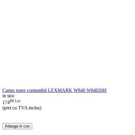
Cartus toner compatibil LEXMARK W840 W84020H
in stoc
88
Lei
174
(pret cu TVA inclus)
Adauga in cos