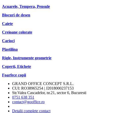
Acuarele, Tempera, Pensule
Blocuri de desen
Caiete
Creioane colorate
Carioci
Plastilina
Rigle, Instrumente geometrie
Coperti, Etichete
Foarfece copii
GRAND OFFICE CONCEPT S.R.L.
CUI: RO38965254 | J2018000237153
Str.Valea Cascadelor, nr.21, sector 6, Bucuresti
0751 638 351
contact@gooffice.ro
Detalii complete contact