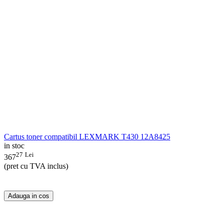
Cartus toner compatibil LEXMARK T430 12A8425
in stoc
27
Lei
367
(pret cu TVA inclus)
Adauga in cos