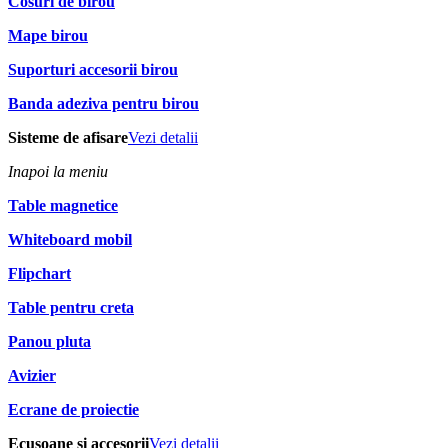
Cosuri de birou
Mape birou
Suporturi accesorii birou
Banda adeziva pentru birou
Sisteme de afisare
Vezi detalii
Inapoi la meniu
Table magnetice
Whiteboard mobil
Flipchart
Table pentru creta
Panou pluta
Avizier
Ecrane de proiectie
Ecusoane si accesorii
Vezi detalii