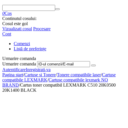
0
Cos
Continutul cosului:
Cosul este gol
Vizualizati cosul
Procesare
Cont
Comenzi
Listă de preferințe
Urmarire comanda
Urmarire comanda
Autentificare
Inregistrati-va
Pagina start
/
Cartuse si Tonere
/
Tonere compatibile laser
/
Cartuse
compatibile LEXMARK
/
Cartuse compatibile lexmark NO
BRAND
/
Cartus toner compatibil LEXMARK C510 20K0500
20K1400 BLACK