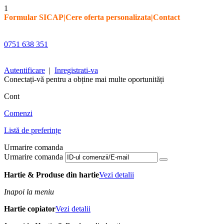
1
Formular SICAP
|
Cere oferta personalizata
|
Contact
0751 638 351
Autentificare
|
Inregistrati-va
Conectați-vă pentru a obține mai multe oportunități
Cont
Comenzi
Listă de preferințe
Urmarire comanda
Urmarire comanda
Hartie & Produse din hartie
Vezi detalii
Inapoi la meniu
Hartie copiator
Vezi detalii