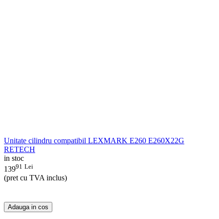
Unitate cilindru compatibil LEXMARK E260 E260X22G
RETECH
in stoc
91
Lei
139
(pret cu TVA inclus)
Adauga in cos