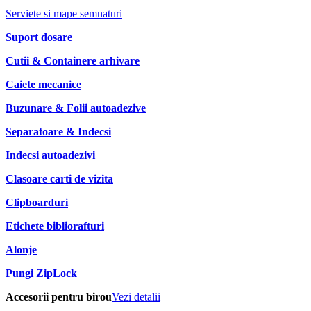
Serviete si mape semnaturi
Suport dosare
Cutii & Containere arhivare
Caiete mecanice
Buzunare & Folii autoadezive
Separatoare & Indecsi
Indecsi autoadezivi
Clasoare carti de vizita
Clipboarduri
Etichete bibliorafturi
Alonje
Pungi ZipLock
Accesorii pentru birou
Vezi detalii