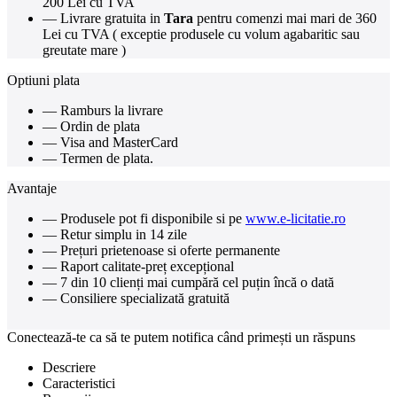
200 Lei cu TVA
— Livrare gratuita in
Tara
pentru comenzi mai mari de 360
Lei cu TVA ( exceptie produsele cu volum agabaritic sau
greutate mare )
Optiuni plata
— Ramburs la livrare
— Ordin de plata
— Visa and MasterCard
— Termen de plata.
Avantaje
— Produsele pot fi disponibile si pe
www.e-licitatie.ro
— Retur simplu in 14 zile
— Prețuri prietenoase si oferte permanente
— Raport calitate-preț excepțional
— 7 din 10 clienți mai cumpără cel puțin încă o dată
— Consiliere specializată gratuită
Conectează-te ca să te putem notifica când primești un răspuns
Descriere
Caracteristici