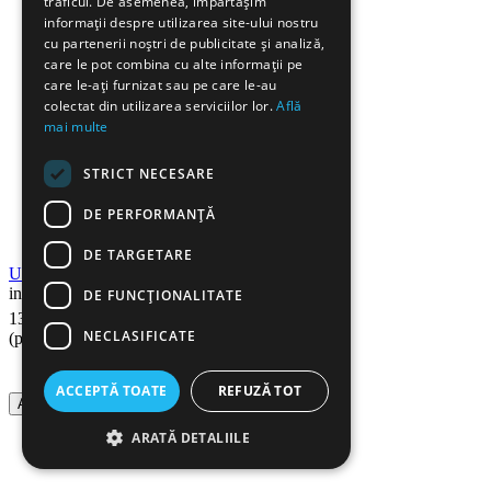
traficul. De asemenea, împărtășim
informații despre utilizarea site-ului nostru
cu partenerii noștri de publicitate și analiză,
care le pot combina cu alte informații pe
care le-ați furnizat sau pe care le-au
colectat din utilizarea serviciilor lor.
Află
mai multe
STRICT NECESARE
DE PERFORMANȚĂ
DE TARGETARE
Unitate cilindru compatibila LEXMARK E250
in stoc
DE FUNCŢIONALITATE
17
Lei
131
NECLASIFICATE
(pret cu TVA inclus)
ACCEPTĂ TOATE
REFUZĂ TOT
Adauga in cos
ARATĂ DETALIILE