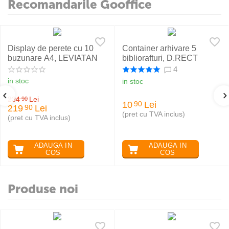
Recomandarile Gooffice
Display de perete cu 10
Container arhivare 5
buzunare A4, LEVIATAN
bibliorafturi, D.RECT
4
in stoc
in stoc
234
Lei
90
10
Lei
90
219
Lei
90
(pret cu TVA inclus)
(pret cu TVA inclus)
ADAUGA IN
ADAUGA IN
COS
COS
Produse noi