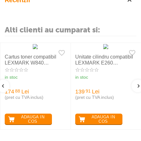
Recenzii
Alti clienti au cumparat si:
Cartus toner compatibil
Unitate cilindru compatibil
LEXMARK W840
LEXMARK E260
W84020H
E260X22G RETECH
in stoc
in stoc
174
Lei
139
Lei
88
91
(pret cu TVA inclus)
(pret cu TVA inclus)
ADAUGA IN
ADAUGA IN
COS
COS