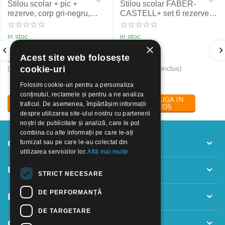
Stilou scolar + pic +
Stilou scolar FABER-
rezerve, corp gri-negru,
CASTELL+ set 6 rezerve,
NXT Eberhard Faber
rosu
in stoc
in stoc
×
Acest site web folosește
19
Lei
24
Lei
30
50
(pret cu TVA inclus)
(pret cu TVA inclus)
cookie-uri
Folosim cookie-uri pentru a personaliza
conținutul, reclamele și pentru a ne analiza
ADAUGA IN
ADAUGA IN
traficul. De asemenea, împărtășim informații
COS
COS
despre utilizarea site-ului nostru cu partenerii
noștri de publicitate și analiză, care le pot
combina cu alte informații pe care le-ați
Contul meu
furnizat sau pe care le-au colectat din
utilizarea serviciilor lor.
Află mai multe
Utile
STRICT NECESARE
DE PERFORMANȚĂ
Informatii
DE TARGETARE
Contact