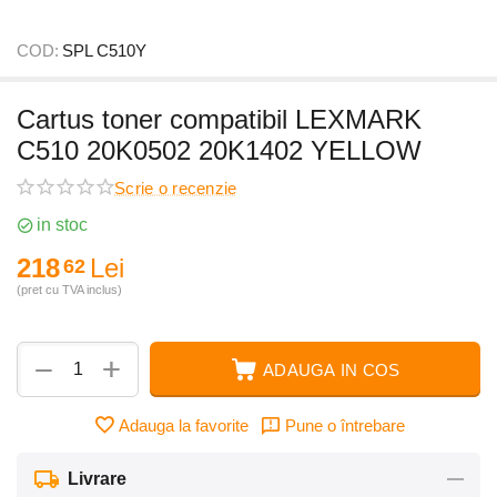
COD:
SPL C510Y
Cartus toner compatibil LEXMARK
C510 20K0502 20K1402 YELLOW
Scrie o recenzie
in stoc
218
Lei
62
(pret cu TVA inclus)
+
−
ADAUGA IN COS
Adauga la favorite
Pune o întrebare
Livrare