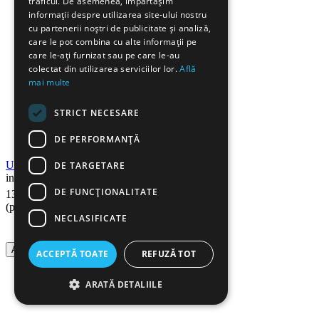
traficul. De asemenea, împărtășim
informații despre utilizarea site-ului nostru
cu partenerii noștri de publicitate și analiză,
care le pot combina cu alte informații pe
care le-ați furnizat sau pe care le-au
colectat din utilizarea serviciilor lor.
Află
mai multe
STRICT NECESARE
DE PERFORMANȚĂ
Unitate cilindru compatibila LEXMARK E250
DE TARGETARE
in stoc
17
Lei
DE FUNCŢIONALITATE
131
(pret cu TVA inclus)
NECLASIFICATE
Adauga in cos
ACCEPTĂ TOATE
REFUZĂ TOT
ARATĂ DETALIILE