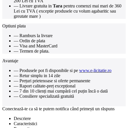
200 Lei cu TVA
— Livrare gratuita in
Tara
pentru comenzi mai mari de 360
Lei cu TVA ( exceptie produsele cu volum agabaritic sau
greutate mare )
Optiuni plata
— Ramburs la livrare
— Ordin de plata
— Visa and MasterCard
— Termen de plata.
Avantaje
— Produsele pot fi disponibile si pe
www.e-licitatie.ro
— Retur simplu in 14 zile
— Prețuri prietenoase si oferte permanente
— Raport calitate-preț excepțional
— 7 din 10 clienți mai cumpără cel puțin încă o dată
— Consiliere specializată gratuită
Conectează-te ca să te putem notifica când primești un răspuns
Descriere
Caracteristici