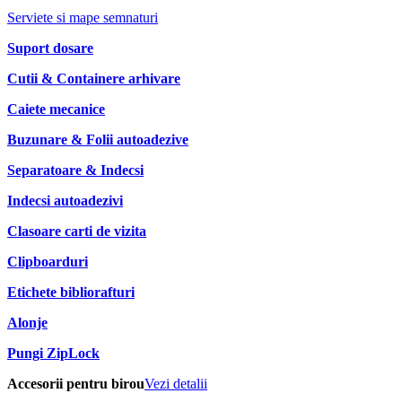
Serviete si mape semnaturi
Suport dosare
Cutii & Containere arhivare
Caiete mecanice
Buzunare & Folii autoadezive
Separatoare & Indecsi
Indecsi autoadezivi
Clasoare carti de vizita
Clipboarduri
Etichete bibliorafturi
Alonje
Pungi ZipLock
Accesorii pentru birou
Vezi detalii