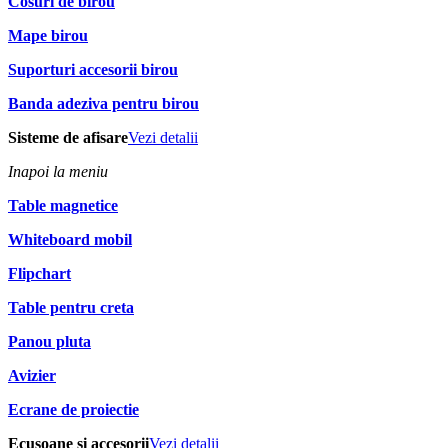
Cosuri de birou
Mape birou
Suporturi accesorii birou
Banda adeziva pentru birou
Sisteme de afisare
Vezi detalii
Inapoi la meniu
Table magnetice
Whiteboard mobil
Flipchart
Table pentru creta
Panou pluta
Avizier
Ecrane de proiectie
Ecusoane si accesorii
Vezi detalii