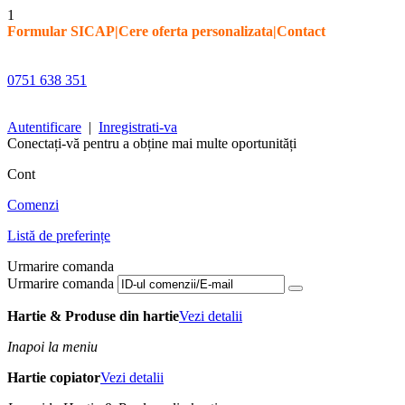
1
Formular SICAP
|
Cere oferta personalizata
|
Contact
0751 638 351
Autentificare
|
Inregistrati-va
Conectați-vă pentru a obține mai multe oportunități
Cont
Comenzi
Listă de preferințe
Urmarire comanda
Urmarire comanda
Hartie & Produse din hartie
Vezi detalii
Inapoi la meniu
Hartie copiator
Vezi detalii