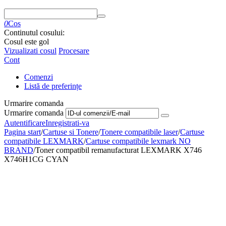
0
Cos
Continutul cosului:
Cosul este gol
Vizualizati cosul
Procesare
Cont
Comenzi
Listă de preferințe
Urmarire comanda
Urmarire comanda
Autentificare
Inregistrati-va
Pagina start
/
Cartuse si Tonere
/
Tonere compatibile laser
/
Cartuse
compatibile LEXMARK
/
Cartuse compatibile lexmark NO
BRAND
/
Toner compatibil remanufacturat LEXMARK X746
X746H1CG CYAN