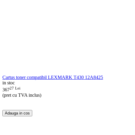
Cartus toner compatibil LEXMARK T430 12A8425
in stoc
27
Lei
367
(pret cu TVA inclus)
Adauga in cos