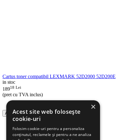
Cartus toner compatibil LEXMARK 52D2000 52D200E
in stoc
18
Lei
189
(pret cu TVA inclus)
×
Acest site web folosește
Adauga in cos
cookie-uri
Folosim cookie-uri pentru a personaliza
conținutul, reclamele și pentru a ne analiza