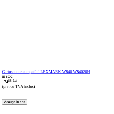
Cartus toner compatibil LEXMARK W840 W84020H
in stoc
88
Lei
174
(pret cu TVA inclus)
Adauga in cos