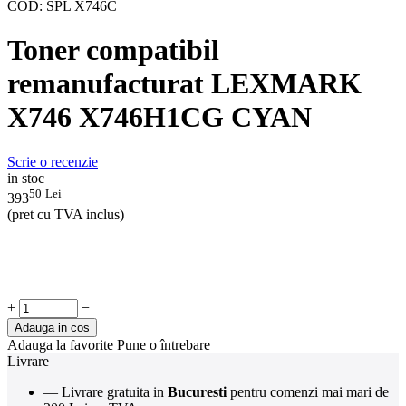
COD:
SPL X746C
Toner compatibil
remanufacturat LEXMARK
X746 X746H1CG CYAN
Scrie o recenzie
in stoc
50
Lei
393
(pret cu TVA inclus)
+
−
Adauga in cos
Adauga la favorite
Pune o întrebare
Livrare
— Livrare gratuita in
Bucuresti
pentru comenzi mai mari de