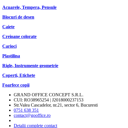
Acuarele, Tempera, Pensule
Blocuri de desen
Caiete
Creioane colorate
Carioci
Plastilina
Rigle, Instrumente geometrie
Coperti, Etichete
Foarfece copii
GRAND OFFICE CONCEPT S.R.L.
CUI: RO38965254 | J2018000237153
Str.Valea Cascadelor, nr.21, sector 6, Bucuresti
0751 638 351
contact@gooffice.ro
Detalii complete contact