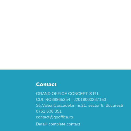
Contact
GRAND OFFICE CONCEPT S.R.L.
CUI: RO38965254 | J2018000237153
Str.Valea Cascadelor, nr.21, sector 6, Bucuresti
0751 638 351
contact@gooffice.ro
Detalii complete contact