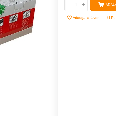
+
−
ADAU
Adauga la favorite
Pu