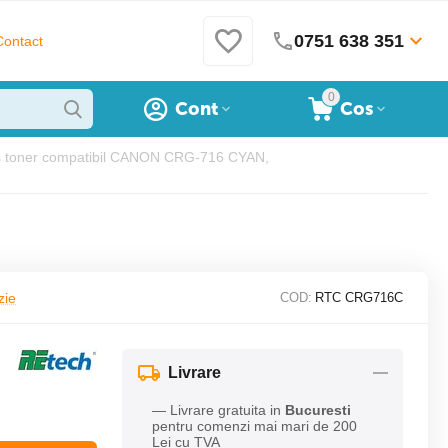
0751 638 351
Contact
0
Cont
Cos
s toner compatibil CANON CRG-716 CYAN,
H
zie
COD:
RTC CRG716C
Livrare
— Livrare gratuita in
Bucuresti
pentru comenzi mai mari de 200
Lei cu TVA