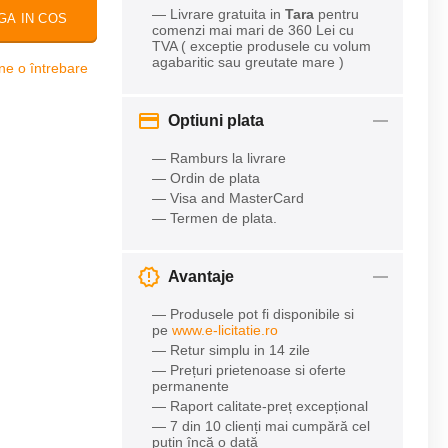
— Livrare gratuita in
Tara
pentru
GA IN COS
comenzi mai mari de 360 Lei cu
TVA ( exceptie produsele cu volum
agabaritic sau greutate mare )
ne o întrebare
Optiuni plata
— Ramburs la livrare
— Ordin de plata
— Visa and MasterCard
— Termen de plata.
Avantaje
— Produsele pot fi disponibile si
pe
www.e-licitatie.ro
— Retur simplu in 14 zile
— Prețuri prietenoase si oferte
permanente
— Raport calitate-preț excepțional
— 7 din 10 clienți mai cumpără cel
puțin încă o dată