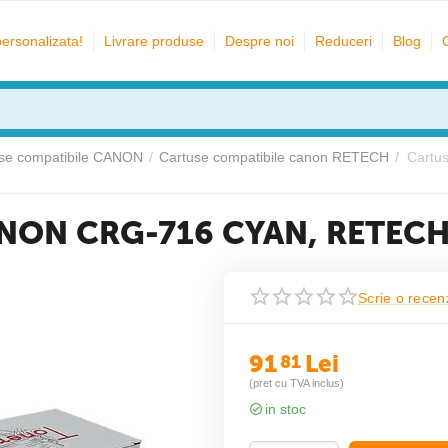
personalizata!
Livrare produse
Despre noi
Reduceri
Blog
se compatibile CANON
/
Cartuse compatibile canon RETECH
/
Cartu
CANON CRG-716 CYAN, RETEC
Scrie o recen
91
Lei
81
(pret cu TVA inclus)
in stoc