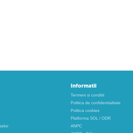
Informatii
Termeni si conditii
Politica de confidentialitate
Politica cookies
Platforma SOL / ODR
selor
ANPC