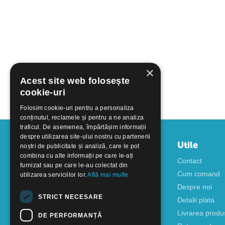
×
Acest site web folosește
cookie-uri
Folosim cookie-uri pentru a personaliza
conținutul, reclamele și pentru a ne analiza
traficul. De asemenea, împărtășim informații
despre utilizarea site-ului nostru cu partenerii
Contul meu
Utile
noștri de publicitate și analiză, care le pot
combina cu alte informații pe care le-ați
Autentificare
Contact
furnizat sau pe care le-au colectat din
Creati cont
Cum comand
utilizarea serviciilor lor.
Află mai multe
Despre noi
STRICT NECESARE
Detalii plata
Livrarea produ
DE PERFORMANȚĂ