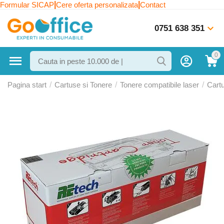
|
|
Formular SICAP
Cere oferta personalizata
Contact
0751 638 351
0
Pagina start
/
Cartuse si Tonere
/
Tonere compatibile laser
/
Cart