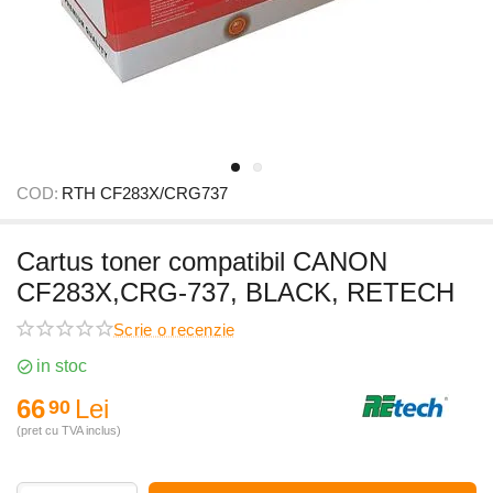
COD:
RTH CF283X/CRG737
Cartus toner compatibil CANON
CF283X,CRG-737, BLACK, RETECH
Scrie o recenzie
in stoc
66
Lei
90
(pret cu TVA inclus)