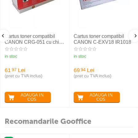
Cartus toner compatibil
Cartus toner compatibil
CANON CRG-051 cu chip,
CANON C-EXV18 IR1018
RETECH
in stoc
in stoc
61
Lei
69
Lei
97
94
(pret cu TVA inclus)
(pret cu TVA inclus)
ADAUGA IN
ADAUGA IN
COS
COS
Recomandarile Gooffice