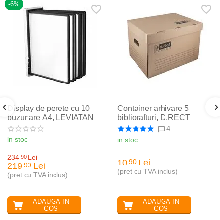
-6%
Display de perete cu 10
Container arhivare 5
buzunare A4, LEVIATAN
bibliorafturi, D.RECT
4
in stoc
in stoc
234
Lei
90
10
Lei
90
219
Lei
90
(pret cu TVA inclus)
(pret cu TVA inclus)
ADAUGA IN
ADAUGA IN
COS
COS