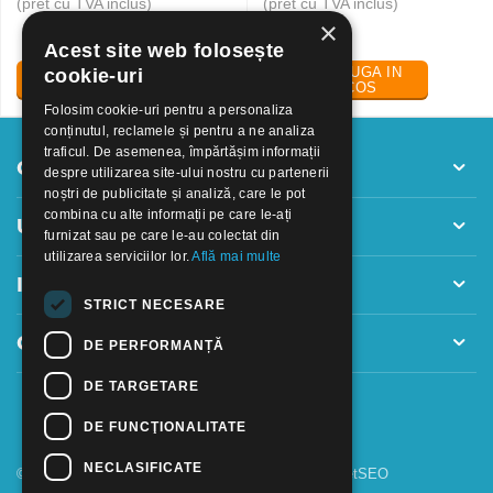
(pret cu TVA inclus)
(pret cu TVA inclus)
×
Acest site web folosește
ADAUGA IN
ADAUGA IN
cookie-uri
COS
COS
Folosim cookie-uri pentru a personaliza
conținutul, reclamele și pentru a ne analiza
traficul. De asemenea, împărtășim informații
Contul meu
despre utilizarea site-ului nostru cu partenerii
noștri de publicitate și analiză, care le pot
combina cu alte informații pe care le-ați
Utile
furnizat sau pe care le-au colectat din
utilizarea serviciilor lor.
Află mai multe
Informatii
STRICT NECESARE
Contact
DE PERFORMANȚĂ
DE TARGETARE
DE FUNCŢIONALITATE
NECLASIFICATE
© 2018 - 2026 GOOFFICE. Realizat si configurat
netSEO