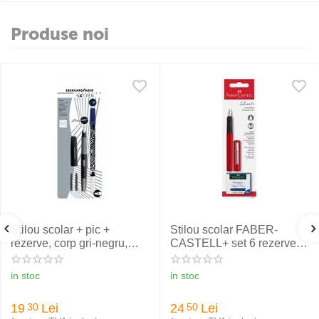
Produse noi
Stilou scolar + pic +
Stilou scolar FABER-
rezerve, corp gri-negru,
CASTELL+ set 6 rezerve,
NXT Eberhard Faber
rosu
in stoc
in stoc
19
Lei
24
Lei
30
50