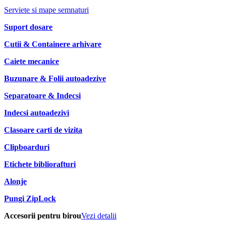
Serviete si mape semnaturi
Suport dosare
Cutii & Containere arhivare
Caiete mecanice
Buzunare & Folii autoadezive
Separatoare & Indecsi
Indecsi autoadezivi
Clasoare carti de vizita
Clipboarduri
Etichete bibliorafturi
Alonje
Pungi ZipLock
Accesorii pentru birou
Vezi detalii