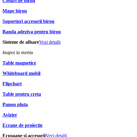
Cosuri de birou
Mape birou
Suporturi accesorii birou
Banda adeziva pentru birou
Sisteme de afisare
Vezi detalii
Inapoi la meniu
Table magnetice
Whiteboard mobil
Flipchart
Table pentru creta
Panou pluta
Avizier
Ecrane de proiectie
Ecusoane si accesorii
Vezi detalii