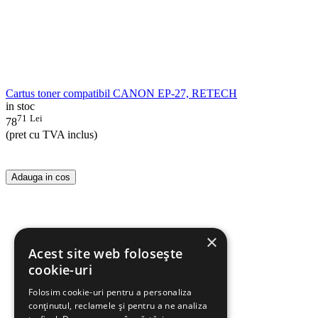
Cartus toner compatibil CANON EP-27, RETECH
in stoc
71
Lei
78
(pret cu TVA inclus)
Adauga in cos
×
Acest site web folosește
cookie-uri
Folosim cookie-uri pentru a personaliza
conținutul, reclamele și pentru a ne analiza