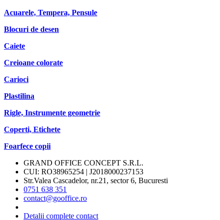
Acuarele, Tempera, Pensule
Blocuri de desen
Caiete
Creioane colorate
Carioci
Plastilina
Rigle, Instrumente geometrie
Coperti, Etichete
Foarfece copii
GRAND OFFICE CONCEPT S.R.L.
CUI: RO38965254 | J2018000237153
Str.Valea Cascadelor, nr.21, sector 6, Bucuresti
0751 638 351
contact@gooffice.ro
Detalii complete contact