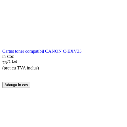
Cartus toner compatibil CANON C-EXV33
in stoc
71
Lei
78
(pret cu TVA inclus)
Adauga in cos