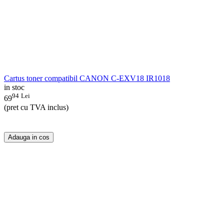
Cartus toner compatibil CANON C-EXV18 IR1018
in stoc
94
Lei
69
(pret cu TVA inclus)
Adauga in cos