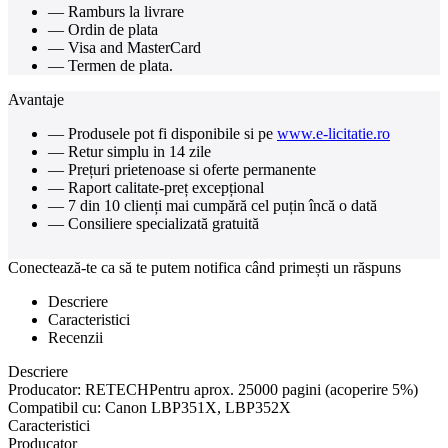
— Ramburs la livrare
— Ordin de plata
— Visa and MasterCard
— Termen de plata.
Avantaje
— Produsele pot fi disponibile si pe
www.e-licitatie.ro
— Retur simplu in 14 zile
— Prețuri prietenoase si oferte permanente
— Raport calitate-preț excepțional
— 7 din 10 clienți mai cumpără cel puțin încă o dată
— Consiliere specializată gratuită
Conectează-te ca să te putem notifica când primești un răspuns
Descriere
Caracteristici
Recenzii
Descriere
Producator: RETECHPentru aprox. 25000 pagini (acoperire 5%)
Compatibil cu: Canon LBP351X, LBP352X
Caracteristici
Producator