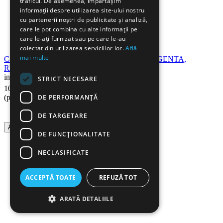
traficul. De asemenea, împărtășim
informații despre utilizarea site-ului nostru
cu partenerii noștri de publicitate și analiză,
care le pot combina cu alte informații pe
care le-ați furnizat sau pe care le-au
colectat din utilizarea serviciilor lor.
Află
mai multe
Cartus toner compatibil CANON CRG-731 MAGENTA,
RETECH
in stoc
STRICT NECESARE
56
Lei
100
DE PERFORMANȚĂ
(pret cu TVA inclus)
DE TARGETARE
Adauga in cos
DE FUNCŢIONALITATE
NECLASIFICATE
ACCEPTĂ TOATE
REFUZĂ TOT
ARATĂ DETALIILE