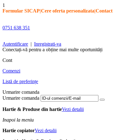
1
Formular SICAP
|
Cere oferta personalizata
|
Contact
0751 638 351
Autentificare
|
Inregistrati-va
Conectați-vă pentru a obține mai multe oportunități
Cont
Comenzi
Listă de preferințe
Urmarire comanda
Urmarire comanda
Hartie & Produse din hartie
Vezi detalii
Inapoi la meniu
Hartie copiator
Vezi detalii