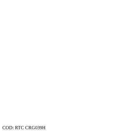
COD:
RTC CRG039H