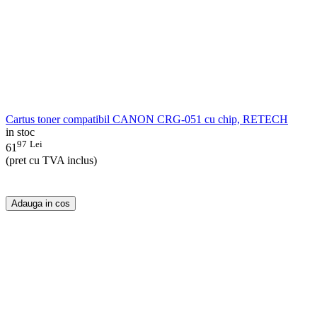
Cartus toner compatibil CANON CRG-051 cu chip, RETECH
in stoc
97
Lei
61
(pret cu TVA inclus)
Adauga in cos