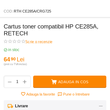
COD:
RTH CE285A/CRG725
Cartus toner compatibil HP CE285A,
RETECH
Scrie o recenzie
in stoc
64
Lei
90
(pret cu TVA inclus)
+
−
ADAUGA IN COS
Adauga la favorite
Pune o întrebare
Livrare