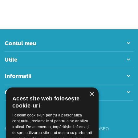
Contul meu
Utile
Informatii
×
Contact
Acest site web folosește
cookie-uri
Folosim cookie-uri pentru a personaliza
conținutul, reclamele și pentru a ne analiza
traficul. De asemenea, împărtășim informații
© 2018 - 2026 GOOFFICE. Realizat si configurat
netSEO
despre utilizarea site-ului nostru cu partenerii