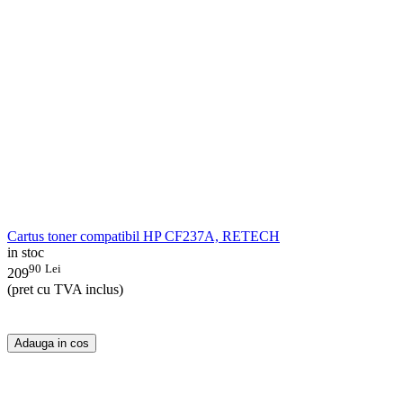
Cartus toner compatibil HP CF237A, RETECH
in stoc
90
Lei
209
(pret cu TVA inclus)
Adauga in cos