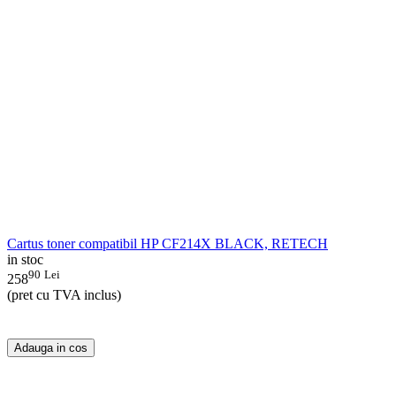
Cartus toner compatibil HP CF214X BLACK, RETECH
in stoc
90
Lei
258
(pret cu TVA inclus)
Adauga in cos