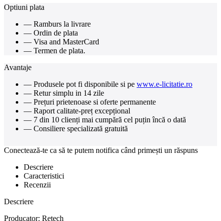
Optiuni plata
— Ramburs la livrare
— Ordin de plata
— Visa and MasterCard
— Termen de plata.
Avantaje
— Produsele pot fi disponibile si pe
www.e-licitatie.ro
— Retur simplu in 14 zile
— Prețuri prietenoase si oferte permanente
— Raport calitate-preț excepțional
— 7 din 10 clienți mai cumpără cel puțin încă o dată
— Consiliere specializată gratuită
Conectează-te ca să te putem notifica când primești un răspuns
Descriere
Caracteristici
Recenzii
Descriere
Producator: Retech