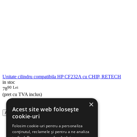
Unitate cilindru compatibila HP CF232A cu CHIP, RETECH
in stoc
90
Lei
78
(pret cu TVA inclus)
×
Acest site web folosește
Adauga in cos
cookie-uri
Folosim cookie-uri pentru a personaliza
conținutul, reclamele și pentru a ne analiza