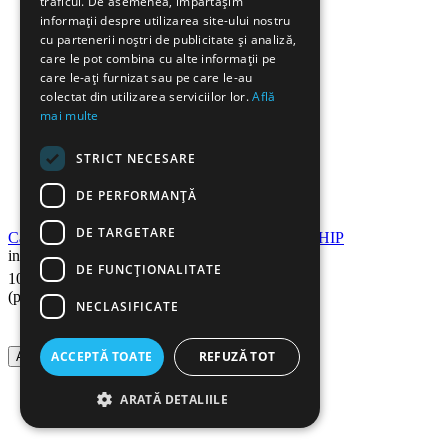
traficul. De asemenea, împărtășim
informații despre utilizarea site-ului nostru
cu partenerii noștri de publicitate și analiză,
care le pot combina cu alte informații pe
care le-ați furnizat sau pe care le-au
colectat din utilizarea serviciilor lor.
Află
mai multe
STRICT NECESARE
DE PERFORMANȚĂ
DE TARGETARE
Cartus compatibil HP CF259X RETECH, fara CHIP
in stoc
DE FUNCŢIONALITATE
90
Lei
104
(pret cu TVA inclus)
NECLASIFICATE
ACCEPTĂ TOATE
REFUZĂ TOT
Adauga in cos
ARATĂ DETALIILE