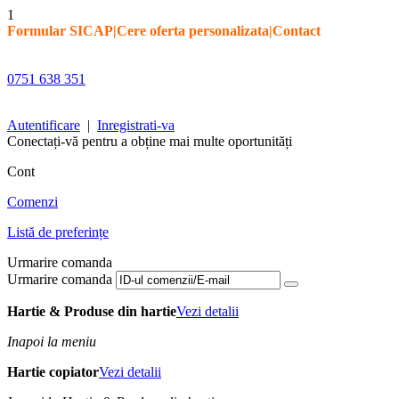
1
Formular SICAP
|
Cere oferta personalizata
|
Contact
0751 638 351
Autentificare
|
Inregistrati-va
Conectați-vă pentru a obține mai multe oportunități
Cont
Comenzi
Listă de preferințe
Urmarire comanda
Urmarire comanda
Hartie & Produse din hartie
Vezi detalii
Inapoi la meniu
Hartie copiator
Vezi detalii