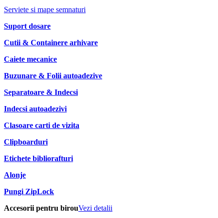
Serviete si mape semnaturi
Suport dosare
Cutii & Containere arhivare
Caiete mecanice
Buzunare & Folii autoadezive
Separatoare & Indecsi
Indecsi autoadezivi
Clasoare carti de vizita
Clipboarduri
Etichete bibliorafturi
Alonje
Pungi ZipLock
Accesorii pentru birou
Vezi detalii