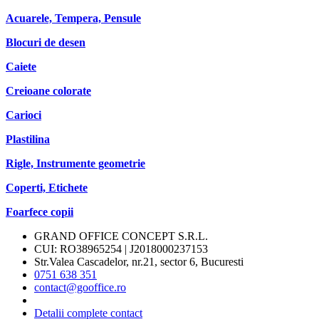
Acuarele, Tempera, Pensule
Blocuri de desen
Caiete
Creioane colorate
Carioci
Plastilina
Rigle, Instrumente geometrie
Coperti, Etichete
Foarfece copii
GRAND OFFICE CONCEPT S.R.L.
CUI: RO38965254 | J2018000237153
Str.Valea Cascadelor, nr.21, sector 6, Bucuresti
0751 638 351
contact@gooffice.ro
Detalii complete contact