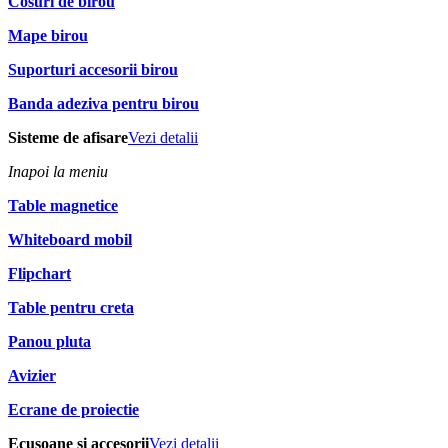
Cosuri de birou
Mape birou
Suporturi accesorii birou
Banda adeziva pentru birou
Sisteme de afisare
Vezi detalii
Inapoi la meniu
Table magnetice
Whiteboard mobil
Flipchart
Table pentru creta
Panou pluta
Avizier
Ecrane de proiectie
Ecusoane si accesorii
Vezi detalii