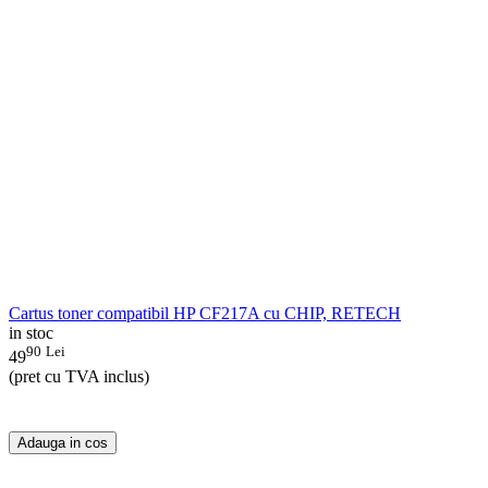
Cartus toner compatibil HP CF217A cu CHIP, RETECH
in stoc
90
Lei
49
(pret cu TVA inclus)
Adauga in cos