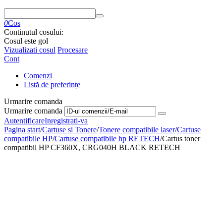
0
Cos
Continutul cosului:
Cosul este gol
Vizualizati cosul
Procesare
Cont
Comenzi
Listă de preferințe
Urmarire comanda
Urmarire comanda
Autentificare
Inregistrati-va
Pagina start
/
Cartuse si Tonere
/
Tonere compatibile laser
/
Cartuse
compatibile HP
/
Cartuse compatibile hp RETECH
/
Cartus toner
compatibil HP CF360X, CRG040H BLACK RETECH