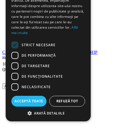
traficul. De asemenea, împărtășim
informații despre utilizarea site-ului nostru
cu partenerii noștri de publicitate și analiză,
care le pot combina cu alte informații pe
care le-ați furnizat sau pe care le-au
colectat din utilizarea serviciilor lor.
Află
mai multe
STRICT NECESARE
Cartus compatibil HP CF259X RETECH, fara CHIP
DE PERFORMANȚĂ
in stoc
90
Lei
104
DE TARGETARE
(pret cu TVA inclus)
DE FUNCŢIONALITATE
Adauga in cos
NECLASIFICATE
ACCEPTĂ TOATE
REFUZĂ TOT
ARATĂ DETALIILE