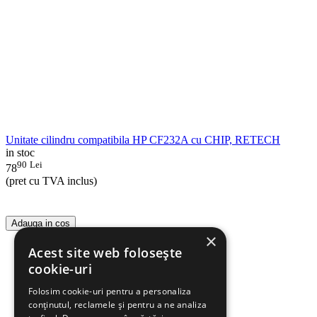
Unitate cilindru compatibila HP CF232A cu CHIP, RETECH
in stoc
90
Lei
78
(pret cu TVA inclus)
Adauga in cos
×
Acest site web folosește
cookie-uri
Folosim cookie-uri pentru a personaliza
conținutul, reclamele și pentru a ne analiza