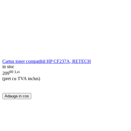
Cartus toner compatibil HP CF237A, RETECH
in stoc
90
Lei
209
(pret cu TVA inclus)
Adauga in cos