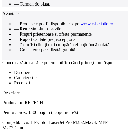
— Termen de plata.
Avantaje
— Produsele pot fi disponibile si pe
www.e-licitatie.ro
— Retur simplu in 14 zile
— Prețuri prietenoase si oferte permanente
— Raport calitate-preț excepțional
— 7 din 10 clienți mai cumpără cel puțin încă o dată
— Consiliere specializată gratuită
Conectează-te ca să te putem notifica când primești un răspuns
Descriere
Caracteristici
Recenzii
Descriere
Producator: RETECH
Pentru aprox. 1500 pagini (acoperire 5%)
Compatibil cu: HP Color LaserJet Pro M252,M274, MFP
M277.Canon