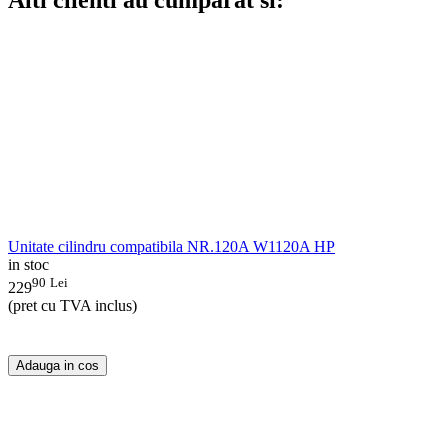
Unitate cilindru compatibila NR.120A W1120A HP
in stoc
90
Lei
229
(pret cu TVA inclus)
Adauga in cos