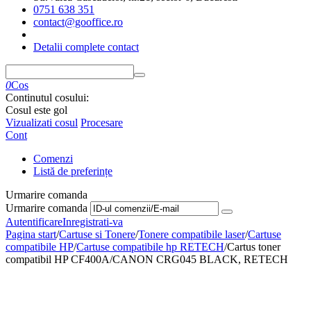
0751 638 351
contact@gooffice.ro
Detalii complete contact
0
Cos
Continutul cosului:
Cosul este gol
Vizualizati cosul
Procesare
Cont
Comenzi
Listă de preferințe
Urmarire comanda
Urmarire comanda
Autentificare
Inregistrati-va
Pagina start
/
Cartuse si Tonere
/
Tonere compatibile laser
/
Cartuse
compatibile HP
/
Cartuse compatibile hp RETECH
/
Cartus toner
compatibil HP CF400A/CANON CRG045 BLACK, RETECH