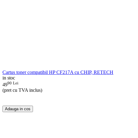
Cartus toner compatibil HP CF217A cu CHIP, RETECH
in stoc
90
Lei
49
(pret cu TVA inclus)
Adauga in cos