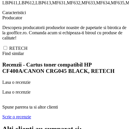
LBP611,LBP612,LBP613,MF631,MF632,MF633,MF634,MF635,
Caracteristici
Producator
Descopera producatorii produselor noastre de papetarie si birotica de
la gooffice.ro. Comanda acum si echipeaza-ti biroul cu produse de
calitate!
RETECH
Find similar
Recenzii -
Cartus toner compatibil HP
CF400A/CANON CRG045 BLACK, RETECH
Lasa o recenzie
Lasa o recenzie
Spune parerea ta si altor clienti
Scrie o recenzie
Alti clienti au cumparat si: