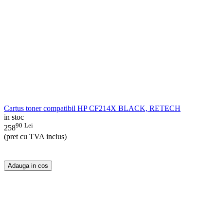
Cartus toner compatibil HP CF214X BLACK, RETECH
in stoc
90
Lei
258
(pret cu TVA inclus)
Adauga in cos