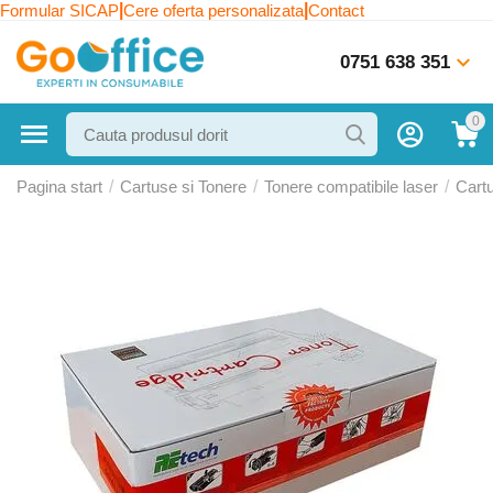
|
|
Formular SICAP
Cere oferta personalizata
Contact
0751 638 351
0
Pagina start
/
Cartuse si Tonere
/
Tonere compatibile laser
/
Cart