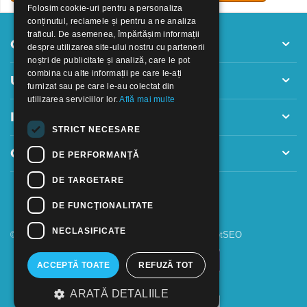
Folosim cookie-uri pentru a personaliza
conținutul, reclamele și pentru a ne analiza
traficul. De asemenea, împărtășim informații
Contul meu
despre utilizarea site-ului nostru cu partenerii
noștri de publicitate și analiză, care le pot
combina cu alte informații pe care le-ați
Utile
furnizat sau pe care le-au colectat din
utilizarea serviciilor lor.
Află mai multe
Informatii
STRICT NECESARE
Contact
DE PERFORMANȚĂ
DE TARGETARE
DE FUNCŢIONALITATE
NECLASIFICATE
© 2018 - 2026 GOOFFICE. Realizat si configurat
netSEO
ACCEPTĂ TOATE
REFUZĂ TOT
ARATĂ DETALIILE