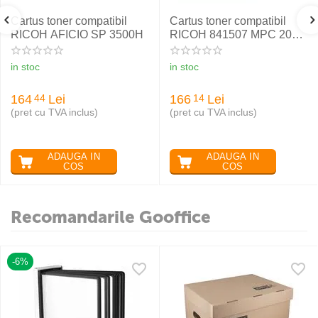
Cartus toner compatibil
Cartus toner compatibil
RICOH AFICIO SP 3500H
RICOH 841507 MPC 2031
YELLOW
in stoc
in stoc
164
Lei
166
Lei
44
14
(pret cu TVA inclus)
(pret cu TVA inclus)
ADAUGA IN
ADAUGA IN
COS
COS
Recomandarile Gooffice
-6%