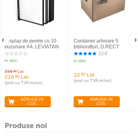
Display de perete cu 10
Container arhivare 5
buzunare A4, LEVIATAN
bibliorafturi, D.RECT
4
in stoc
in stoc
234
Lei
90
10
Lei
90
219
Lei
90
(pret cu TVA inclus)
(pret cu TVA inclus)
ADAUGA IN
ADAUGA IN
COS
COS
Produse noi