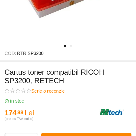
COD:
RTR SP3200
Cartus toner compatibil RICOH
SP3200, RETECH
Scrie o recenzie
in stoc
174
Lei
88
(pret cu TVA inclus)