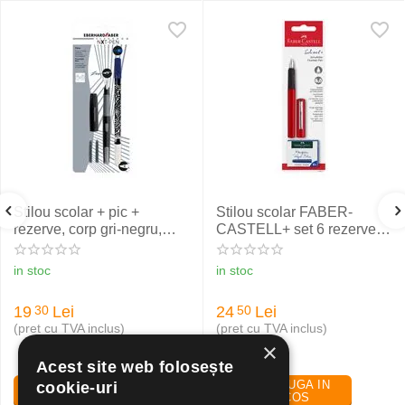
Stilou scolar + pic +
Stilou scolar FABER-
rezerve, corp gri-negru,
CASTELL+ set 6 rezerve,
NXT Eberhard Faber
rosu
in stoc
in stoc
19
Lei
24
Lei
30
50
(pret cu TVA inclus)
(pret cu TVA inclus)
×
Acest site web folosește
ADAUGA IN
ADAUGA IN
cookie-uri
COS
COS