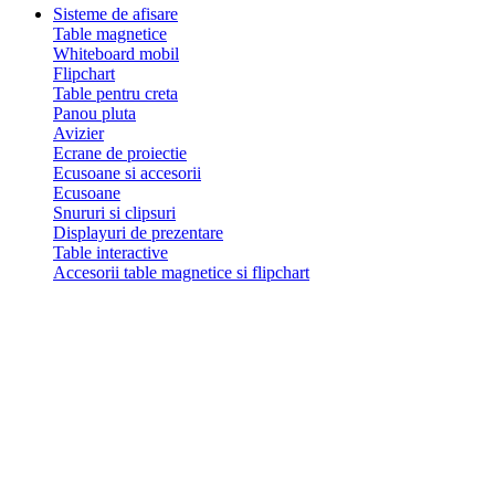
Sisteme de afisare
Table magnetice
Whiteboard mobil
Flipchart
Table pentru creta
Panou pluta
Avizier
Ecrane de proiectie
Ecusoane si accesorii
Ecusoane
Snururi si clipsuri
Displayuri de prezentare
Table interactive
Accesorii table magnetice si flipchart