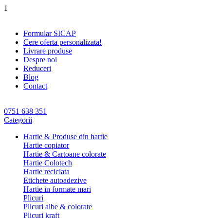
1
Formular SICAP
Cere oferta personalizata!
Livrare produse
Despre noi
Reduceri
Blog
Contact
0751 638 351
Categorii
Hartie & Produse din hartie
Hartie copiator
Hartie & Cartoane colorate
Hartie Colotech
Hartie reciclata
Etichete autoadezive
Hartie in formate mari
Plicuri
Plicuri albe & colorate
Plicuri kraft