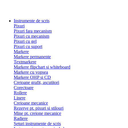
Instrumente de scris
Pixuri
Pixuri fara mecanism
Pixuri cu mecanism
Pixuri cu gel
Pixuri cu suport
Markere
Markere permanente
Textmarkere
Markere flipchart si whiteboard
Markere cu vopsea
Markere OHP si CD
Creioane grafit, ascutitori
Corectoare
Rollere
Linere
Creioane mecanice
Rezerve pt. pixuri si stilouri
Mine pt. creione mecanice
Radiere
Seturi instrumente de scris