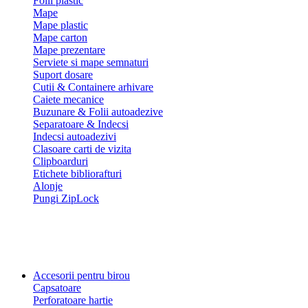
Folii plastic
Mape
Mape plastic
Mape carton
Mape prezentare
Serviete si mape semnaturi
Suport dosare
Cutii & Containere arhivare
Caiete mecanice
Buzunare & Folii autoadezive
Separatoare & Indecsi
Indecsi autoadezivi
Clasoare carti de vizita
Clipboarduri
Etichete bibliorafturi
Alonje
Pungi ZipLock
Accesorii pentru birou
Capsatoare
Perforatoare hartie