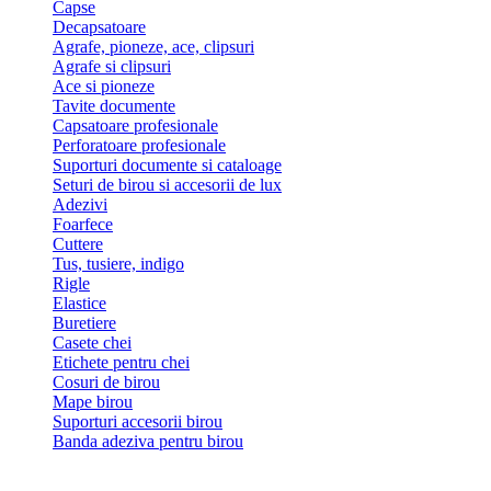
Capse
Decapsatoare
Agrafe, pioneze, ace, clipsuri
Agrafe si clipsuri
Ace si pioneze
Tavite documente
Capsatoare profesionale
Perforatoare profesionale
Suporturi documente si cataloage
Seturi de birou si accesorii de lux
Adezivi
Foarfece
Cuttere
Tus, tusiere, indigo
Rigle
Elastice
Buretiere
Casete chei
Etichete pentru chei
Cosuri de birou
Mape birou
Suporturi accesorii birou
Banda adeziva pentru birou