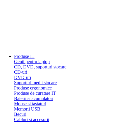
Produse IT
Genti pentru laptop
CD, DVD, suporturi stocare
CD-uri
DVD-uri
Suporturi medii stocare
Produse ergonomice
Produse de curatare IT
Baterii si acumulatori
Mouse si tastaturi
Memorii USB
Becuri
Cabluri si accesorii