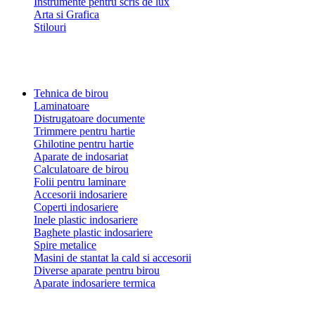
Instrumente pentru scris de lux
Arta si Grafica
Stilouri
Tehnica de birou
Laminatoare
Distrugatoare documente
Trimmere pentru hartie
Ghilotine pentru hartie
Aparate de indosariat
Calculatoare de birou
Folii pentru laminare
Accesorii indosariere
Coperti indosariere
Inele plastic indosariere
Baghete plastic indosariere
Spire metalice
Masini de stantat la cald si accesorii
Diverse aparate pentru birou
Aparate indosariere termica