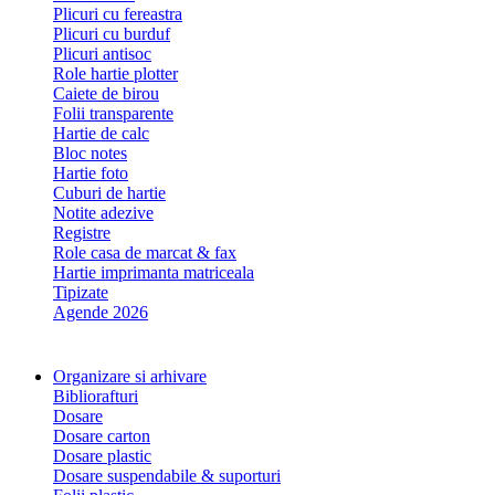
Plicuri cu fereastra
Plicuri cu burduf
Plicuri antisoc
Role hartie plotter
Caiete de birou
Folii transparente
Hartie de calc
Bloc notes
Hartie foto
Cuburi de hartie
Notite adezive
Registre
Role casa de marcat & fax
Hartie imprimanta matriceala
Tipizate
Agende 2026
Organizare si arhivare
Bibliorafturi
Dosare
Dosare carton
Dosare plastic
Dosare suspendabile & suporturi