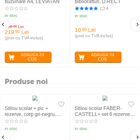
buzunare A4, LEVIATAN
bibliorafturi, D.RECT
4
in stoc
in stoc
234
Lei
90
10
Lei
90
219
Lei
90
(pret cu TVA inclus)
(pret cu TVA inclus)
ADAUGA IN
ADAUGA IN
COS
COS
Produse noi
Stilou scolar + pic +
Stilou scolar FABER-
rezerve, corp gri-negru,
CASTELL+ set 6 rezerve,
NXT Eberhard Faber
rosu
in stoc
in stoc