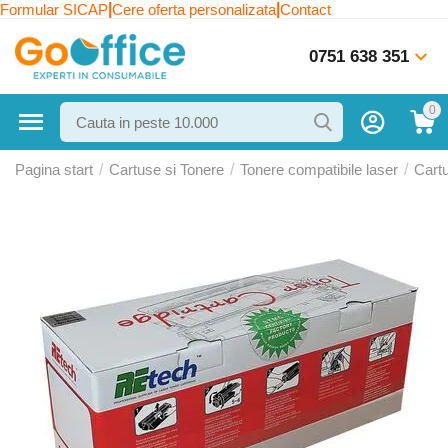
|
|
Formular SICAP
Cere oferta personalizata
Contact
0751 638 351
0
Pagina start
/
Cartuse si Tonere
/
Tonere compatibile laser
/
Cart