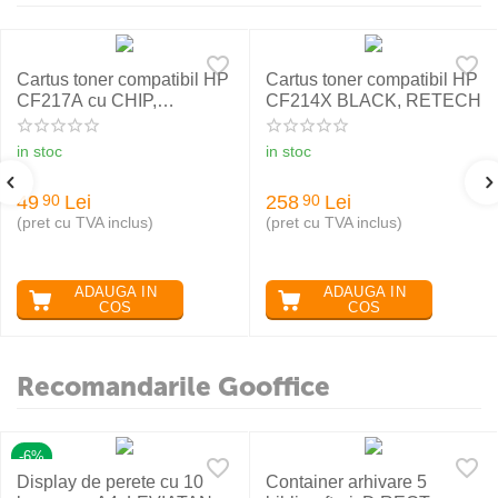
Cartus toner compatibil HP
Cartus toner compatibil HP
CF217A cu CHIP,
CF214X BLACK, RETECH
RETECH
in stoc
in stoc
49
Lei
258
Lei
90
90
(pret cu TVA inclus)
(pret cu TVA inclus)
ADAUGA IN
ADAUGA IN
COS
COS
Recomandarile Gooffice
-6%
Display de perete cu 10
Container arhivare 5