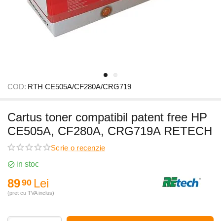
COD:
RTH CE505A/CF280A/CRG719
Cartus toner compatibil patent free HP
CE505A, CF280A, CRG719A RETECH
Scrie o recenzie
in stoc
89
Lei
90
(pret cu TVA inclus)