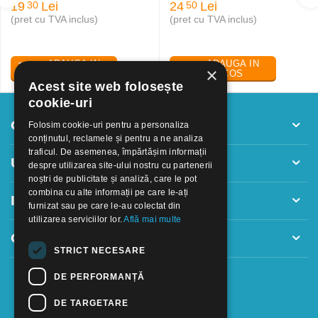
19
Lei
24
Lei
30
50
(pret cu TVA inclus)
(pret cu TVA inclus)
ADAUGA IN
ADAUGA IN
×
COS
COS
Acest site web folosește
cookie-uri
Contul meu
Folosim cookie-uri pentru a personaliza
conținutul, reclamele și pentru a ne analiza
traficul. De asemenea, împărtășim informații
Utile
despre utilizarea site-ului nostru cu partenerii
noștri de publicitate și analiză, care le pot
combina cu alte informații pe care le-ați
Informatii
furnizat sau pe care le-au colectat din
utilizarea serviciilor lor.
Află mai multe
Contact
STRICT NECESARE
DE PERFORMANȚĂ
DE TARGETARE