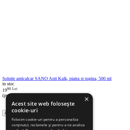
Solutie anticalcar SANO Anti Kalk, piatra si rugina, 500 ml
in stoc
90
Lei
19
(pret cu TVA inclus)
×
Acest site web folosește
cookie-uri
Adauga in cos
Folosim cookie-uri pentru a personaliza
conținutul, reclamele și pentru a ne analiza