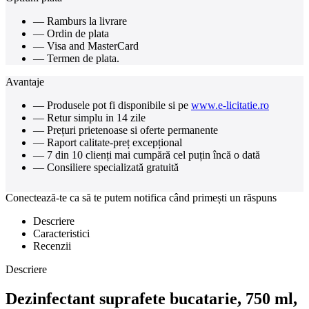
— Ramburs la livrare
— Ordin de plata
— Visa and MasterCard
— Termen de plata.
Avantaje
— Produsele pot fi disponibile si pe
www.e-licitatie.ro
— Retur simplu in 14 zile
— Prețuri prietenoase si oferte permanente
— Raport calitate-preț excepțional
— 7 din 10 clienți mai cumpără cel puțin încă o dată
— Consiliere specializată gratuită
Conectează-te ca să te putem notifica când primești un răspuns
Descriere
Caracteristici
Recenzii
Descriere
Dezinfectant suprafete bucatarie, 750 ml,