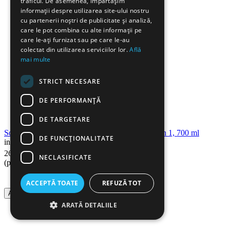
traficul. De asemenea, împărtășim
informații despre utilizarea site-ului nostru
cu partenerii noștri de publicitate și analiză,
care le pot combina cu alte informații pe
care le-ați furnizat sau pe care le-au
colectat din utilizarea serviciilor lor.
Află
mai multe
STRICT NECESARE
DE PERFORMANȚĂ
DE TARGETARE
Solutie anticalcar SANO Anti Kalk Universal 4 in 1, 700 ml
DE FUNCŢIONALITATE
in stoc
90
Lei
26
NECLASIFICATE
(pret cu TVA inclus)
ACCEPTĂ TOATE
REFUZĂ TOT
Adauga in cos
ARATĂ DETALIILE