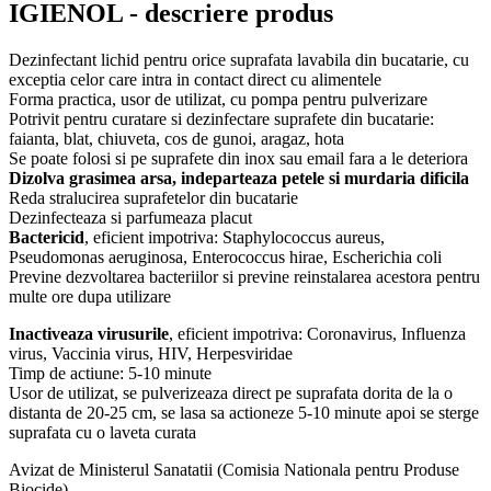
IGIENOL - descriere produs
Dezinfectant lichid pentru orice suprafata lavabila din bucatarie, cu
exceptia celor care intra in contact direct cu alimentele
Forma practica, usor de utilizat, cu pompa pentru pulverizare
Potrivit pentru curatare si dezinfectare suprafete din bucatarie:
faianta, blat, chiuveta, cos de gunoi, aragaz, hota
Se poate folosi si pe suprafete din inox sau email fara a le deteriora
Dizolva grasimea arsa, indeparteaza petele si murdaria dificila
Reda stralucirea suprafetelor din bucatarie
Dezinfecteaza si parfumeaza placut
Bactericid
, eficient impotriva: Staphylococcus aureus,
Pseudomonas aeruginosa, Enterococcus hirae, Escherichia coli
Previne dezvoltarea bacteriilor si previne reinstalarea acestora pentru
multe ore dupa utilizare
Inactiveaza virusurile
, eficient impotriva: Coronavirus, Influenza
virus, Vaccinia virus, HIV, Herpesviridae
Timp de actiune: 5-10 minute
Usor de utilizat, se pulverizeaza direct pe suprafata dorita de la o
distanta de 20-25 cm, se lasa sa actioneze 5-10 minute apoi se sterge
suprafata cu o laveta curata
Avizat de Ministerul Sanatatii (Comisia Nationala pentru Produse
Biocide)