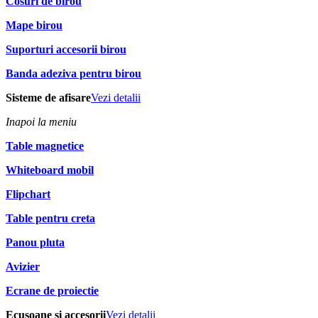
Cosuri de birou
Mape birou
Suporturi accesorii birou
Banda adeziva pentru birou
Sisteme de afisare
Vezi detalii
Inapoi la meniu
Table magnetice
Whiteboard mobil
Flipchart
Table pentru creta
Panou pluta
Avizier
Ecrane de proiectie
Ecusoane si accesorii
Vezi detalii