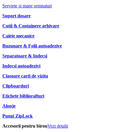
Serviete si mape semnaturi
Suport dosare
Cutii & Containere arhivare
Caiete mecanice
Buzunare & Folii autoadezive
Separatoare & Indecsi
Indecsi autoadezivi
Clasoare carti de vizita
Clipboarduri
Etichete bibliorafturi
Alonje
Pungi ZipLock
Accesorii pentru birou
Vezi detalii