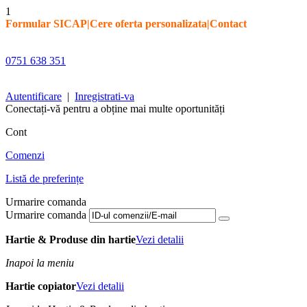
1
Formular SICAP
|
Cere oferta personalizata
|
Contact
0751 638 351
Autentificare
|
Inregistrati-va
Conectați-vă pentru a obține mai multe oportunități
Cont
Comenzi
Listă de preferințe
Urmarire comanda
Urmarire comanda
Hartie & Produse din hartie
Vezi detalii
Inapoi la meniu
Hartie copiator
Vezi detalii