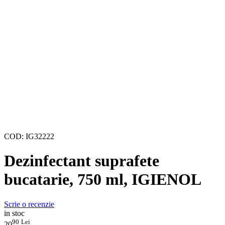
COD:
IG32222
Dezinfectant suprafete
bucatarie, 750 ml, IGIENOL
Scrie o recenzie
in stoc
90
Lei
20