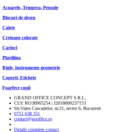
Acuarele, Tempera, Pensule
Blocuri de desen
Caiete
Creioane colorate
Carioci
Plastilina
Rigle, Instrumente geometrie
Coperti, Etichete
Foarfece copii
GRAND OFFICE CONCEPT S.R.L.
CUI: RO38965254 | J2018000237153
Str.Valea Cascadelor, nr.21, sector 6, Bucuresti
0751 638 351
contact@gooffice.ro
Detalii complete contact