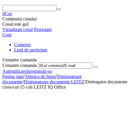
0
Cos
Continutul cosului:
Cosul este gol
Vizualizati cosul
Procesare
Cont
Comenzi
Listă de preferințe
Urmarire comanda
Urmarire comanda
Autentificare
Inregistrati-va
Pagina start
/
Tehnica de birou
/
Distrugatoare
documente
/
Distrugatoare documente LEITZ
/
Distrugator documente
cross-cut 15 coli LEITZ IQ Office