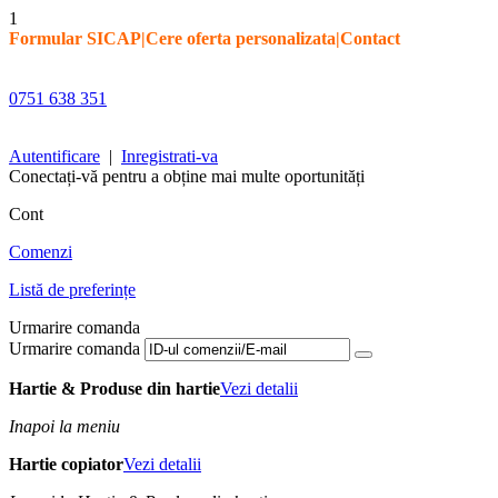
1
Formular SICAP
|
Cere oferta personalizata
|
Contact
0751 638 351
Autentificare
|
Inregistrati-va
Conectați-vă pentru a obține mai multe oportunități
Cont
Comenzi
Listă de preferințe
Urmarire comanda
Urmarire comanda
Hartie & Produse din hartie
Vezi detalii
Inapoi la meniu
Hartie copiator
Vezi detalii