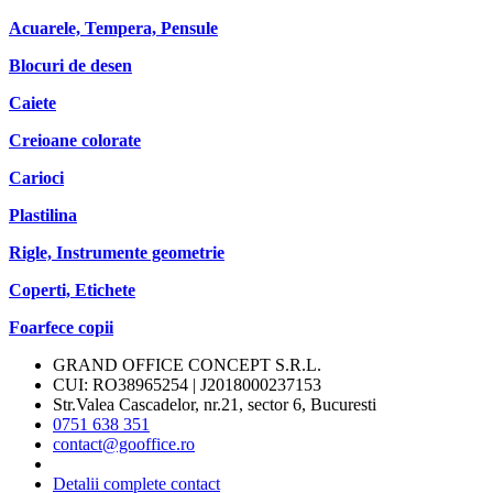
Acuarele, Tempera, Pensule
Blocuri de desen
Caiete
Creioane colorate
Carioci
Plastilina
Rigle, Instrumente geometrie
Coperti, Etichete
Foarfece copii
GRAND OFFICE CONCEPT S.R.L.
CUI: RO38965254 | J2018000237153
Str.Valea Cascadelor, nr.21, sector 6, Bucuresti
0751 638 351
contact@gooffice.ro
Detalii complete contact