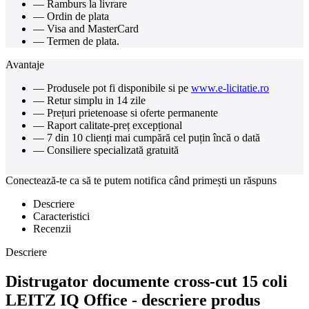
— Ramburs la livrare
— Ordin de plata
— Visa and MasterCard
— Termen de plata.
Avantaje
— Produsele pot fi disponibile si pe
www.e-licitatie.ro
— Retur simplu in 14 zile
— Prețuri prietenoase si oferte permanente
— Raport calitate-preț excepțional
— 7 din 10 clienți mai cumpără cel puțin încă o dată
— Consiliere specializată gratuită
Conectează-te ca să te putem notifica când primești un răspuns
Descriere
Caracteristici
Recenzii
Descriere
Distrugator documente cross-cut 15 coli
LEITZ IQ Office - descriere produs