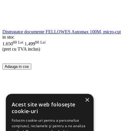
Distrugator documente FELLOWES Automax 100M, micro-cut
in stoc
00
Lei
00
Lei
1.650
1.499
(pret cu TVA inclus)
Adauga in cos
×
Acest site web folosește
cookie-uri
Folosim cookie-uri pentru a personaliza
conținutul, reclamele și pentru a ne analiza