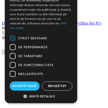
traficul. De asemenea, împărtășim
informații despre utilizarea site-ului nostru
cu partenerii noștri de publicitate și analiză,
care le pot combina cu alte informații pe
care le-ați furnizat sau pe care le-au
colectat din utilizarea serviciilor lor.
Află
Distrugator documente micro cross-cut LEITZ IQ Office Pro P5+
in stoc
mai multe
00
Lei
5.790
(pret cu TVA inclus)
STRICT NECESARE
DE PERFORMANȚĂ
Adauga in cos
DE TARGETARE
DE FUNCŢIONALITATE
NECLASIFICATE
ACCEPTĂ TOATE
REFUZĂ TOT
ARATĂ DETALIILE