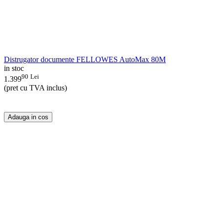
Distrugator documente FELLOWES AutoMax 80M
in stoc
90
Lei
1.399
(pret cu TVA inclus)
Adauga in cos