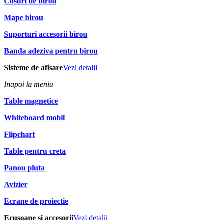
Cosuri de birou
Mape birou
Suporturi accesorii birou
Banda adeziva pentru birou
Sisteme de afisare
Vezi detalii
Inapoi la meniu
Table magnetice
Whiteboard mobil
Flipchart
Table pentru creta
Panou pluta
Avizier
Ecrane de proiectie
Ecusoane si accesorii
Vezi detalii