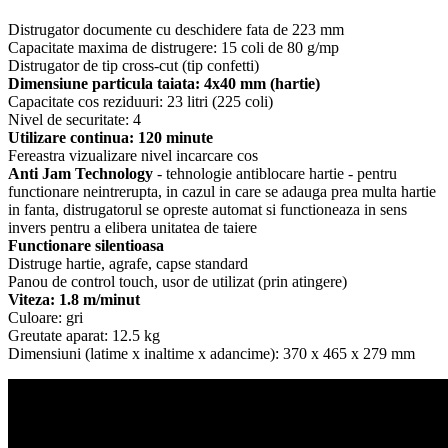
Distrugator documente cu deschidere fata de 223 mm
Capacitate maxima de distrugere: 15 coli de 80 g/mp
Distrugator de tip cross-cut (tip confetti)
Dimensiune particula taiata: 4x40 mm (hartie)
Capacitate cos reziduuri: 23 litri (225 coli)
Nivel de securitate: 4
Utilizare continua: 120 minute
Fereastra vizualizare nivel incarcare cos
Anti Jam Technology
- tehnologie antiblocare hartie - pentru
functionare neintrerupta, in cazul in care se adauga prea multa hartie
in fanta, distrugatorul se opreste automat si functioneaza in sens
invers pentru a elibera unitatea de taiere
Functionare silentioasa
Distruge hartie, agrafe, capse standard
Panou de control touch, usor de utilizat (prin atingere)
Viteza: 1.8 m/minut
Culoare: gri
Greutate aparat: 12.5 kg
Dimensiuni (latime x inaltime x adancime): 370 x 465 x 279 mm