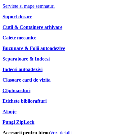
Serviete si mape semnaturi
Suport dosare
Cutii & Containere arhivare
Caiete mecanice
Buzunare & Folii autoadezive
Separatoare & Indecsi
Indecsi autoadezivi
Clasoare carti de vizita
Clipboarduri
Etichete bibliorafturi
Alonje
Pungi ZipLock
Accesorii pentru birou
Vezi detalii