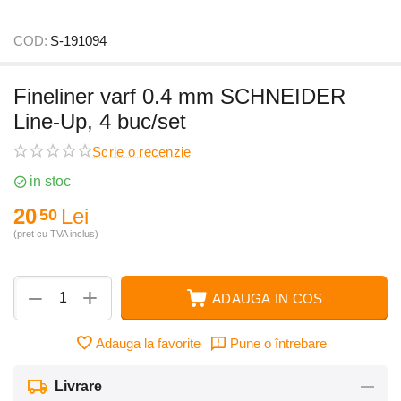
COD:
S-191094
Fineliner varf 0.4 mm SCHNEIDER
Line-Up, 4 buc/set
Scrie o recenzie
in stoc
20
Lei
50
(pret cu TVA inclus)
+
−
ADAUGA IN COS
Adauga la favorite
Pune o întrebare
Livrare