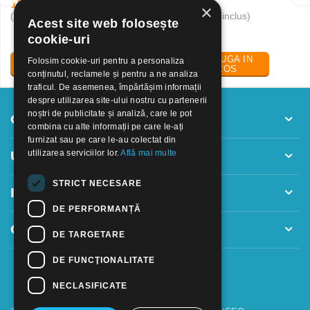
19
Lei
24
Lei
30
50
×
(pret cu TVA inclus)
(pret cu TVA inclus)
Acest site web folosește
cookie-uri
ADAUGA IN
ADAUGA IN
Folosim cookie-uri pentru a personaliza
COS
COS
conținutul, reclamele și pentru a ne analiza
traficul. De asemenea, împărtășim informații
despre utilizarea site-ului nostru cu partenerii
noștri de publicitate și analiză, care le pot
Contul meu
combina cu alte informații pe care le-ați
furnizat sau pe care le-au colectat din
utilizarea serviciilor lor.
Află mai multe
Utile
STRICT NECESARE
Informatii
DE PERFORMANȚĂ
Contact
DE TARGETARE
DE FUNCŢIONALITATE
NECLASIFICATE