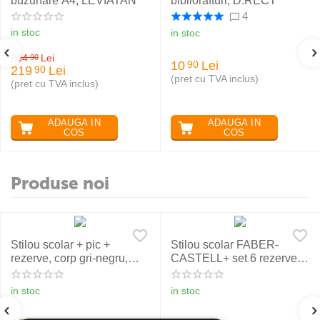
buzunare A4, LEVIATAN
bibliorafturi, D.RECT
4
in stoc
in stoc
234
Lei
90
10
Lei
90
219
Lei
90
(pret cu TVA inclus)
(pret cu TVA inclus)
ADAUGA IN
ADAUGA IN
COS
COS
Produse noi
Stilou scolar + pic +
Stilou scolar FABER-
rezerve, corp gri-negru,
CASTELL+ set 6 rezerve,
NXT Eberhard Faber
rosu
in stoc
in stoc