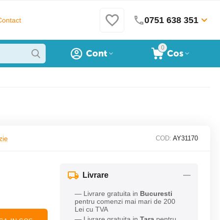
0751 638 351
Contact
0
Cont
Cos
zie
COD:
AY31170
Livrare
— Livrare gratuita in
Bucuresti
pentru comenzi mai mari de 200
Lei cu TVA
— Livrare gratuita in
Tara
pentru