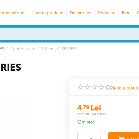
personalizata!
Livrare produse
Despre noi
Reduceri
Blog
IES
/
Foarfeca otel, 17.8 cm, A-SERIES
ERIES
Scrie o recen
4
Lei
79
(pret cu TVA inclus)
in stoc