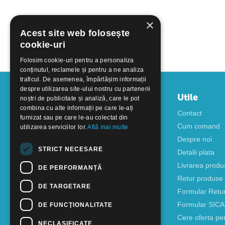
×
Acest site web folosește
cookie-uri
Folosim cookie-uri pentru a personaliza
conținutul, reclamele și pentru a ne analiza
traficul. De asemenea, împărtășim informații
despre utilizarea site-ului nostru cu partenerii
Contul meu
Utile
noștri de publicitate și analiză, care le pot
combina cu alte informații pe care le-ați
Autentificare
Contact
furnizat sau pe care le-au colectat din
Creati cont
Cum comand
utilizarea serviciilor lor.
Află mai multe
Despre noi
STRICT NECESARE
Detalii plata
Livrarea produ
DE PERFORMANȚĂ
Retur produse
DE TARGETARE
Formular Retu
Formular SIC
DE FUNCŢIONALITATE
Cere oferta pe
NECLASIFICATE