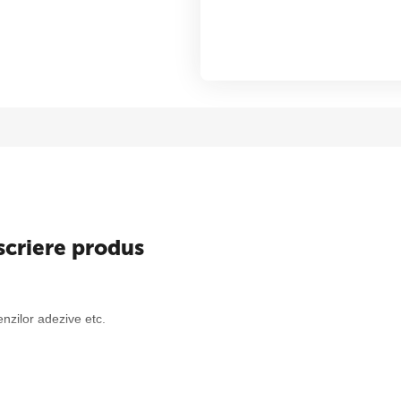
scriere produs
benzilor adezive etc.
papetarie si birotica! Livrare prin curier oriunde in tara!