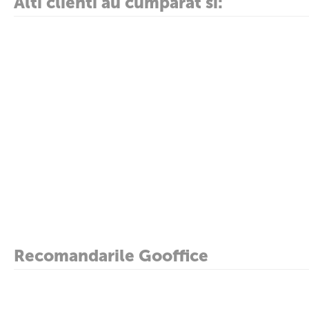
Alti clienti au cumparat si:
Recomandarile Gooffice