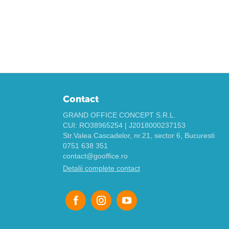
Contact
GRAND OFFICE CONCEPT S.R.L.
CUI: RO38965254 | J2018000237153
Str.Valea Cascadelor, nr.21, sector 6, Bucuresti
0751 638 351
contact@gooffice.ro
Detalii complete contact