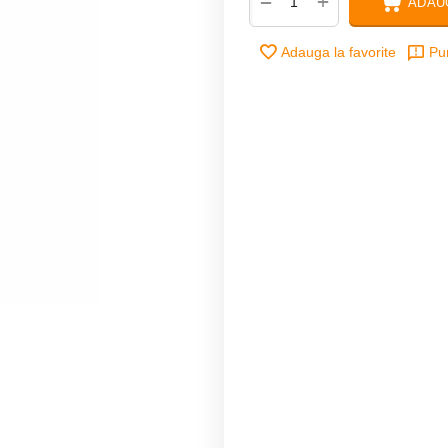
+
−
ADAU
Adauga la favorite
Pu