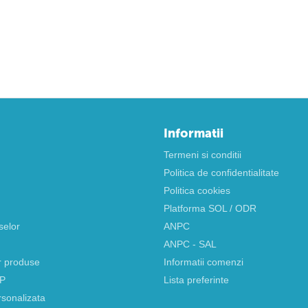
Informatii
Termeni si conditii
Politica de confidentialitate
Politica cookies
Platforma SOL / ODR
selor
ANPC
ANPC - SAL
r produse
Informatii comenzi
AP
Lista preferinte
rsonalizata