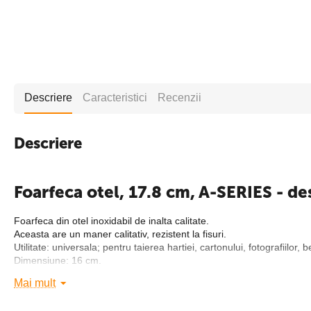
Descriere
Caracteristici
Recenzii
Descriere
Foarfeca otel, 17.8 cm, A-SERIES - de
Foarfeca din otel inoxidabil de inalta calitate.
Aceasta are un maner calitativ, rezistent la fisuri.
Utilitate: universala; pentru taierea hartiei, cartonului, fotografiilor, 
Dimensiune: 16 cm.
Culoare: negru.
Mai mult
Adaugati in cos foarfeca otel, 17.8 cm, A-SERIES - magazin online de 