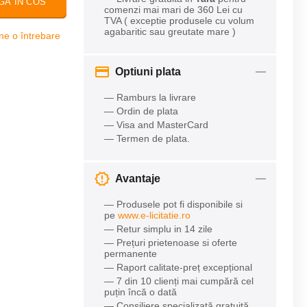
GA IN COS
comenzi mai mari de 360 Lei cu
TVA ( exceptie produsele cu volum
agabaritic sau greutate mare )
ne o întrebare
Optiuni plata
— Ramburs la livrare
— Ordin de plata
— Visa and MasterCard
— Termen de plata.
Avantaje
— Produsele pot fi disponibile si
pe
www.e-licitatie.ro
— Retur simplu in 14 zile
— Prețuri prietenoase si oferte
permanente
— Raport calitate-preț excepțional
— 7 din 10 clienți mai cumpără cel
puțin încă o dată
— Consiliere specializată gratuită