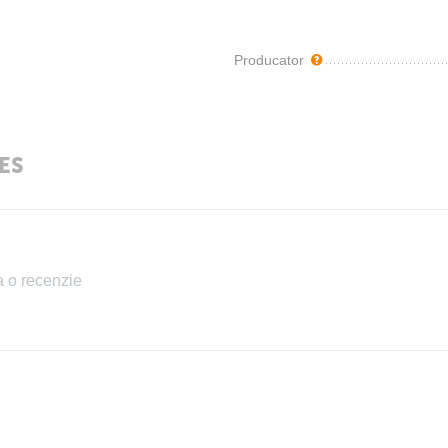
Producator
IES
 o recenzie