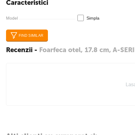
Caracteristici
Producator:
A-SERIES
Model
Simpla
FIND SIMILAR
Recenzii -
Foarfeca otel, 17.8 cm, A-SER
Lasa