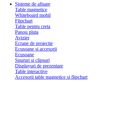
Sisteme de afisare
Table magnetice
Whiteboard mobil
Flipchart
Table pentru creta
Panou pluta
Avizier
Ecrane de proiectie
Ecusoane si accesorii
Ecusoane
Snururi si clipsuri
Displayuri de prezentare
Table interactive
Accesorii table magnetice si flipchart