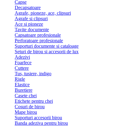
Capse
Decapsatoare
Agrafe, pioneze, ace, clipsuri
Agrafe si clipsuri
Ace si pioneze
Tavite documente
Capsatoare profesionale
Perforatoare profesionale
Suporturi documente si cataloage
Seturi de birou si accesorii de lux
Adezivi
Foarfece
Cuttere
Tus, tusiere, indigo
Rigle
Elastice
Buretiere
Casete chei
Etichete pentru chei
Cosuri de birou
Mape birou
Suporturi accesorii birou
Banda adeziva pentru birou