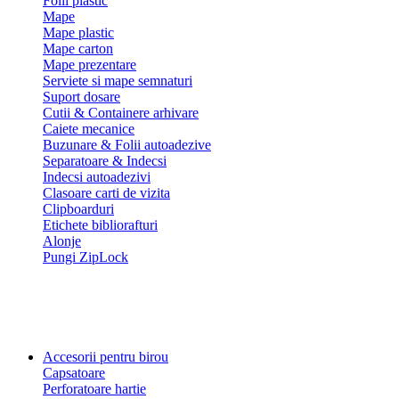
Folii plastic
Mape
Mape plastic
Mape carton
Mape prezentare
Serviete si mape semnaturi
Suport dosare
Cutii & Containere arhivare
Caiete mecanice
Buzunare & Folii autoadezive
Separatoare & Indecsi
Indecsi autoadezivi
Clasoare carti de vizita
Clipboarduri
Etichete bibliorafturi
Alonje
Pungi ZipLock
Accesorii pentru birou
Capsatoare
Perforatoare hartie