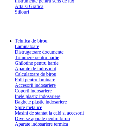
Instrumente pentru scris de lux
Arta si Grafica
Stilouri
Tehnica de birou
Laminatoare
Distrugatoare documente
Trimmere pentru hartie
Ghilotine pentru hartie
Aparate de indosariat
Calculatoare de birou
Folii pentru laminare
Accesorii indosariere
Coperti indosariere
Inele plastic indosariere
Baghete plastic indosariere
Spire metalice
Masini de stantat la cald si accesorii
Diverse aparate pentru birou
Aparate indosariere termica