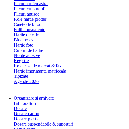
Plicuri cu fereastra
Plicuri cu burduf
Plicuri antisoc
Role hartie plotter
Caiete de birou
Folii transparente
Hartie de calc
Bloc notes
Hartie foto
Cuburi de hartie
Notite adezive
Registre
Role casa de marcat & fax
Hartie imprimanta matriceala
Tipizate
Agende 2026
Organizare si arhivare
Bibliorafturi
Dosare
Dosare carton
Dosare plastic
Dosare suspendabile & suporturi