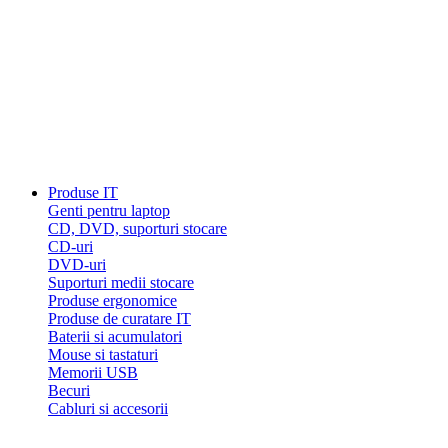
Produse IT
Genti pentru laptop
CD, DVD, suporturi stocare
CD-uri
DVD-uri
Suporturi medii stocare
Produse ergonomice
Produse de curatare IT
Baterii si acumulatori
Mouse si tastaturi
Memorii USB
Becuri
Cabluri si accesorii