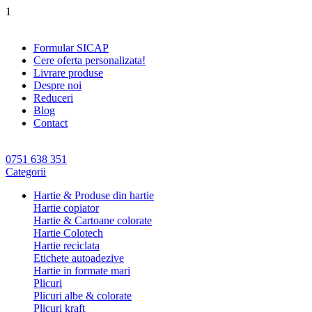
1
Formular SICAP
Cere oferta personalizata!
Livrare produse
Despre noi
Reduceri
Blog
Contact
0751 638 351
Categorii
Hartie & Produse din hartie
Hartie copiator
Hartie & Cartoane colorate
Hartie Colotech
Hartie reciclata
Etichete autoadezive
Hartie in formate mari
Plicuri
Plicuri albe & colorate
Plicuri kraft