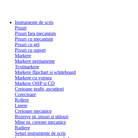
Instrumente de scris
Pixuri
Pixuri fara mecanism
Pixuri cu mecanism
Pixuri cu gel
Pixuri cu suport
Markere
Markere permanente
Textmarkere
Markere flipchart si whiteboard
Markere cu vopsea
Markere OHP si CD
Creioane grafit, ascutitori
Corectoare
Rollere
Linere
Creioane mecanice
Rezerve pt. pixuri si stilouri
Mine pt. creione mecanice
Radiere
Seturi instrumente de scris