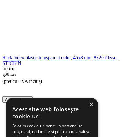
Stick index plastic transparent color, 45x8 mm, 8x20 file/set,
STICK'N
in stoc
30
Lei
5
(pret cu TVA inclus)
Adauga in cos
×
Acest site web folosește
cookie-uri
Folosim cookie-uri pentru a personaliza
conținutul, reclamele și pentru a ne analiza