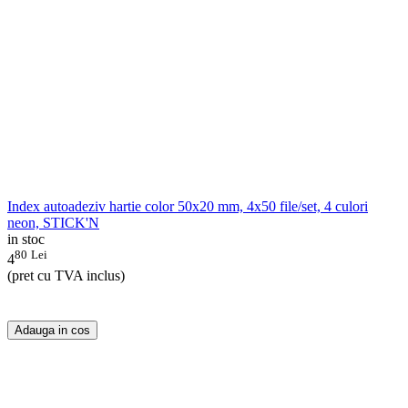
Index autoadeziv hartie color 50x20 mm, 4x50 file/set, 4 culori
neon, STICK'N
in stoc
80
Lei
4
(pret cu TVA inclus)
Adauga in cos