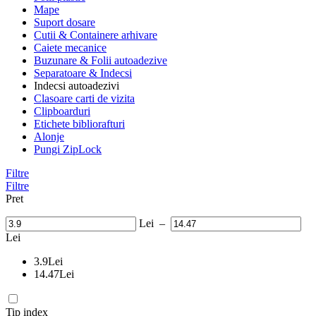
Mape
Suport dosare
Cutii & Containere arhivare
Caiete mecanice
Buzunare & Folii autoadezive
Separatoare & Indecsi
Indecsi autoadezivi
Clasoare carti de vizita
Clipboarduri
Etichete bibliorafturi
Alonje
Pungi ZipLock
Filtre
Filtre
Pret
Lei
–
Lei
3.9
Lei
14.47
Lei
Tip index