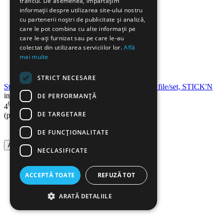
traficul. De asemenea, împărtășim
informații despre utilizarea site-ului nostru
cu partenerii noștri de publicitate și analiză,
care le pot combina cu alte informații pe
care le-ați furnizat sau pe care le-au
colectat din utilizarea serviciilor lor.
Află
mai multe
STRICT NECESARE
Stick index plastic 45x12 mm, 5 culori neon x 25 file/set, STICK'N
in stoc
DE PERFORMANȚĂ
90
Lei
4
DE TARGETARE
(pret cu TVA inclus)
DE FUNCŢIONALITATE
Adauga in cos
NECLASIFICATE
ACCEPTĂ TOATE
REFUZĂ TOT
ARATĂ DETALIILE