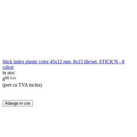
Stick index plastic color 45x12 mm, 8x15 file/set, STICK'N - 8
culori
in stoc
90
Lei
8
(pret cu TVA inclus)
Adauga in cos