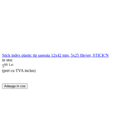
Stick index plastic tip sageata 12x42 mm, 5x25 file/set, STICK'N
in stoc
90
Lei
5
(pret cu TVA inclus)
Adauga in cos