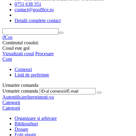
0751 638 351
contact@gooffice.ro
Detalii complete contact
0
Cos
Continutul cosului:
Cosul este gol
Vizualizati cosul
Procesare
Cont
Comenzi
Listă de preferințe
Urmarire comanda
Urmarire comanda
Autentificare
Inregistrati-va
Categorii
Categorii
Organizare si arhivare
Bibliorafturi
Dosare
Folii plastic