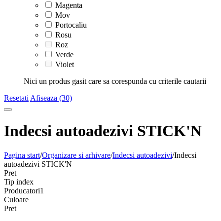
Magenta
Mov
Portocaliu
Rosu
Roz
Verde
Violet
Nici un produs gasit care sa corespunda cu criterile cautarii
Resetati
Afiseaza (30)
Indecsi autoadezivi STICK'N
Pagina start
/
Organizare si arhivare
/
Indecsi autoadezivi
/
Indecsi
autoadezivi STICK'N
Pret
Tip index
Producatori
1
Culoare
Pret