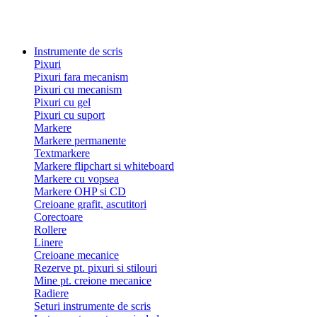
Instrumente de scris
Pixuri
Pixuri fara mecanism
Pixuri cu mecanism
Pixuri cu gel
Pixuri cu suport
Markere
Markere permanente
Textmarkere
Markere flipchart si whiteboard
Markere cu vopsea
Markere OHP si CD
Creioane grafit, ascutitori
Corectoare
Rollere
Linere
Creioane mecanice
Rezerve pt. pixuri si stilouri
Mine pt. creione mecanice
Radiere
Seturi instrumente de scris