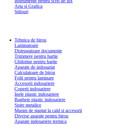
Instrumente pentru scris de lux
Arta si Grafica
Stilouri
Tehnica de birou
Laminatoare
Distrugatoare documente
Trimmere pentru hartie
Ghilotine pentru hartie
Aparate de indosariat
Calculatoare de birou
Folii pentru laminare
Accesorii indosariere
Coperti indosariere
Inele plastic indosariere
Baghete plastic indosariere
Spire metalice
Masini de stantat la cald si accesorii
Diverse aparate pentru birou
Aparate indosariere termica