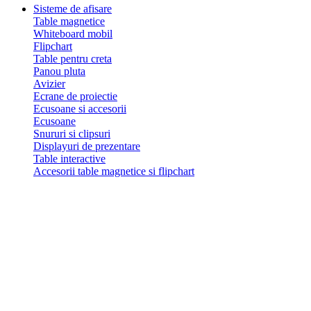
Sisteme de afisare
Table magnetice
Whiteboard mobil
Flipchart
Table pentru creta
Panou pluta
Avizier
Ecrane de proiectie
Ecusoane si accesorii
Ecusoane
Snururi si clipsuri
Displayuri de prezentare
Table interactive
Accesorii table magnetice si flipchart