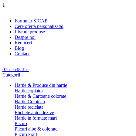
1
Formular SICAP
Cere oferta personalizata!
Livrare produse
Despre noi
Reduceri
Blog
Contact
0751 638 351
Categorii
Hartie & Produse din hartie
Hartie copiator
Hartie & Cartoane colorate
Hartie Colotech
Hartie reciclata
Etichete autoadezive
Hartie in formate mari
Plicuri
Plicuri albe & colorate
Plicuri kraft