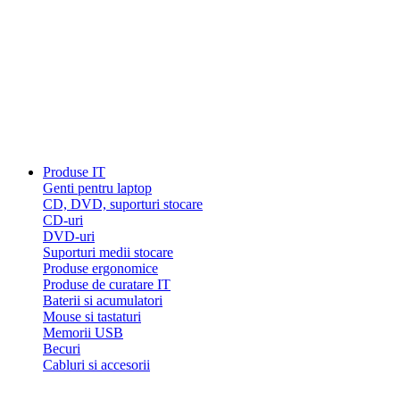
Produse IT
Genti pentru laptop
CD, DVD, suporturi stocare
CD-uri
DVD-uri
Suporturi medii stocare
Produse ergonomice
Produse de curatare IT
Baterii si acumulatori
Mouse si tastaturi
Memorii USB
Becuri
Cabluri si accesorii