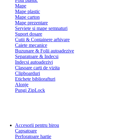
Folii plastic
Mape
Mape plastic
Mape carton
Mape prezentare
Serviete si mape semnaturi
Suport dosare
Cutii & Containere arhivare
Caiete mecanice
Buzunare & Folii autoadezive
Separatoare & Indecsi
Indecsi autoadezivi
Clasoare carti de vizita
Clipboarduri
Etichete bibliorafturi
Alonje
Pungi ZipLock
Accesorii pentru birou
Capsatoare
Perforatoare hartie