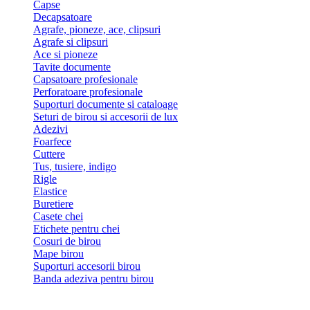
Capse
Decapsatoare
Agrafe, pioneze, ace, clipsuri
Agrafe si clipsuri
Ace si pioneze
Tavite documente
Capsatoare profesionale
Perforatoare profesionale
Suporturi documente si cataloage
Seturi de birou si accesorii de lux
Adezivi
Foarfece
Cuttere
Tus, tusiere, indigo
Rigle
Elastice
Buretiere
Casete chei
Etichete pentru chei
Cosuri de birou
Mape birou
Suporturi accesorii birou
Banda adeziva pentru birou