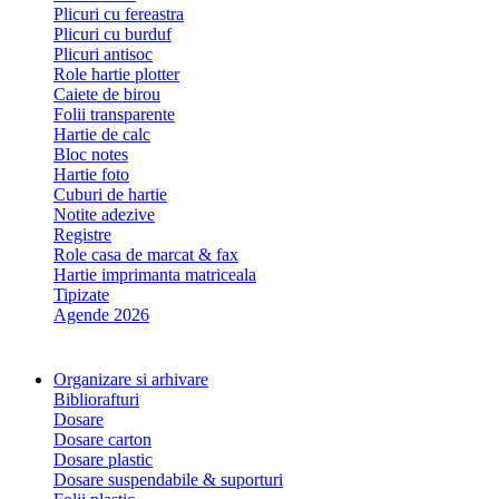
Plicuri cu fereastra
Plicuri cu burduf
Plicuri antisoc
Role hartie plotter
Caiete de birou
Folii transparente
Hartie de calc
Bloc notes
Hartie foto
Cuburi de hartie
Notite adezive
Registre
Role casa de marcat & fax
Hartie imprimanta matriceala
Tipizate
Agende 2026
Organizare si arhivare
Bibliorafturi
Dosare
Dosare carton
Dosare plastic
Dosare suspendabile & suporturi