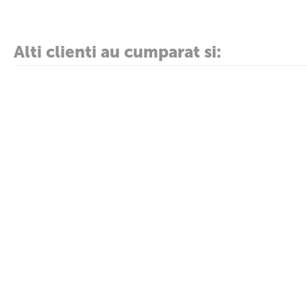
Material interior: bumbac
Utilizare:multipla
Alti clienti au cumparat si: