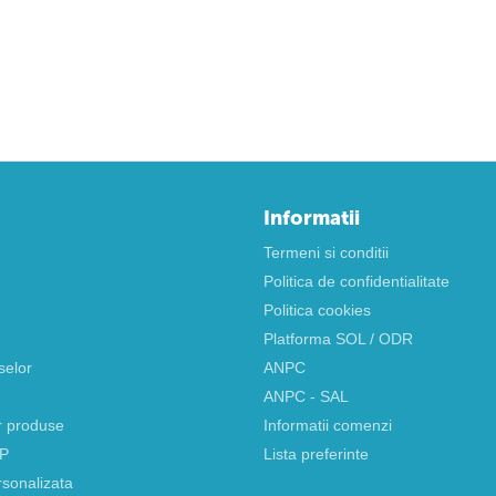
Informatii
Termeni si conditii
Politica de confidentialitate
Politica cookies
Platforma SOL / ODR
selor
ANPC
ANPC - SAL
r produse
Informatii comenzi
AP
Lista preferinte
rsonalizata