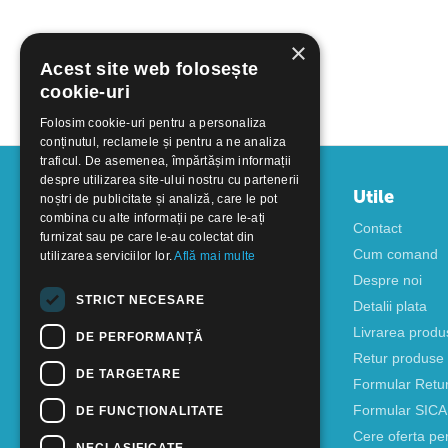
×
Acest site web folosește
cookie-uri
Folosim cookie-uri pentru a personaliza
conținutul, reclamele și pentru a ne analiza
traficul. De asemenea, împărtășim informații
despre utilizarea site-ului nostru cu partenerii
Contul meu
Utile
noștri de publicitate și analiză, care le pot
combina cu alte informații pe care le-ați
Autentificare
Contact
furnizat sau pe care le-au colectat din
Creati cont
Cum comand
utilizarea serviciilor lor.
Află mai multe
Despre noi
STRICT NECESARE
Detalii plata
Livrarea produ
DE PERFORMANȚĂ
Retur produse
DE TARGETARE
Formular Retu
Formular SIC
DE FUNCŢIONALITATE
Cere oferta pe
NECLASIFICATE