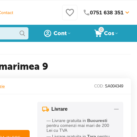
0751 638 351
Contact
0
Cont
Cos
 marimea 9
zie
COD:
SA004349
Livrare
— Livrare gratuita in
Bucuresti
pentru comenzi mai mari de 200
Lei cu TVA
— Livrare gratuita in
Tara
pentru