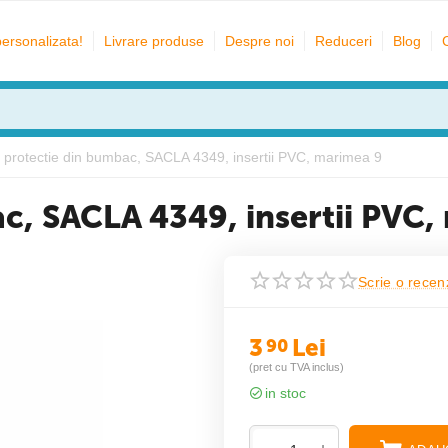
personalizata!
Livrare produse
Despre noi
Reduceri
Blog
 protectie din bumbac, SACLA 4349, insertii PVC, marimea 9
c, SACLA 4349, insertii PVC,
Scrie o recen
3
Lei
90
(pret cu TVA inclus)
in stoc