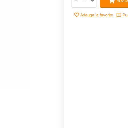
+
−
ADAU
Adauga la favorite
Pu