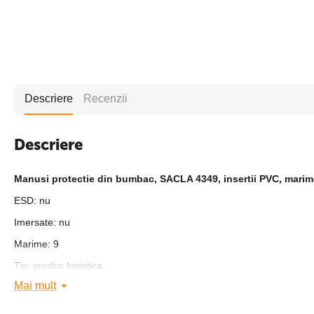
Descriere
Recenzii
Descriere
Manusi protectie din bumbac, SACLA 4349, insertii PVC, marim
ESD: nu
Imersate: nu
Marime: 9
Tip: produs logistica
Mai mult
Tip manseta: elastica
Material: exterior bumbac