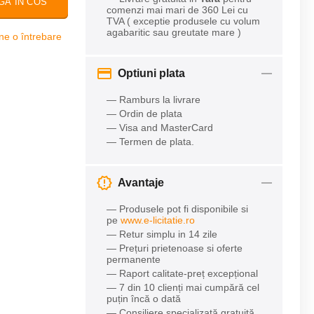
GA IN COS
comenzi mai mari de 360 Lei cu
TVA ( exceptie produsele cu volum
agabaritic sau greutate mare )
ne o întrebare
Optiuni plata
— Ramburs la livrare
— Ordin de plata
— Visa and MasterCard
— Termen de plata.
Avantaje
— Produsele pot fi disponibile si
pe
www.e-licitatie.ro
— Retur simplu in 14 zile
— Prețuri prietenoase si oferte
permanente
— Raport calitate-preț excepțional
— 7 din 10 clienți mai cumpără cel
puțin încă o dată
— Consiliere specializată gratuită