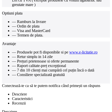
Lei cu TVA ( exceptie produsele cu volum agabaritic sau
greutate mare )
Optiuni plata
— Ramburs la livrare
— Ordin de plata
— Visa and MasterCard
— Termen de plata.
Avantaje
— Produsele pot fi disponibile si pe
www.e-licitatie.ro
— Retur simplu in 14 zile
— Prețuri prietenoase si oferte permanente
— Raport calitate-preț excepțional
— 7 din 10 clienți mai cumpără cel puțin încă o dată
— Consiliere specializată gratuită
Conectează-te ca să te putem notifica când primești un răspuns
Descriere
Caracteristici
Recenzii
Descriere