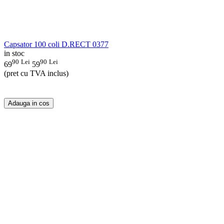
Capsator 100 coli D.RECT 0377
in stoc
90
Lei
90
Lei
69
59
(pret cu TVA inclus)
Adauga in cos