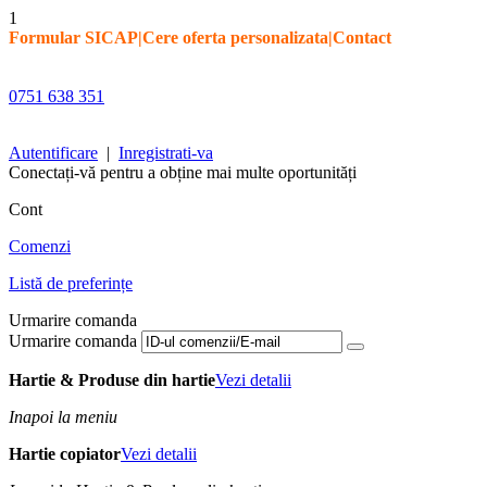
1
Formular SICAP
|
Cere oferta personalizata
|
Contact
0751 638 351
Autentificare
|
Inregistrati-va
Conectați-vă pentru a obține mai multe oportunități
Cont
Comenzi
Listă de preferințe
Urmarire comanda
Urmarire comanda
Hartie & Produse din hartie
Vezi detalii
Inapoi la meniu
Hartie copiator
Vezi detalii