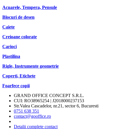
Acuarele, Tempera, Pensule
Blocuri de desen
Caiete
Creioane colorate
Carioci
Plastilina
Rigle, Instrumente geometrie
Coperti, Etichete
Foarfece copii
GRAND OFFICE CONCEPT S.R.L.
CUI: RO38965254 | J2018000237153
Str.Valea Cascadelor, nr.21, sector 6, Bucuresti
0751 638 351
contact@gooffice.ro
Detalii complete contact