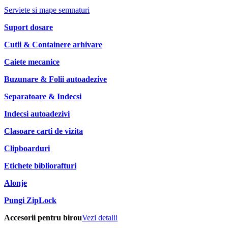
Serviete si mape semnaturi
Suport dosare
Cutii & Containere arhivare
Caiete mecanice
Buzunare & Folii autoadezive
Separatoare & Indecsi
Indecsi autoadezivi
Clasoare carti de vizita
Clipboarduri
Etichete bibliorafturi
Alonje
Pungi ZipLock
Accesorii pentru birou
Vezi detalii