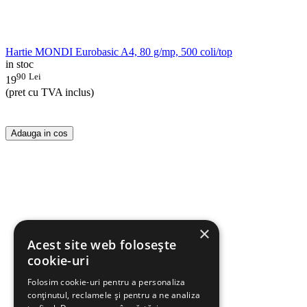
Hartie MONDI Eurobasic A4, 80 g/mp, 500 coli/top
in stoc
90
Lei
19
(pret cu TVA inclus)
Adauga in cos
×
Acest site web folosește
cookie-uri
Folosim cookie-uri pentru a personaliza
conținutul, reclamele și pentru a ne analiza