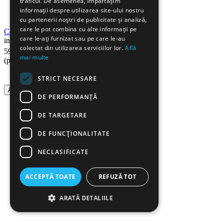
traficul. De asemenea, împărtășim
informații despre utilizarea site-ului nostru
cu partenerii noștri de publicitate și analiză,
care le pot combina cu alte informații pe
Capsator 100 coli D.RECT 0378HD
care le-ați furnizat sau pe care le-au
in stoc
colectat din utilizarea serviciilor lor.
Află
90
Lei
90
Lei
59
49
mai multe
(pret cu TVA inclus)
STRICT NECESARE
Adauga in cos
DE PERFORMANȚĂ
DE TARGETARE
DE FUNCŢIONALITATE
NECLASIFICATE
ACCEPTĂ TOATE
REFUZĂ TOT
ARATĂ DETALIILE