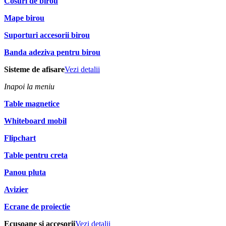
Cosuri de birou
Mape birou
Suporturi accesorii birou
Banda adeziva pentru birou
Sisteme de afisare
Vezi detalii
Inapoi la meniu
Table magnetice
Whiteboard mobil
Flipchart
Table pentru creta
Panou pluta
Avizier
Ecrane de proiectie
Ecusoane si accesorii
Vezi detalii