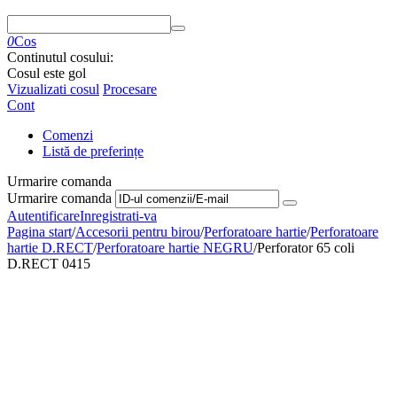
0
Cos
Continutul cosului:
Cosul este gol
Vizualizati cosul
Procesare
Cont
Comenzi
Listă de preferințe
Urmarire comanda
Urmarire comanda
Autentificare
Inregistrati-va
Pagina start
/
Accesorii pentru birou
/
Perforatoare hartie
/
Perforatoare
hartie D.RECT
/
Perforatoare hartie NEGRU
/
Perforator 65 coli
D.RECT 0415