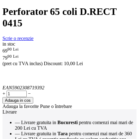
Perforator 65 coli D.RECT
0415
Scrie o recenzie
in stoc
90
Lei
69
90
Lei
79
(pret cu TVA inclus)
Discount:
10,00
Lei
EAN
5902308719392
+
−
Adauga in cos
Adauga la favorite
Pune o întrebare
Livrare
— Livrare gratuita in
Bucuresti
pentru comenzi mai mari de
200 Lei cu TVA
— Livrare gratuita in
Tara
pentru comenzi mai mari de 360