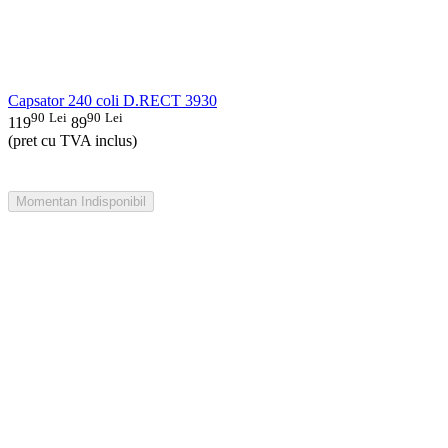
Capsator 240 coli D.RECT 3930
90
Lei
90
Lei
119
89
(pret cu TVA inclus)
Momentan Indisponibil