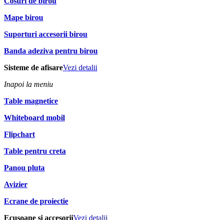
Cosuri de birou
Mape birou
Suporturi accesorii birou
Banda adeziva pentru birou
Sisteme de afisare
Vezi detalii
Inapoi la meniu
Table magnetice
Whiteboard mobil
Flipchart
Table pentru creta
Panou pluta
Avizier
Ecrane de proiectie
Ecusoane si accesorii
Vezi detalii