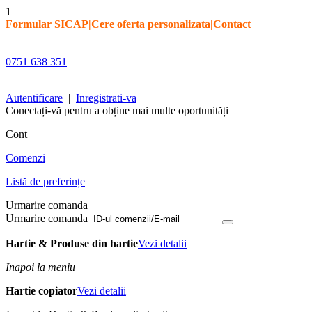
1
Formular SICAP
|
Cere oferta personalizata
|
Contact
0751 638 351
Autentificare
|
Inregistrati-va
Conectați-vă pentru a obține mai multe oportunități
Cont
Comenzi
Listă de preferințe
Urmarire comanda
Urmarire comanda
Hartie & Produse din hartie
Vezi detalii
Inapoi la meniu
Hartie copiator
Vezi detalii