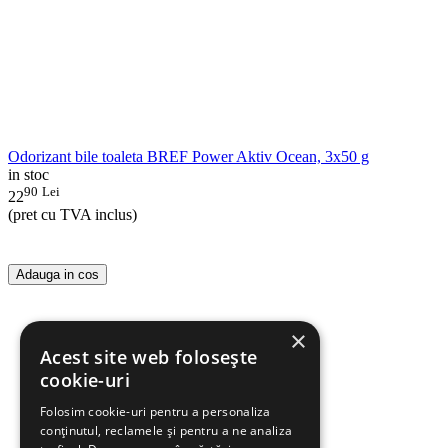
Odorizant bile toaleta BREF Power Aktiv Ocean, 3x50 g
in stoc
90
Lei
22
(pret cu TVA inclus)
Adauga in cos
×
Acest site web folosește
cookie-uri
Folosim cookie-uri pentru a personaliza
conținutul, reclamele și pentru a ne analiza