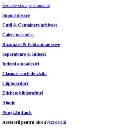
Serviete si mape semnaturi
Suport dosare
Cutii & Containere arhivare
Caiete mecanice
Buzunare & Folii autoadezive
Separatoare & Indecsi
Indecsi autoadezivi
Clasoare carti de vizita
Clipboarduri
Etichete bibliorafturi
Alonje
Pungi ZipLock
Accesorii pentru birou
Vezi detalii