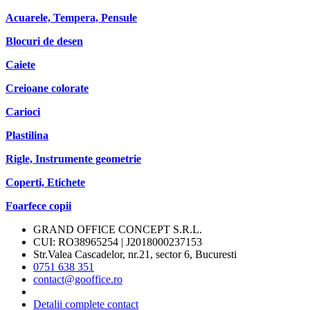
Acuarele, Tempera, Pensule
Blocuri de desen
Caiete
Creioane colorate
Carioci
Plastilina
Rigle, Instrumente geometrie
Coperti, Etichete
Foarfece copii
GRAND OFFICE CONCEPT S.R.L.
CUI: RO38965254 | J2018000237153
Str.Valea Cascadelor, nr.21, sector 6, Bucuresti
0751 638 351
contact@gooffice.ro
Detalii complete contact