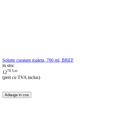
Solutie curatare toaleta, 700 ml, BREF
in stoc
70
Lei
12
(pret cu TVA inclus)
Adauga in cos