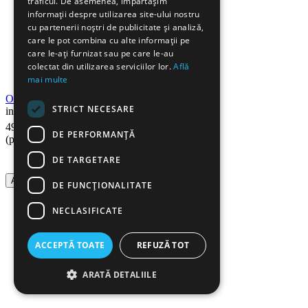
traficul. De asemenea, împărtășim
informații despre utilizarea site-ului nostru
cu partenerii noștri de publicitate și analiză,
care le pot combina cu alte informații pe
care le-ați furnizat sau pe care le-au
colectat din utilizarea serviciilor lor.
Află
mai multe
Odorizant pastile pisoar 1000 g
STRICT NECESARE
in stoc
90
Lei
49
DE PERFORMANȚĂ
(pret cu TVA inclus)
DE TARGETARE
Adauga in cos
DE FUNCŢIONALITATE
NECLASIFICATE
ACCEPTĂ TOATE
REFUZĂ TOT
ARATĂ DETALIILE