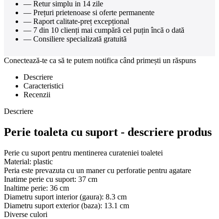
— Retur simplu in 14 zile
— Prețuri prietenoase si oferte permanente
— Raport calitate-preț excepțional
— 7 din 10 clienți mai cumpără cel puțin încă o dată
— Consiliere specializată gratuită
Conectează-te ca să te putem notifica când primești un răspuns
Descriere
Caracteristici
Recenzii
Descriere
Perie toaleta cu suport - descriere produs
Perie cu suport pentru mentinerea curateniei toaletei
Material: plastic
Peria este prevazuta cu un maner cu perforatie pentru agatare
Inatime perie cu suport: 37 cm
Inaltime perie: 36 cm
Diametru suport interior (gaura): 8.3 cm
Diametru suport exterior (baza): 13.1 cm
Diverse culori