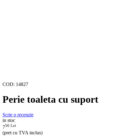
COD:
14827
Perie toaleta cu suport
Scrie o recenzie
in stoc
50
Lei
7
(pret cu TVA inclus)