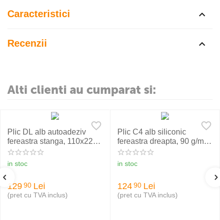
Caracteristici
Recenzii
Alti clienti au cumparat si:
Plic DL alb autoadeziv
Plic C4 alb siliconic
fereastra stanga, 110x220
fereastra dreapta, 90 g/mp,
mm, 1000 buc./cutie
250 buc./cutie
in stoc
in stoc
129
Lei
124
Lei
90
90
(pret cu TVA inclus)
(pret cu TVA inclus)