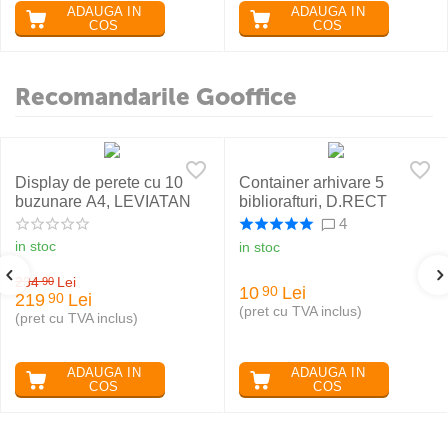
ADAUGA IN
ADAUGA IN
COS
COS
Recomandarile Gooffice
Display de perete cu 10
Container arhivare 5
buzunare A4, LEVIATAN
bibliorafturi, D.RECT
4
in stoc
in stoc
234
Lei
90
10
Lei
90
219
Lei
90
(pret cu TVA inclus)
(pret cu TVA inclus)
ADAUGA IN
ADAUGA IN
COS
COS