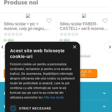
Produse noi
Stilou scolar + pic +
Stilou scolar FABER-
rezerve, corp gri-negru,
CASTELL+ set 6 rezerve,
NXT Eberhard Faber
rosu
in stoc
in stoc
×
Acest site web folosește
19
Lei
24
Lei
30
50
(pret cu TVA inclus)
(pret cu TVA inclus)
cookie-uri
Folosim cookie-uri pentru a personaliza
conținutul, reclamele și pentru a ne analiza
ADAUGA IN
ADAUGA IN
traficul. De asemenea, împărtășim informații
COS
COS
despre utilizarea site-ului nostru cu partenerii
noștri de publicitate și analiză, care le pot
combina cu alte informații pe care le-ați
Contul meu
furnizat sau pe care le-au colectat din
utilizarea serviciilor lor.
Află mai multe
Utile
STRICT NECESARE