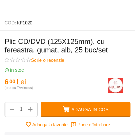
COD:
KF1020
Plic CD/DVD (125X125mm), cu
fereastra, gumat, alb, 25 buc/set
Scrie o recenzie
in stoc
6
Lei
00
(pret cu TVA inclus)
+
−
ADAUGA IN COS
Adauga la favorite
Pune o întrebare