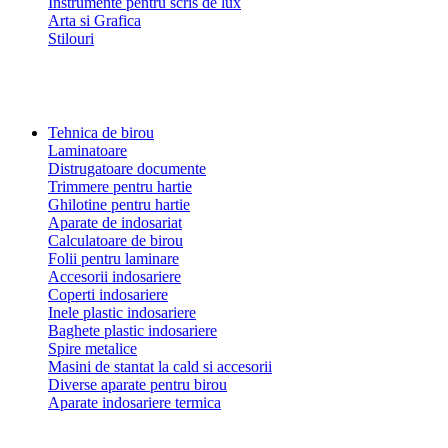
Instrumente pentru scris de lux
Arta si Grafica
Stilouri
Tehnica de birou
Laminatoare
Distrugatoare documente
Trimmere pentru hartie
Ghilotine pentru hartie
Aparate de indosariat
Calculatoare de birou
Folii pentru laminare
Accesorii indosariere
Coperti indosariere
Inele plastic indosariere
Baghete plastic indosariere
Spire metalice
Masini de stantat la cald si accesorii
Diverse aparate pentru birou
Aparate indosariere termica