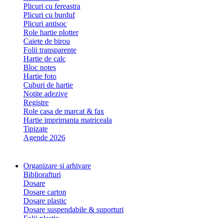
Plicuri cu fereastra
Plicuri cu burduf
Plicuri antisoc
Role hartie plotter
Caiete de birou
Folii transparente
Hartie de calc
Bloc notes
Hartie foto
Cuburi de hartie
Notite adezive
Registre
Role casa de marcat & fax
Hartie imprimanta matriceala
Tipizate
Agende 2026
Organizare si arhivare
Bibliorafturi
Dosare
Dosare carton
Dosare plastic
Dosare suspendabile & suporturi