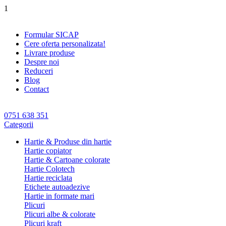
1
Formular SICAP
Cere oferta personalizata!
Livrare produse
Despre noi
Reduceri
Blog
Contact
0751 638 351
Categorii
Hartie & Produse din hartie
Hartie copiator
Hartie & Cartoane colorate
Hartie Colotech
Hartie reciclata
Etichete autoadezive
Hartie in formate mari
Plicuri
Plicuri albe & colorate
Plicuri kraft