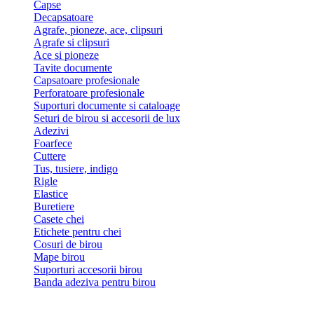
Capse
Decapsatoare
Agrafe, pioneze, ace, clipsuri
Agrafe si clipsuri
Ace si pioneze
Tavite documente
Capsatoare profesionale
Perforatoare profesionale
Suporturi documente si cataloage
Seturi de birou si accesorii de lux
Adezivi
Foarfece
Cuttere
Tus, tusiere, indigo
Rigle
Elastice
Buretiere
Casete chei
Etichete pentru chei
Cosuri de birou
Mape birou
Suporturi accesorii birou
Banda adeziva pentru birou