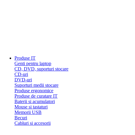
Produse IT
Genti pentru laptop
CD, DVD, suporturi stocare
CD-uri
DVD-uri
Suporturi medii stocare
Produse ergonomice
Produse de curatare IT
Baterii si acumulatori
Mouse si tastaturi
Memorii USB
Becuri
Cabluri si accesorii