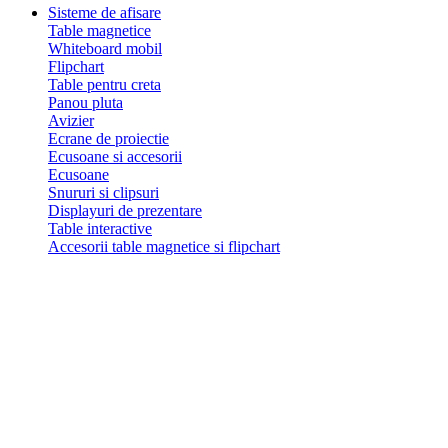
Sisteme de afisare
Table magnetice
Whiteboard mobil
Flipchart
Table pentru creta
Panou pluta
Avizier
Ecrane de proiectie
Ecusoane si accesorii
Ecusoane
Snururi si clipsuri
Displayuri de prezentare
Table interactive
Accesorii table magnetice si flipchart