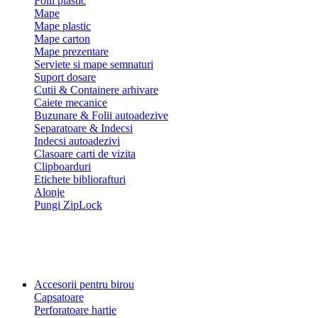
Folii plastic
Mape
Mape plastic
Mape carton
Mape prezentare
Serviete si mape semnaturi
Suport dosare
Cutii & Containere arhivare
Caiete mecanice
Buzunare & Folii autoadezive
Separatoare & Indecsi
Indecsi autoadezivi
Clasoare carti de vizita
Clipboarduri
Etichete bibliorafturi
Alonje
Pungi ZipLock
Accesorii pentru birou
Capsatoare
Perforatoare hartie