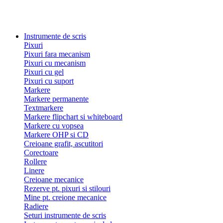
Instrumente de scris
Pixuri
Pixuri fara mecanism
Pixuri cu mecanism
Pixuri cu gel
Pixuri cu suport
Markere
Markere permanente
Textmarkere
Markere flipchart si whiteboard
Markere cu vopsea
Markere OHP si CD
Creioane grafit, ascutitori
Corectoare
Rollere
Linere
Creioane mecanice
Rezerve pt. pixuri si stilouri
Mine pt. creione mecanice
Radiere
Seturi instrumente de scris