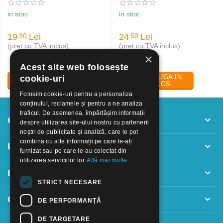
NXT Eberhard Faber
rosu
in stoc
in stoc
19
Lei
24
Lei
30
50
(pret cu TVA inclus)
(pret cu TVA inclus)
×
Acest site web folosește
ADAUGA IN
ADAUGA IN
cookie-uri
COS
COS
Folosim cookie-uri pentru a personaliza
conținutul, reclamele și pentru a ne analiza
traficul. De asemenea, împărtășim informații
Contul meu
despre utilizarea site-ului nostru cu partenerii
noștri de publicitate și analiză, care le pot
combina cu alte informații pe care le-ați
Utile
furnizat sau pe care le-au colectat din
utilizarea serviciilor lor.
Află mai multe
Informatii
STRICT NECESARE
Contact
DE PERFORMANȚĂ
DE TARGETARE