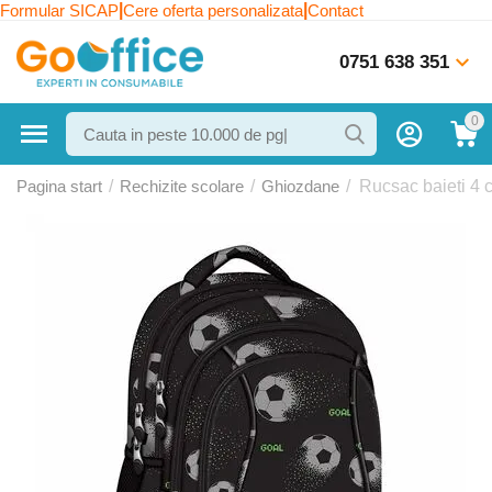
|
|
Formular SICAP
Cere oferta personalizata
Contact
0751 638 351
0
Pagina start
/
Rechizite scolare
/
Ghiozdane
/
Rucsac baieti 4 