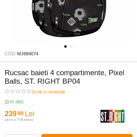
COD:
MJ684074
Rucsac baieti 4 compartimente, Pixel
Balls, ST. RIGHT BP04
Scrie o recenzie
in stoc
239
Lei
90
(pret cu TVA inclus)