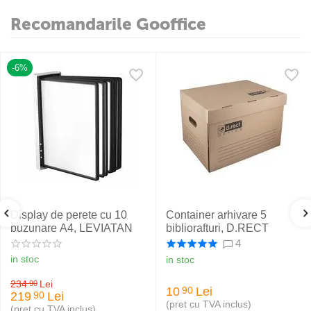
Recomandarile Gooffice
-6%
Display de perete cu 10
Container arhivare 5
buzunare A4, LEVIATAN
bibliorafturi, D.RECT
4
in stoc
in stoc
234
Lei
90
10
Lei
90
219
Lei
90
(pret cu TVA inclus)
(pret cu TVA inclus)