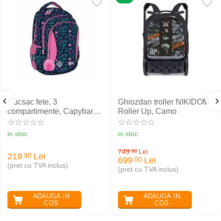
Rucsac fete, 3
Ghiozdan troller NIKIDOM
compartimente, Capybara,
Roller Up, Camo
ST.RIGHT BP26
in stoc
in stoc
749
Lei
90
219
Lei
90
699
Lei
00
(pret cu TVA inclus)
(pret cu TVA inclus)
ADAUGA IN
ADAUGA IN
COS
COS