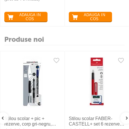
ADAUGA IN
ADAUGA IN
COS
COS
Produse noi
Stilou scolar + pic +
Stilou scolar FABER-
rezerve, corp gri-negru,
CASTELL+ set 6 rezerve,