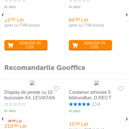
in stoc
in stoc
13
Lei
64
Lei
90
90
(pret cu TVA inclus)
(pret cu TVA inclus)
ADAUGA IN
ADAUGA IN
COS
COS
Recomandarile Gooffice
Display de perete cu 10
Container arhivare 5
buzunare A4, LEVIATAN
bibliorafturi, D.RECT
4
in stoc
in stoc
234
Lei
90
10
Lei
90
219
Lei
90