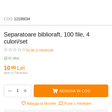
COD:
12100034
Separatoare biblioraft, 100 file, 4
culori/set
Scrie o recenzie
in stoc
10
Lei
90
(pret cu TVA inclus)
+
−
ADAUGA IN COS
Adauga la favorite
Pune o întrebare