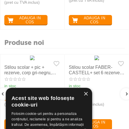
(pret cu TVA inclus)
(pret cu TVA inclus)
ADAUGA IN
ADAUGA IN
COS
COS
Produse noi
Stilou scolar + pic +
Stilou scolar FABER-
rezerve, corp gri-negru,
CASTELL+ set 6 rezerve,
NXT Eberhard Faber
rosu
in stoc
in stoc
×
Acest site web folosește
19
Lei
24
Lei
30
50
(pret cu TVA inclus)
(pret cu TVA inclus)
cookie-uri
Folosim cookie-uri pentru a personaliza
conținutul, reclamele și pentru a ne analiza
ADAUGA IN
ADAUGA IN
traficul. De asemenea, împărtășim informații
COS
COS