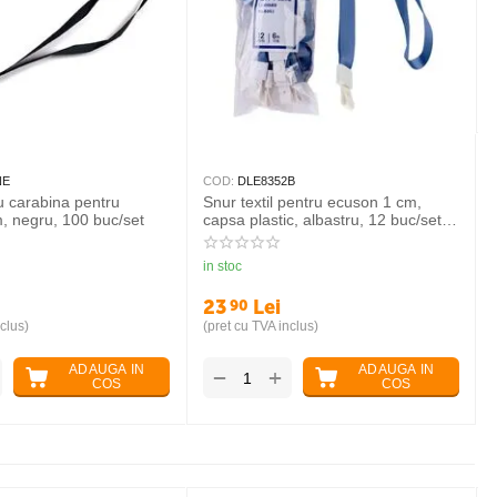
NE
COD:
DLE8352B
cu carabina pentru
Snur textil pentru ecuson 1 cm,
, negru, 100 buc/set
capsa plastic, albastru, 12 buc/set,
DELI
in stoc
23
Lei
90
clus)
(pret cu TVA inclus)
ADAUGA IN
ADAUGA IN
+
−
COS
COS