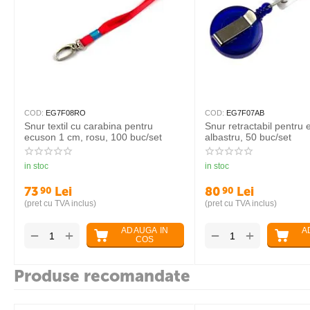
COD:
EG7F08RO
COD:
EG7F07AB
Snur textil cu carabina pentru
Snur retractabil pentru 
ecuson 1 cm, rosu, 100 buc/set
albastru, 50 buc/set
in stoc
in stoc
73
Lei
80
Lei
90
90
(pret cu TVA inclus)
(pret cu TVA inclus)
ADAUGA IN
A
+
+
−
−
COS
Produse recomandate