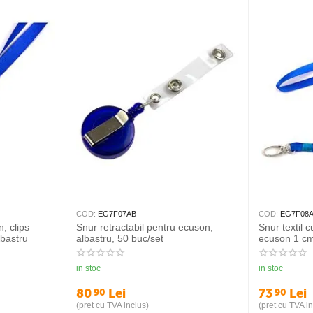
COD:
EG7F07AB
COD:
EG7F08
, clips
Snur retractabil pentru ecuson,
Snur textil 
lbastru
albastru, 50 buc/set
ecuson 1 cm
in stoc
in stoc
80
Lei
73
Lei
90
90
(pret cu TVA inclus)
(pret cu TVA in