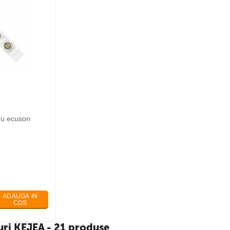
tru ecuson
ADAUGA IN
COS
suri KEJEA - 21 produse