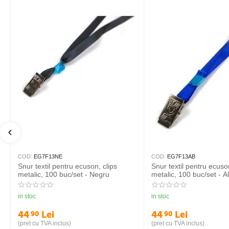
COD:
EG7F13NE
COD:
EG7F13AB
Snur textil pentru ecuson, clips
Snur textil pentru ecuson
metalic, 100 buc/set - Negru
metalic, 100 buc/set - A
in stoc
in stoc
44
Lei
44
Lei
90
90
(pret cu TVA inclus)
(pret cu TVA inclus)