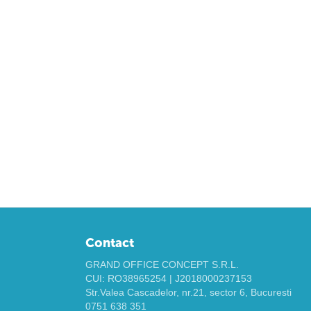
Contact
GRAND OFFICE CONCEPT S.R.L.
CUI: RO38965254 | J2018000237153
Str.Valea Cascadelor, nr.21, sector 6, Bucuresti
0751 638 351