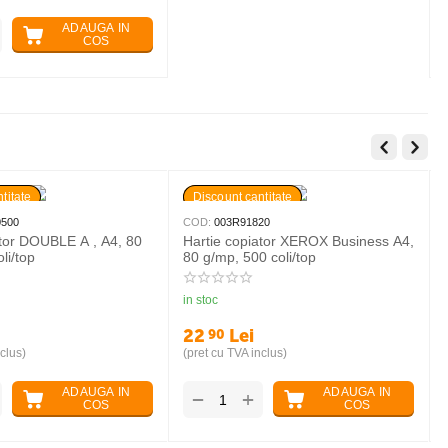
ADAUGA IN
COS
titate
Discount cantitate
0500
COD:
003R91820
ator DOUBLE A , A4, 80
Hartie copiator XEROX Business A4,
li/top
80 g/mp, 500 coli/top
in stoc
22
Lei
90
clus)
(pret cu TVA inclus)
ADAUGA IN
ADAUGA IN
+
−
COS
COS