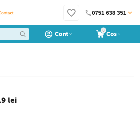
0751 638 351
Contact
0
Cont
Cos
9 lei