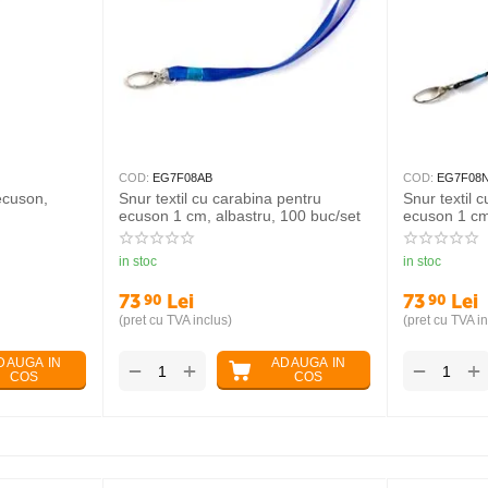
COD:
EG7F08AB
COD:
EG7F08
ecuson,
Snur textil cu carabina pentru
Snur textil 
ecuson 1 cm, albastru, 100 buc/set
ecuson 1 cm
in stoc
in stoc
73
Lei
73
Lei
90
90
(pret cu TVA inclus)
(pret cu TVA in
DAUGA IN
ADAUGA IN
+
+
−
−
COS
COS