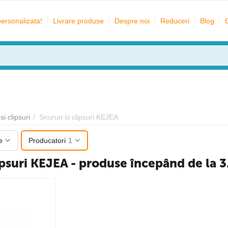
personalizata!
Livrare produse
Despre noi
Reduceri
Blog
si clipsuri
/
Snururi si clipsuri KEJEA
e
Producatori
1
ipsuri KEJEA - produse începând de la 3.