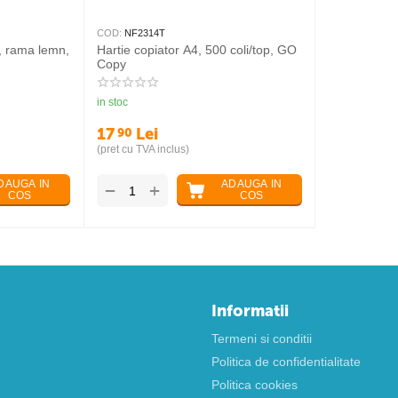
COD:
NF2314T
, rama lemn,
Hartie copiator A4, 500 coli/top, GO
Copy
in stoc
17
Lei
90
(pret cu TVA inclus)
DAUGA IN
ADAUGA IN
+
−
COS
COS
Informatii
Termeni si conditii
Politica de confidentialitate
Politica cookies