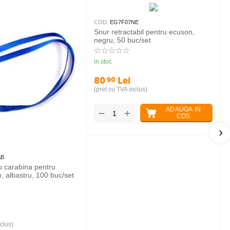
COD:
EG7F07NE
Snur retractabil pentru ecuson,
negru, 50 buc/set
in stoc
80
Lei
90
(pret cu TVA inclus)
ADAUGA IN
+
−
COS
AB
cu carabina pentru
, albastru, 100 buc/set
clus)