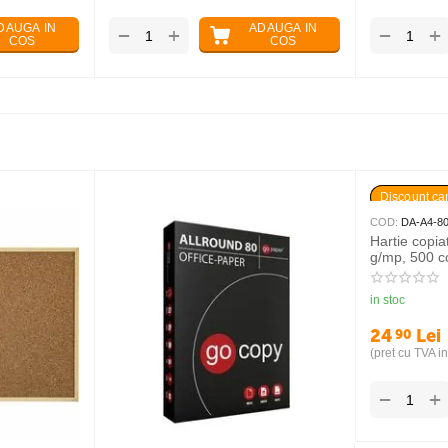
DAUGA IN
ADAUGA IN
+
+
−
−
COS
COS
Discount can
COD:
DA-A4-8
Hartie copi
g/mp, 500 co
in stoc
24
Lei
90
(pret cu TVA in
+
−