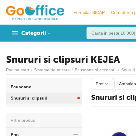
Formular SICAP
Cere oferta 
Categorii
Snururi si clipsuri KEJEA
Pagina start
/
Sisteme de afisare
/
Ecusoane si accesorii
/
Snururi 
Pret
Ambalar
Ecusoane
Snururi si cl
Snururi si clipsuri
Filtre produs
Pret