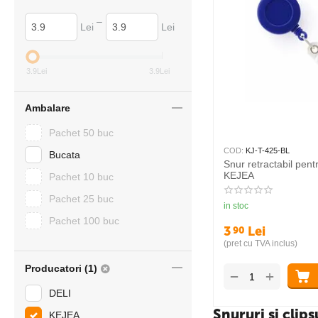
–
Lei
Lei
3.9
Lei
3.9
Lei
Ambalare
Pachet 50 buc
COD:
KJ-T-425-BL
Bucata
Snur retractabil pen
KEJEA
Pachet 10 buc
Pachet 25 buc
in stoc
Pachet 100 buc
3
Lei
90
(pret cu TVA inclus)
Producatori (1)
+
−
DELI
Snururi si clip
KEJEA