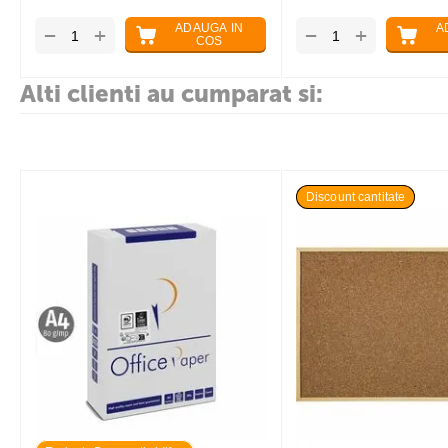
ADAUGA IN
A
+
+
−
−
COS
Alti clienti au cumparat si:
Discount cantitate