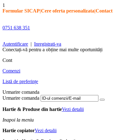
1
Formular SICAP
|
Cere oferta personalizata
|
Contact
0751 638 351
Autentificare
|
Inregistrati-va
Conectați-vă pentru a obține mai multe oportunități
Cont
Comenzi
Listă de preferințe
Urmarire comanda
Urmarire comanda
Hartie & Produse din hartie
Vezi detalii
Inapoi la meniu
Hartie copiator
Vezi detalii