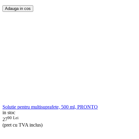
Adauga in cos
Solutie pentru multisuprafete, 500 ml, PRONTO
in stoc
90
Lei
27
(pret cu TVA inclus)