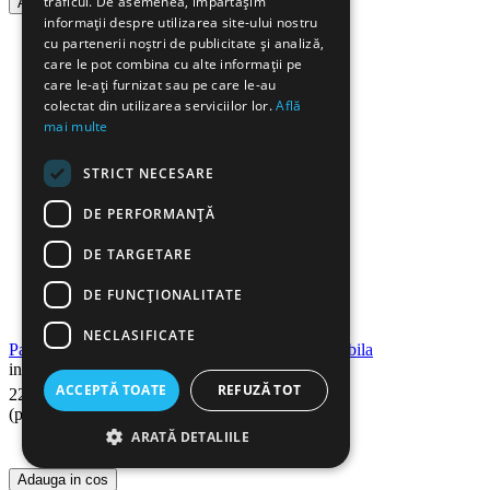
traficul. De asemenea, împărtășim
Adauga in cos
informații despre utilizarea site-ului nostru
cu partenerii noștri de publicitate și analiză,
care le pot combina cu alte informații pe
care le-ați furnizat sau pe care le-au
colectat din utilizarea serviciilor lor.
Află
mai multe
STRICT NECESARE
DE PERFORMANȚĂ
DE TARGETARE
DE FUNCŢIONALITATE
NECLASIFICATE
Pamatuf pentru praf din chenille cu coada extensibila
in stoc
90
Lei
ACCEPTĂ TOATE
REFUZĂ TOT
22
(pret cu TVA inclus)
ARATĂ DETALIILE
Adauga in cos