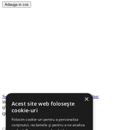
Adauga in cos
Servetele umede pentru mobila EXPERTTO, 40 buc
×
in stoc
Acest site web folosește
90
Lei
9
cookie-uri
(pret cu TVA inclus)
Folosim cookie-uri pentru a personaliza
conținutul, reclamele și pentru a ne analiza