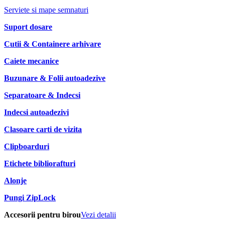
Serviete si mape semnaturi
Suport dosare
Cutii & Containere arhivare
Caiete mecanice
Buzunare & Folii autoadezive
Separatoare & Indecsi
Indecsi autoadezivi
Clasoare carti de vizita
Clipboarduri
Etichete bibliorafturi
Alonje
Pungi ZipLock
Accesorii pentru birou
Vezi detalii