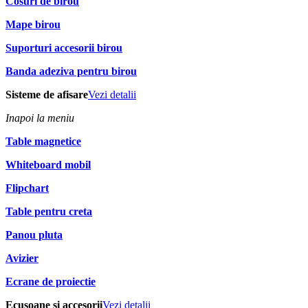
Cosuri de birou
Mape birou
Suporturi accesorii birou
Banda adeziva pentru birou
Sisteme de afisare
Vezi detalii
Inapoi la meniu
Table magnetice
Whiteboard mobil
Flipchart
Table pentru creta
Panou pluta
Avizier
Ecrane de proiectie
Ecusoane si accesorii
Vezi detalii