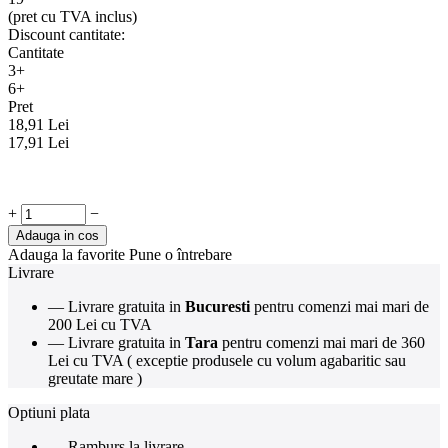
(pret cu TVA inclus)
Discount cantitate:
Cantitate
3+
6+
Pret
18,91
Lei
17,91
Lei
+
−
Adauga in cos
Adauga la favorite
Pune o întrebare
Livrare
— Livrare gratuita in
Bucuresti
pentru comenzi mai mari de
200 Lei cu TVA
— Livrare gratuita in
Tara
pentru comenzi mai mari de 360
Lei cu TVA ( exceptie produsele cu volum agabaritic sau
greutate mare )
Optiuni plata
— Ramburs la livrare