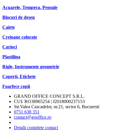
Acuarele, Tempera, Pensule
Blocuri de desen
Caiete
Creioane colorate
Carioci
Plastilina
Rigle, Instrumente geometrie
Coperti, Etichete
Foarfece copii
GRAND OFFICE CONCEPT S.R.L.
CUI: RO38965254 | J2018000237153
Str.Valea Cascadelor, nr.21, sector 6, Bucuresti
0751 638 351
contact@gooffice.ro
Detalii complete contact