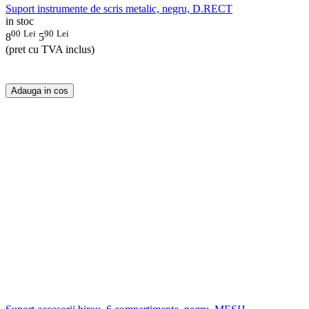
Suport instrumente de scris metalic, negru, D.RECT
in stoc
00
Lei
90
Lei
8
5
(pret cu TVA inclus)
Adauga in cos