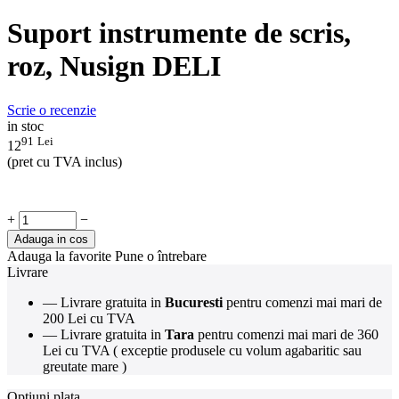
Suport instrumente de scris,
roz, Nusign DELI
Scrie o recenzie
in stoc
91
Lei
12
(pret cu TVA inclus)
+
−
Adauga in cos
Adauga la favorite
Pune o întrebare
Livrare
— Livrare gratuita in
Bucuresti
pentru comenzi mai mari de
200 Lei cu TVA
— Livrare gratuita in
Tara
pentru comenzi mai mari de 360
Lei cu TVA ( exceptie produsele cu volum agabaritic sau
greutate mare )
Optiuni plata