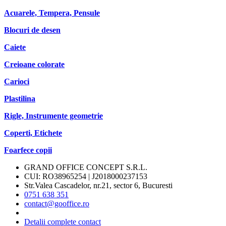
Acuarele, Tempera, Pensule
Blocuri de desen
Caiete
Creioane colorate
Carioci
Plastilina
Rigle, Instrumente geometrie
Coperti, Etichete
Foarfece copii
GRAND OFFICE CONCEPT S.R.L.
CUI: RO38965254 | J2018000237153
Str.Valea Cascadelor, nr.21, sector 6, Bucuresti
0751 638 351
contact@gooffice.ro
Detalii complete contact