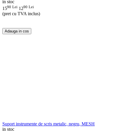
in stoc
90
Lei
90
Lei
15
12
(pret cu TVA inclus)
Adauga in cos
Suport instrumente de scris metalic, negru, MESH
in stoc