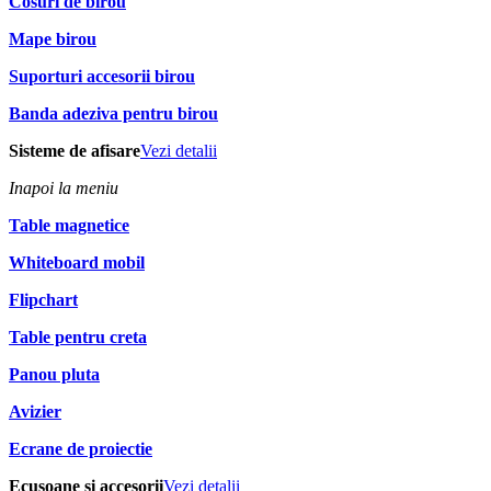
Cosuri de birou
Mape birou
Suporturi accesorii birou
Banda adeziva pentru birou
Sisteme de afisare
Vezi detalii
Inapoi la meniu
Table magnetice
Whiteboard mobil
Flipchart
Table pentru creta
Panou pluta
Avizier
Ecrane de proiectie
Ecusoane si accesorii
Vezi detalii