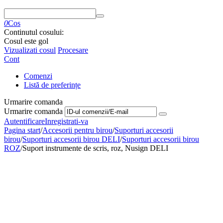
0
Cos
Continutul cosului:
Cosul este gol
Vizualizati cosul
Procesare
Cont
Comenzi
Listă de preferințe
Urmarire comanda
Urmarire comanda
Autentificare
Inregistrati-va
Pagina start
/
Accesorii pentru birou
/
Suporturi accesorii
birou
/
Suporturi accesorii birou DELI
/
Suporturi accesorii birou
ROZ
/
Suport instrumente de scris, roz, Nusign DELI