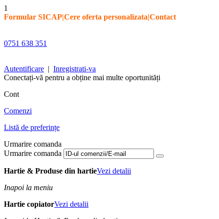
1
Formular SICAP
|
Cere oferta personalizata
|
Contact
0751 638 351
Autentificare
|
Inregistrati-va
Conectați-vă pentru a obține mai multe oportunități
Cont
Comenzi
Listă de preferințe
Urmarire comanda
Urmarire comanda
Hartie & Produse din hartie
Vezi detalii
Inapoi la meniu
Hartie copiator
Vezi detalii