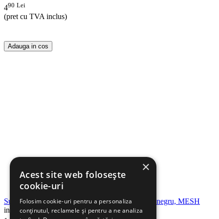
90
Lei
4
(pret cu TVA inclus)
Adauga in cos
×
Acest site web folosește
cookie-uri
Suport accesorii birou, 4 compartimente, metalic, negru, MESH
Folosim cookie-uri pentru a personaliza
in stoc
conținutul, reclamele și pentru a ne analiza
90
Lei
90
Lei