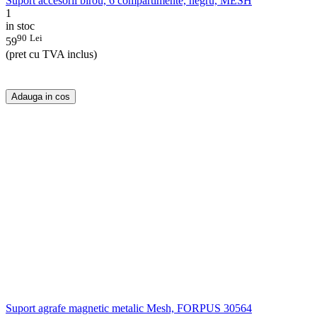
Suport accesorii birou, 6 compartimente, negru, MESH
1
in stoc
90
Lei
59
(pret cu TVA inclus)
Adauga in cos
Suport agrafe magnetic metalic Mesh, FORPUS 30564