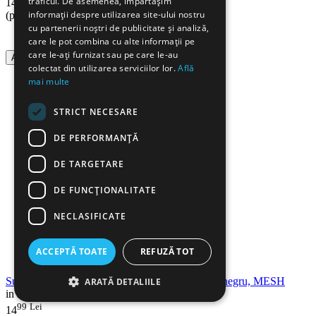
traficul. De asemenea, împărtășim
14
12
informații despre utilizarea site-ului nostru
(pret cu TVA inclus)
cu partenerii noștri de publicitate și analiză,
care le pot combina cu alte informații pe
care le-ați furnizat sau pe care le-au
Adauga in cos
colectat din utilizarea serviciilor lor.
Află
mai multe
STRICT NECESARE
DE PERFORMANȚĂ
DE TARGETARE
DE FUNCŢIONALITATE
NECLASIFICATE
ACCEPTĂ TOATE
REFUZĂ TOT
Suport corespondenta metalic, 3 compartimente, negru, MESH
ARATĂ DETALIILE
in stoc
99
Lei
14