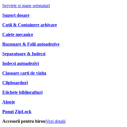
Serviete si mape semnaturi
Suport dosare
Cutii & Containere arhivare
Caiete mecanice
Buzunare & Folii autoadezive
Separatoare & Indecsi
Indecsi autoadezivi
Clasoare carti de vizita
Clipboarduri
Etichete bibliorafturi
Alonje
Pungi ZipLock
Accesorii pentru birou
Vezi detalii