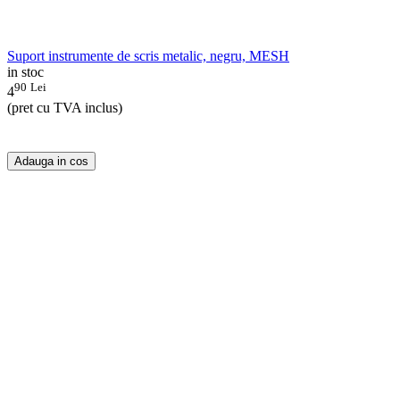
Suport instrumente de scris metalic, negru, MESH
in stoc
90
Lei
4
(pret cu TVA inclus)
Adauga in cos