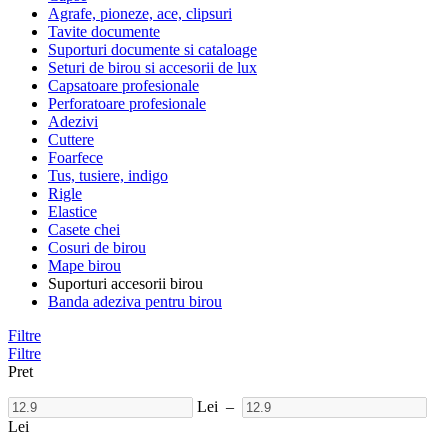
Agrafe, pioneze, ace, clipsuri
Tavite documente
Suporturi documente si cataloage
Seturi de birou si accesorii de lux
Capsatoare profesionale
Perforatoare profesionale
Adezivi
Cuttere
Foarfece
Tus, tusiere, indigo
Rigle
Elastice
Casete chei
Cosuri de birou
Mape birou
Suporturi accesorii birou
Banda adeziva pentru birou
Filtre
Filtre
Pret
Lei
–
Lei