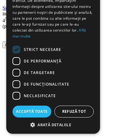
traficul. De asemenea, împărtășim
informații despre utilizarea site-ului nostru
Suport agrafe, metal, negru, MESH
cu partenerii noștri de publicitate și analiză,
in stoc
care le pot combina cu alte informații pe
50
Lei
4
care le-ați furnizat sau pe care le-au
(pret cu TVA inclus)
colectat din utilizarea serviciilor lor.
Află
mai multe
Adauga in cos
STRICT NECESARE
DE PERFORMANȚĂ
DE TARGETARE
DE FUNCŢIONALITATE
NECLASIFICATE
ACCEPTĂ TOATE
REFUZĂ TOT
ARATĂ DETALIILE