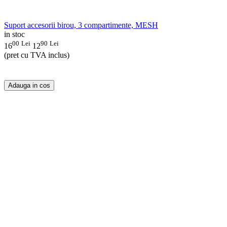
Suport accesorii birou, 3 compartimente, MESH
in stoc
00
Lei
90
Lei
16
12
(pret cu TVA inclus)
Adauga in cos