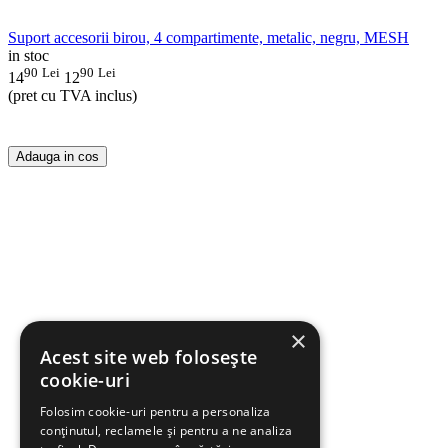
Suport accesorii birou, 4 compartimente, metalic, negru, MESH
in stoc
90
Lei
90
Lei
14
12
(pret cu TVA inclus)
Adauga in cos
×
Acest site web folosește
cookie-uri
Folosim cookie-uri pentru a personaliza
conținutul, reclamele și pentru a ne analiza