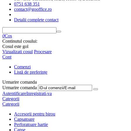
0751 638 351
contact@gooffice.ro
Detalii complete contact
0
Cos
Continutul cosului:
Cosul este gol
Vizualizati cosul
Procesare
Cont
Comenzi
Listă de preferințe
Urmarire comanda
Urmarire comanda
Autentificare
Inregistrati-va
Categorii
Categorii
Accesorii pentru birou
Capsatoare
Perforatoare hartie
Capse