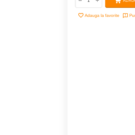
+
−
ADAU
Adauga la favorite
Pu