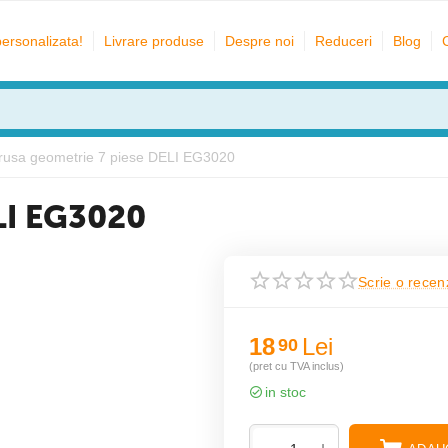
personalizata!
Livrare produse
Despre noi
Reduceri
Blog
rusa geometrie 7 piese DELI EG3020
LI EG3020
Scrie o recen
18
Lei
90
(pret cu TVA inclus)
in stoc