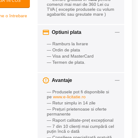
GA IN COS
comenzi mai mari de 360 Lei cu
TVA ( exceptie produsele cu volum
agabaritic sau greutate mare )
ne o întrebare
Optiuni plata
— Ramburs la livrare
— Ordin de plata
— Visa and MasterCard
— Termen de plata.
Avantaje
— Produsele pot fi disponibile si
pe
www.e-licitatie.ro
— Retur simplu in 14 zile
— Prețuri prietenoase si oferte
permanente
— Raport calitate-preț excepțional
— 7 din 10 clienți mai cumpără cel
puțin încă o dată
— Consiliere specializată gratuită