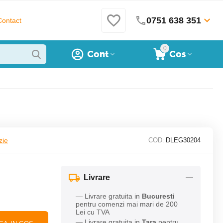
0751 638 351
Contact
0
Cont
Cos
zie
COD:
DLEG30204
Livrare
— Livrare gratuita in
Bucuresti
pentru comenzi mai mari de 200
Lei cu TVA
— Livrare gratuita in
Tara
pentru