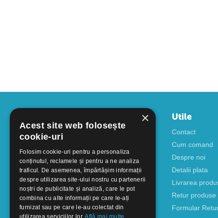
×
Contul meu
Utile
Acest site web folosește
Autentificare
Contact
cookie-uri
Creati cont
Cum comand
Folosim cookie-uri pentru a personaliza
Despre noi
conținutul, reclamele și pentru a ne analiza
Detalii plata
traficul. De asemenea, împărtășim informații
despre utilizarea site-ului nostru cu partenerii
Livrarea produ
noștri de publicitate și analiză, care le pot
Retur produse
combina cu alte informații pe care le-ați
furnizat sau pe care le-au colectat din
Formular Retu
utilizarea serviciilor lor.
Află mai multe