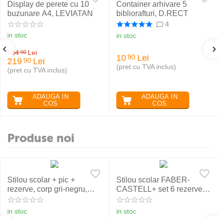
Display de perete cu 10
Container arhivare 5
buzunare A4, LEVIATAN
bibliorafturi, D.RECT
4
in stoc
in stoc
234
Lei
90
10
Lei
90
219
Lei
90
(pret cu TVA inclus)
(pret cu TVA inclus)
ADAUGA IN
ADAUGA IN
COS
COS
Produse noi
Stilou scolar + pic +
Stilou scolar FABER-
rezerve, corp gri-negru,
CASTELL+ set 6 rezerve,
NXT Eberhard Faber
rosu
in stoc
in stoc