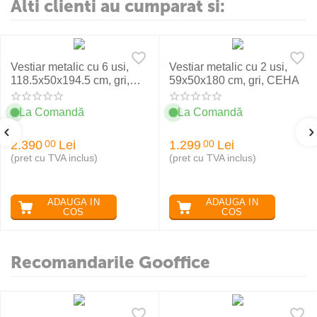
Alti clienti au cumparat si:
Vestiar metalic cu 6 usi,
Vestiar metalic cu 2 usi,
118.5x50x194.5 cm, gri,
59x50x180 cm, gri, CEHA
CEHA
La Comandă
La Comandă
2.390
Lei
1.299
Lei
00
00
(pret cu TVA inclus)
(pret cu TVA inclus)
ADAUGA IN
ADAUGA IN
COS
COS
Recomandarile Gooffice