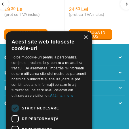
19
Lei
24
Lei
30
50
(pret cu TVA inclus)
(pret cu TVA inclus)
ADAUGA IN
ADAUGA IN
×
COS
COS
Acest site web folosește
cookie-uri
Contul meu
Folosim cookie-uri pentru a personaliza
conținutul, reclamele și pentru a ne analiza
traficul. De asemenea, împărtășim informații
Utile
despre utilizarea site-ului nostru cu partenerii
noștri de publicitate și analiză, care le pot
combina cu alte informații pe care le-ați
Informatii
furnizat sau pe care le-au colectat din
utilizarea serviciilor lor.
Află mai multe
Contact
STRICT NECESARE
DE PERFORMANȚĂ