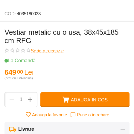
COD:
4035180033
Vestiar metalic cu o usa, 38x45x185
cm RFG
Scrie o recenzie
La Comandă
649
Lei
00
(pret cu TVA inclus)
+
−
ADAUGA IN COS
Adauga la favorite
Pune o întrebare
Livrare