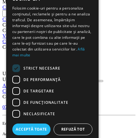
Meniu
Cautati
Folosim cookie-uri pentru a personaliza
conținutul, reclamele și pentru a ne analiza
Cos
traficul. De asemenea, împărtășim
Cos
informații despre utilizarea site-ului nostru
Cosul este gol
cu partenerii noștri de publicitate și analiză,
Vizualizati cosul
Procesare
care le pot combina cu alte informații pe
Cont
care le-ați furnizat sau pe care le-au
Cont
colectat din utilizarea serviciilor lor.
Află
mai multe
Comenzi
Listă de preferințe
STRICT NECESARE
Urmarire comanda
Urmarire comanda
DE PERFORMANȚĂ
Autentificare
Inregistrati-va
DE TARGETARE
Contact
Contact
DE FUNCŢIONALITATE
0751 638 351
Lu-Vi 9:00-18:00
NECLASIFICATE
contact@gooffice.ro
Email
ACCEPTĂ TOATE
REFUZĂ TOT
Adresa