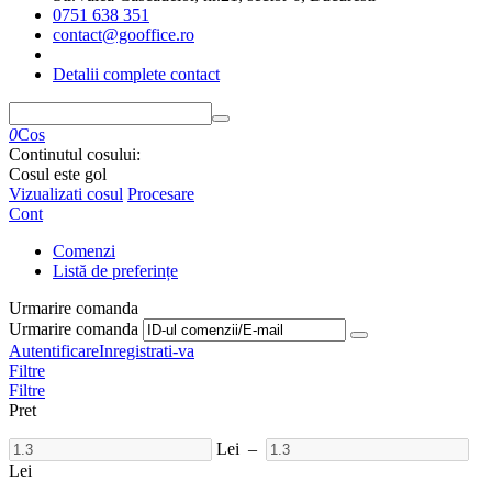
0751 638 351
contact@gooffice.ro
Detalii complete contact
0
Cos
Continutul cosului:
Cosul este gol
Vizualizati cosul
Procesare
Cont
Comenzi
Listă de preferințe
Urmarire comanda
Urmarire comanda
Autentificare
Inregistrati-va
Filtre
Filtre
Pret
Lei
–
Lei