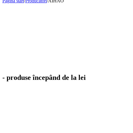
Pagina start
/
Producatori
/
AIHAO
- produse începând de la lei