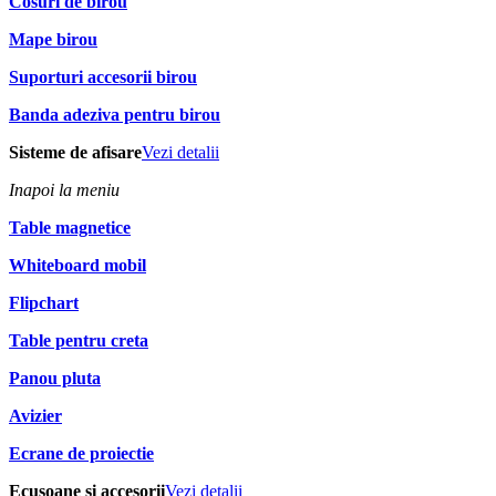
Cosuri de birou
Mape birou
Suporturi accesorii birou
Banda adeziva pentru birou
Sisteme de afisare
Vezi detalii
Inapoi la meniu
Table magnetice
Whiteboard mobil
Flipchart
Table pentru creta
Panou pluta
Avizier
Ecrane de proiectie
Ecusoane si accesorii
Vezi detalii