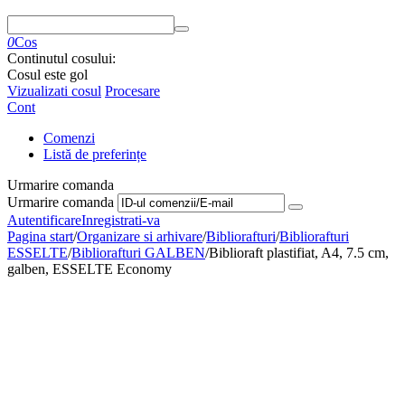
0
Cos
Continutul cosului:
Cosul este gol
Vizualizati cosul
Procesare
Cont
Comenzi
Listă de preferințe
Urmarire comanda
Urmarire comanda
Autentificare
Inregistrati-va
Pagina start
/
Organizare si arhivare
/
Bibliorafturi
/
Bibliorafturi
ESSELTE
/
Bibliorafturi GALBEN
/
Biblioraft plastifiat, A4, 7.5 cm,
galben, ESSELTE Economy