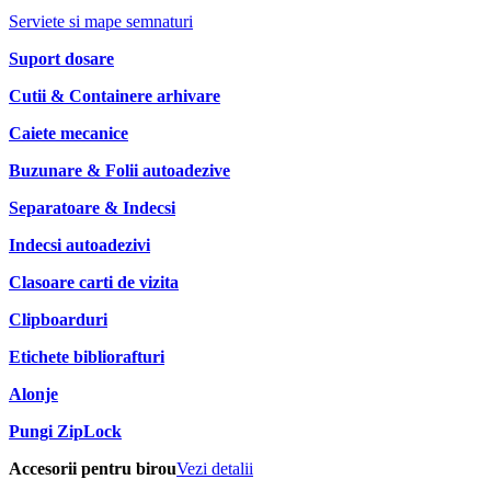
Serviete si mape semnaturi
Suport dosare
Cutii & Containere arhivare
Caiete mecanice
Buzunare & Folii autoadezive
Separatoare & Indecsi
Indecsi autoadezivi
Clasoare carti de vizita
Clipboarduri
Etichete bibliorafturi
Alonje
Pungi ZipLock
Accesorii pentru birou
Vezi detalii