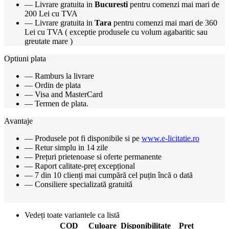
— Livrare gratuita in
Bucuresti
pentru comenzi mai mari de
200 Lei cu TVA
— Livrare gratuita in
Tara
pentru comenzi mai mari de 360
Lei cu TVA ( exceptie produsele cu volum agabaritic sau
greutate mare )
Optiuni plata
— Ramburs la livrare
— Ordin de plata
— Visa and MasterCard
— Termen de plata.
Avantaje
— Produsele pot fi disponibile si pe
www.e-licitatie.ro
— Retur simplu in 14 zile
— Prețuri prietenoase si oferte permanente
— Raport calitate-preț excepțional
— 7 din 10 clienți mai cumpără cel puțin încă o dată
— Consiliere specializată gratuită
Vedeți toate variantele ca listă
COD
Culoare
Disponibilitate
Pret