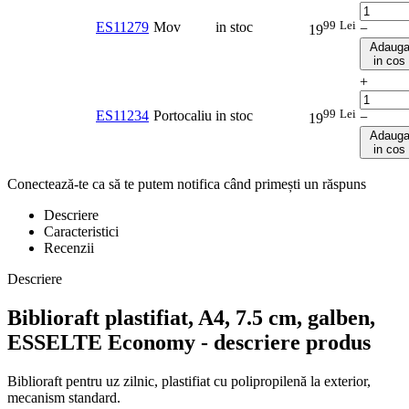
99
Lei
ES11279
Mov
in stoc
−
19
Adaug
in cos
+
99
Lei
ES11234
Portocaliu
in stoc
−
19
Adaug
in cos
Conectează-te ca să te putem notifica când primești un răspuns
Descriere
Caracteristici
Recenzii
Descriere
Biblioraft plastifiat, A4, 7.5 cm, galben,
ESSELTE Economy - descriere produs
Biblioraft pentru uz zilnic, plastifiat cu polipropilenă la exterior,
mecanism standard.