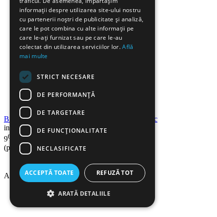
traficul. De asemenea, împărtășim
informații despre utilizarea site-ului nostru
cu partenerii noștri de publicitate și analiză,
care le pot combina cu alte informații pe
care le-ați furnizat sau pe care le-au
colectat din utilizarea serviciilor lor.
Află
mai multe
STRICT NECESARE
DE PERFORMANȚĂ
DE TARGETARE
Biblioraft A4 plastifiat PP, 5 cm, OPTIMA Classic
in stoc
DE FUNCŢIONALITATE
69
Lei
9
(pret cu TVA inclus)
NECLASIFICATE
ACCEPTĂ TOATE
REFUZĂ TOT
Adauga in cos
ARATĂ DETALIILE