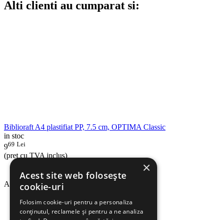
Alti clienti au cumparat si:
Biblioraft A4 plastifiat PP, 7.5 cm, OPTIMA Classic
in stoc
69
Lei
9
(pret cu TVA inclus)
×
Acest site web folosește
Adauga in cos
cookie-uri
Folosim cookie-uri pentru a personaliza
conținutul, reclamele și pentru a ne analiza