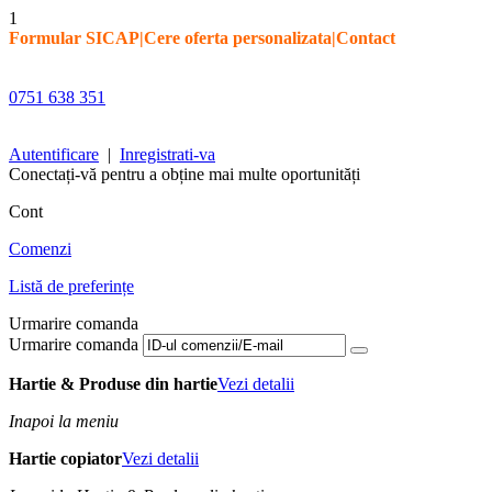
1
Formular SICAP
|
Cere oferta personalizata
|
Contact
0751 638 351
Autentificare
|
Inregistrati-va
Conectați-vă pentru a obține mai multe oportunități
Cont
Comenzi
Listă de preferințe
Urmarire comanda
Urmarire comanda
Hartie & Produse din hartie
Vezi detalii
Inapoi la meniu
Hartie copiator
Vezi detalii