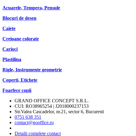
Acuarele, Tempera, Pensule
Blocuri de desen
Caiete
Creioane colorate
Carioci
Plastilina
Rigle, Instrumente geometrie
Coperti, Etichete
Foarfece copii
GRAND OFFICE CONCEPT S.R.L.
CUI: RO38965254 | J2018000237153
Str.Valea Cascadelor, nr.21, sector 6, Bucuresti
0751 638 351
contact@gooffice.ro
Detalii complete contact