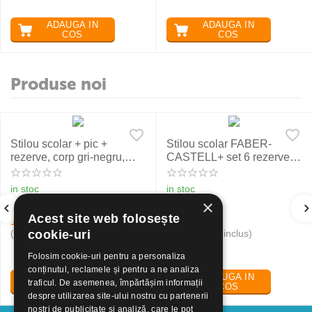
ADAUGA IN
ADAUGA IN
COS
COS
Produse noi
Stilou scolar + pic +
Stilou scolar FABER-
rezerve, corp gri-negru,
CASTELL+ set 6 rezerve,
NXT Eberhard Faber
rosu
in stoc
in stoc
×
Acest site web folosește
19
Lei
24
Lei
30
50
(pret cu TVA inclus)
(pret cu TVA inclus)
cookie-uri
Folosim cookie-uri pentru a personaliza
conținutul, reclamele și pentru a ne analiza
ADAUGA IN
ADAUGA IN
traficul. De asemenea, împărtășim informații
COS
COS
despre utilizarea site-ului nostru cu partenerii
noștri de publicitate și analiză, care le pot