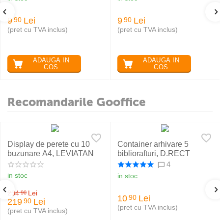
9
Lei
9
Lei
90
90
(pret cu TVA inclus)
(pret cu TVA inclus)
ADAUGA IN
ADAUGA IN
COS
COS
Recomandarile Gooffice
Display de perete cu 10
Container arhivare 5
buzunare A4, LEVIATAN
bibliorafturi, D.RECT
4
in stoc
in stoc
234
Lei
90
10
Lei
90
219
Lei
90
(pret cu TVA inclus)
(pret cu TVA inclus)