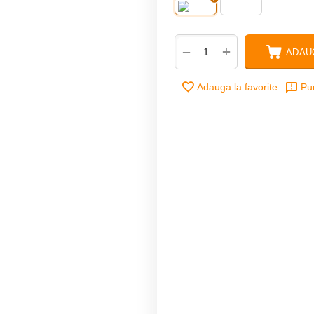
+
−
ADAU
Adauga la favorite
Pu