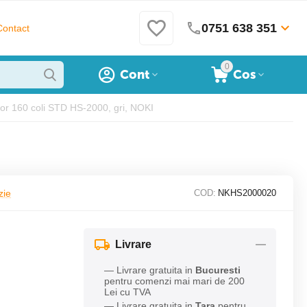
0751 638 351
Contact
0
Cont
Cos
or 160 coli STD HS-2000, gri, NOKI
zie
COD:
NKHS2000020
Livrare
— Livrare gratuita in
Bucuresti
pentru comenzi mai mari de 200
Lei cu TVA
— Livrare gratuita in
Tara
pentru