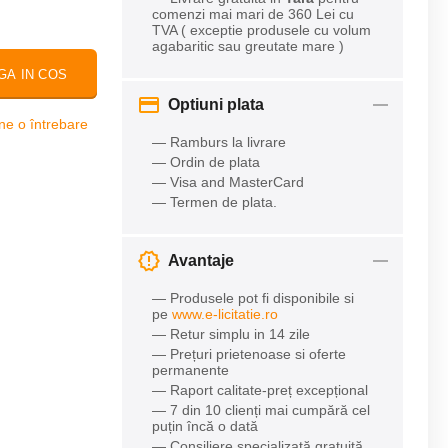
comenzi mai mari de 360 Lei cu
TVA ( exceptie produsele cu volum
agabaritic sau greutate mare )
GA IN COS
Optiuni plata
ne o întrebare
— Ramburs la livrare
— Ordin de plata
— Visa and MasterCard
— Termen de plata.
Avantaje
— Produsele pot fi disponibile si
pe
www.e-licitatie.ro
— Retur simplu in 14 zile
— Prețuri prietenoase si oferte
permanente
— Raport calitate-preț excepțional
— 7 din 10 clienți mai cumpără cel
puțin încă o dată
— Consiliere specializată gratuită