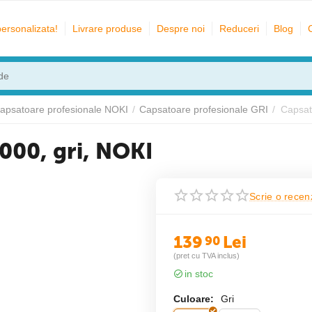
personalizata!
Livrare produse
Despre noi
Reduceri
Blog
apsatoare profesionale NOKI
/
Capsatoare profesionale GRI
/
Capsat
000, gri, NOKI
Scrie o recen
139
Lei
90
(pret cu TVA inclus)
in stoc
Culoare:
Gri