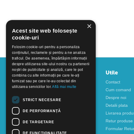
×
Acest site web folosește
cookie-uri
Folosim cookie-uri pentru a personaliza
conținutul, reclamele și pentru a ne analiza
traficul. De asemenea, împărtășim informații
despre utilizarea site-ului nostru cu partenerii
noștri de publicitate și analiză, care le pot
Contul meu
Utile
combina cu alte informații pe care le-ați
furnizat sau pe care le-au colectat din
Autentificare
Contact
utilizarea serviciilor lor.
Află mai multe
Creati cont
Cum comand
Despre noi
STRICT NECESARE
Detalii plata
DE PERFORMANȚĂ
Livrarea produ
Retur produse
DE TARGETARE
Formular Retu
DE FUNCŢIONALITATE