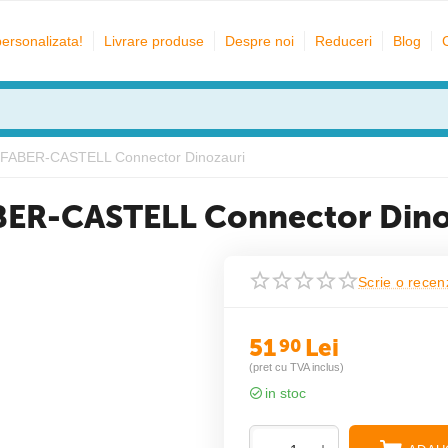
personalizata!
Livrare produse
Despre noi
Reduceri
Blog
ori FABER-CASTELL Connector Dinozauri
FABER-CASTELL Connector Din
Scrie o recen
51
Lei
90
(pret cu TVA inclus)
in stoc