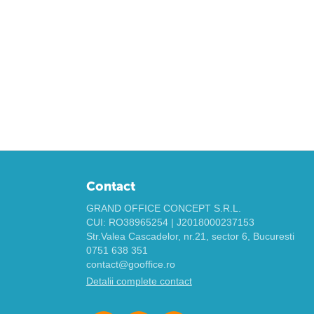
Contact
GRAND OFFICE CONCEPT S.R.L.
CUI: RO38965254 | J2018000237153
Str.Valea Cascadelor, nr.21, sector 6, Bucuresti
0751 638 351
contact@gooffice.ro
Detalii complete contact