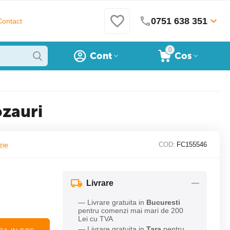
0751 638 351
Contact
0
Cont
Cos
ozauri
zie
COD:
FC155546
Livrare
— Livrare gratuita in
Bucuresti
pentru comenzi mai mari de 200
Lei cu TVA
— Livrare gratuita in
Tara
pentru