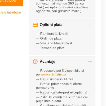
GA IN COS
comenzi mai mari de 360 Lei cu
TVA ( exceptie produsele cu volum
agabaritic sau greutate mare )
ne o întrebare
Optiuni plata
— Ramburs la livrare
— Ordin de plata
— Visa and MasterCard
— Termen de plata.
Avantaje
— Produsele pot fi disponibile si
pe
www.e-licitatie.ro
— Retur simplu in 14 zile
— Prețuri prietenoase si oferte
permanente
— Raport calitate-preț excepțional
— 7 din 10 clienți mai cumpără cel
puțin încă o dată
— Consiliere specializată gratuită