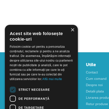
×
Acest site web folosește
cookie-uri
Folosim cookie-uri pentru a personaliza
conținutul, reclamele și pentru a ne analiza
traficul. De asemenea, împărtășim informații
despre utilizarea site-ului nostru cu partenerii
Contul meu
Utile
noștri de publicitate și analiză, care le pot
combina cu alte informații pe care le-ați
Autentificare
Contact
furnizat sau pe care le-au colectat din
Creati cont
Cum comand
utilizarea serviciilor lor.
Află mai multe
Despre noi
STRICT NECESARE
Detalii plata
Livrarea produ
DE PERFORMANȚĂ
Retur produse
DE TARGETARE