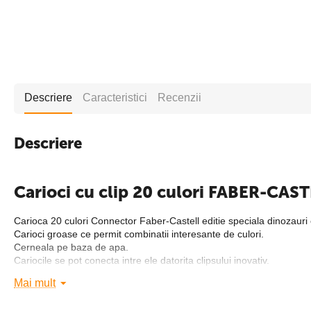
Descriere
Caracteristici
Recenzii
Descriere
Carioci cu clip 20 culori FABER-CAS
Carioca 20 culori Connector Faber-Castell editie speciala dinozauri 
Carioci groase ce permit combinatii interesante de culori.
Cerneala pe baza de apa.
Cariocile se pot conecta intre ele datorita clipsului inovativ.
Culori intense, luminoase.
Mai mult
Se pot curata de pe majoritatea materialelor textile.
Varf rotund cu linia de scriere de 3.