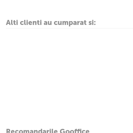
Adaugati in cos carioci cu clip 20 culori FABER-CASTELL Connector D
Producator:
FABER-CASTELL
Alti clienti au cumparat si:
Recomandarile Gooffice