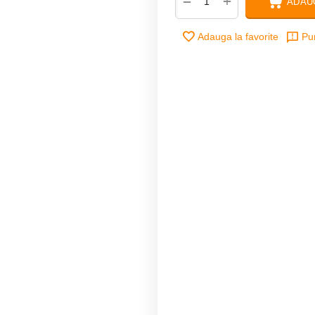
+
−
ADAU
Adauga la favorite
Pu