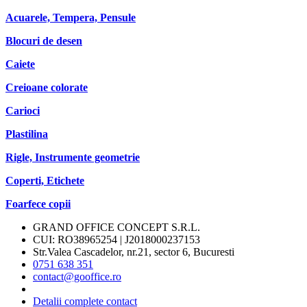
Acuarele, Tempera, Pensule
Blocuri de desen
Caiete
Creioane colorate
Carioci
Plastilina
Rigle, Instrumente geometrie
Coperti, Etichete
Foarfece copii
GRAND OFFICE CONCEPT S.R.L.
CUI: RO38965254 | J2018000237153
Str.Valea Cascadelor, nr.21, sector 6, Bucuresti
0751 638 351
contact@gooffice.ro
Detalii complete contact