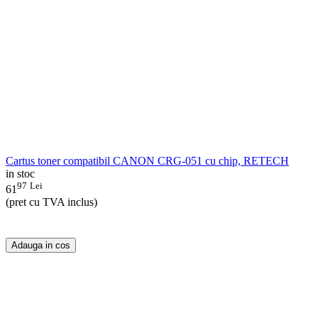
Cartus toner compatibil CANON CRG-051 cu chip, RETECH
in stoc
97
Lei
61
(pret cu TVA inclus)
Adauga in cos