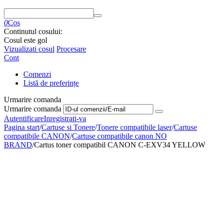
0
Cos
Continutul cosului:
Cosul este gol
Vizualizati cosul
Procesare
Cont
Comenzi
Listă de preferințe
Urmarire comanda
Urmarire comanda
Autentificare
Inregistrati-va
Pagina start
/
Cartuse si Tonere
/
Tonere compatibile laser
/
Cartuse
compatibile CANON
/
Cartuse compatibile canon NO
BRAND
/
Cartus toner compatibil CANON C-EXV34 YELLOW