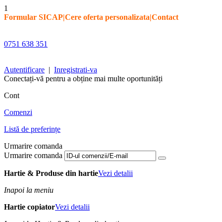
1
Formular SICAP
|
Cere oferta personalizata
|
Contact
0751 638 351
Autentificare
|
Inregistrati-va
Conectați-vă pentru a obține mai multe oportunități
Cont
Comenzi
Listă de preferințe
Urmarire comanda
Urmarire comanda
Hartie & Produse din hartie
Vezi detalii
Inapoi la meniu
Hartie copiator
Vezi detalii