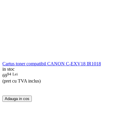
Cartus toner compatibil CANON C-EXV18 IR1018
in stoc
94
Lei
69
(pret cu TVA inclus)
Adauga in cos