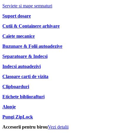
Serviete si mape semnaturi
Suport dosare
Cutii & Containere arhivare
Caiete mecanice
Buzunare & Folii autoadezive
Separatoare & Indecsi
Indecsi autoadezivi
Clasoare carti de vizita
Clipboarduri
Etichete bibliorafturi
Alonje
Pungi ZipLock
Accesorii pentru birou
Vezi detalii