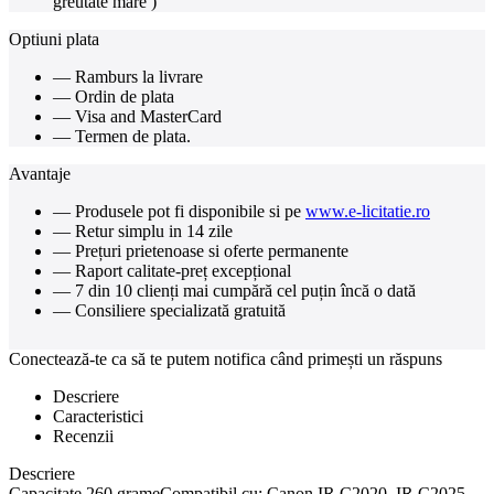
greutate mare )
Optiuni plata
— Ramburs la livrare
— Ordin de plata
— Visa and MasterCard
— Termen de plata.
Avantaje
— Produsele pot fi disponibile si pe
www.e-licitatie.ro
— Retur simplu in 14 zile
— Prețuri prietenoase si oferte permanente
— Raport calitate-preț excepțional
— 7 din 10 clienți mai cumpără cel puțin încă o dată
— Consiliere specializată gratuită
Conectează-te ca să te putem notifica când primești un răspuns
Descriere
Caracteristici
Recenzii
Descriere
Capacitate 260 grameCompatibil cu: Canon IR C2020, IR C2025,