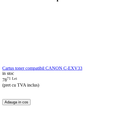
Cartus toner compatibil CANON C-EXV33
in stoc
71
Lei
78
(pret cu TVA inclus)
Adauga in cos