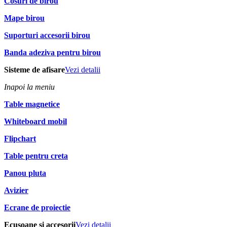
Cosuri de birou
Mape birou
Suporturi accesorii birou
Banda adeziva pentru birou
Sisteme de afisare
Vezi detalii
Inapoi la meniu
Table magnetice
Whiteboard mobil
Flipchart
Table pentru creta
Panou pluta
Avizier
Ecrane de proiectie
Ecusoane si accesorii
Vezi detalii