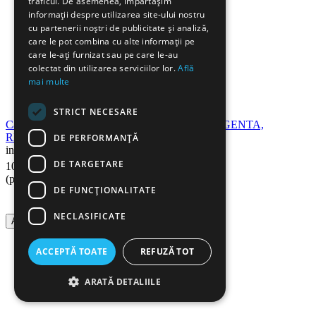
traficul. De asemenea, împărtășim
informații despre utilizarea site-ului nostru
cu partenerii noștri de publicitate și analiză,
care le pot combina cu alte informații pe
care le-ați furnizat sau pe care le-au
colectat din utilizarea serviciilor lor.
Află
mai multe
STRICT NECESARE
Cartus toner compatibil CANON CRG-731 MAGENTA,
RETECH
DE PERFORMANȚĂ
in stoc
56
Lei
DE TARGETARE
100
(pret cu TVA inclus)
DE FUNCŢIONALITATE
NECLASIFICATE
Adauga in cos
ACCEPTĂ TOATE
REFUZĂ TOT
ARATĂ DETALIILE