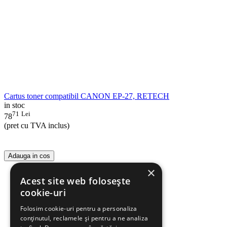
Cartus toner compatibil CANON EP-27, RETECH
in stoc
71
Lei
78
(pret cu TVA inclus)
Adauga in cos
×
Acest site web folosește
cookie-uri
Folosim cookie-uri pentru a personaliza
conținutul, reclamele și pentru a ne analiza