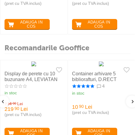
(pret cu TVA inclus)
(pret cu TVA inclus)
ADAUGA IN
ADAUGA IN
COS
COS
Recomandarile Gooffice
Display de perete cu 10
Container arhivare 5
buzunare A4, LEVIATAN
bibliorafturi, D.RECT
4
in stoc
in stoc
234
Lei
90
10
Lei
90
219
Lei
90
(pret cu TVA inclus)
(pret cu TVA inclus)
ADAUGA IN
ADAUGA IN