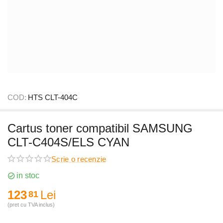
COD:
HTS CLT-404C
Cartus toner compatibil SAMSUNG
CLT-C404S/ELS CYAN
Scrie o recenzie
in stoc
123
Lei
81
(pret cu TVA inclus)