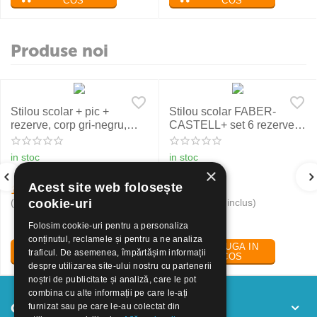
COS
COS
Produse noi
Stilou scolar + pic +
Stilou scolar FABER-
rezerve, corp gri-negru,
CASTELL+ set 6 rezerve,
NXT Eberhard Faber
rosu
in stoc
in stoc
×
Acest site web folosește
19
Lei
24
Lei
30
50
(pret cu TVA inclus)
(pret cu TVA inclus)
cookie-uri
Folosim cookie-uri pentru a personaliza
conținutul, reclamele și pentru a ne analiza
ADAUGA IN
ADAUGA IN
traficul. De asemenea, împărtășim informații
COS
COS
despre utilizarea site-ului nostru cu partenerii
noștri de publicitate și analiză, care le pot
combina cu alte informații pe care le-ați
Contul meu
furnizat sau pe care le-au colectat din