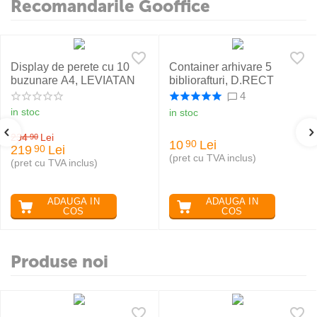
Recomandarile Gooffice
Display de perete cu 10
Container arhivare 5
buzunare A4, LEVIATAN
bibliorafturi, D.RECT
4
in stoc
in stoc
234
Lei
90
10
Lei
90
219
Lei
90
(pret cu TVA inclus)
(pret cu TVA inclus)
ADAUGA IN
ADAUGA IN
COS
COS
Produse noi