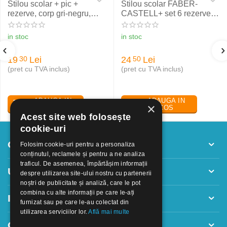
Stilou scolar + pic +
Stilou scolar FABER-
rezerve, corp gri-negru,
CASTELL+ set 6 rezerve,
NXT Eberhard Faber
rosu
in stoc
in stoc
19
Lei
24
Lei
30
50
(pret cu TVA inclus)
(pret cu TVA inclus)
ADAUGA IN
ADAUGA IN
×
COS
COS
Acest site web folosește
cookie-uri
Contul meu
Folosim cookie-uri pentru a personaliza
conținutul, reclamele și pentru a ne analiza
traficul. De asemenea, împărtășim informații
Utile
despre utilizarea site-ului nostru cu partenerii
noștri de publicitate și analiză, care le pot
combina cu alte informații pe care le-ați
Informatii
furnizat sau pe care le-au colectat din
utilizarea serviciilor lor.
Află mai multe
Contact