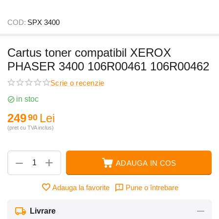
COD:
SPX 3400
Cartus toner compatibil XEROX
PHASER 3400 106R00461 106R00462
Scrie o recenzie
in stoc
249
Lei
90
(pret cu TVA inclus)
+
−
ADAUGA IN COS
Adauga la favorite
Pune o întrebare
Livrare