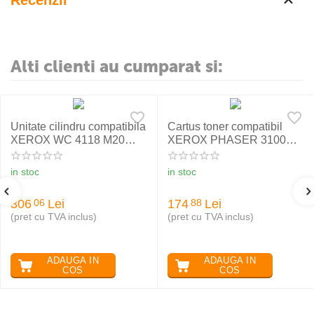
Recenzii
Alti clienti au cumparat si:
Unitate cilindru compatibila
Cartus toner compatibil
XEROX WC 4118 M20
XEROX PHASER 3100
113R00671
106R01379, RETECH
in stoc
in stoc
306
Lei
174
Lei
06
88
(pret cu TVA inclus)
(pret cu TVA inclus)
ADAUGA IN
ADAUGA IN
COS
COS