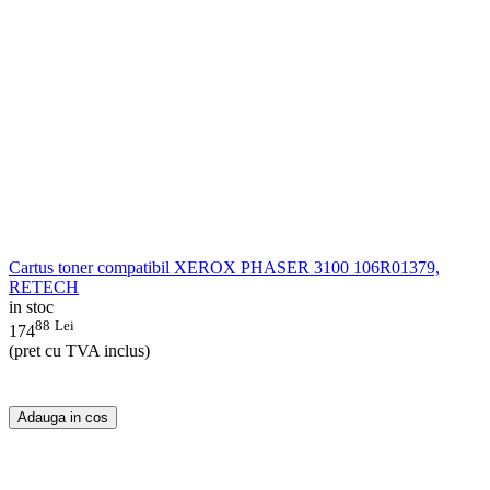
Cartus toner compatibil XEROX PHASER 3100 106R01379,
RETECH
in stoc
88
Lei
174
(pret cu TVA inclus)
Adauga in cos