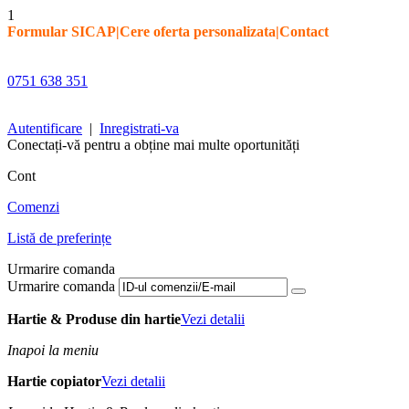
1
Formular SICAP
|
Cere oferta personalizata
|
Contact
0751 638 351
Autentificare
|
Inregistrati-va
Conectați-vă pentru a obține mai multe oportunități
Cont
Comenzi
Listă de preferințe
Urmarire comanda
Urmarire comanda
Hartie & Produse din hartie
Vezi detalii
Inapoi la meniu
Hartie copiator
Vezi detalii