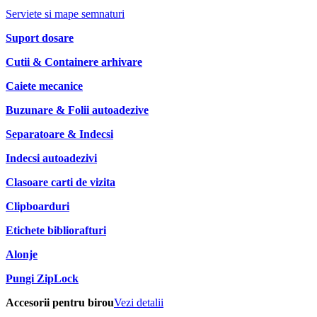
Serviete si mape semnaturi
Suport dosare
Cutii & Containere arhivare
Caiete mecanice
Buzunare & Folii autoadezive
Separatoare & Indecsi
Indecsi autoadezivi
Clasoare carti de vizita
Clipboarduri
Etichete bibliorafturi
Alonje
Pungi ZipLock
Accesorii pentru birou
Vezi detalii