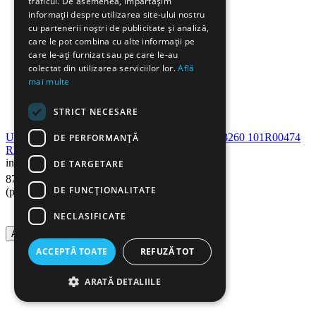
traficul. De asemenea, împărtășim
informații despre utilizarea site-ului nostru
cu partenerii noștri de publicitate și analiză,
care le pot combina cu alte informații pe
care le-ați furnizat sau pe care le-au
colectat din utilizarea serviciilor lor.
Află
mai multe
STRICT NECESARE
Unitate cilindru compatibila XEROX PHASER 3260 101R00474
DE PERFORMANȚĂ
RETECH
in stoc
DE TARGETARE
44
Lei
87
DE FUNCŢIONALITATE
(pret cu TVA inclus)
NECLASIFICATE
Adauga in cos
ACCEPTĂ TOATE
REFUZĂ TOT
ARATĂ DETALIILE