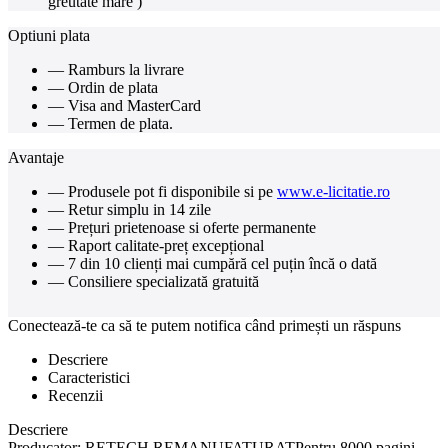
greutate mare )
Optiuni plata
— Ramburs la livrare
— Ordin de plata
— Visa and MasterCard
— Termen de plata.
Avantaje
— Produsele pot fi disponibile si pe
www.e-licitatie.ro
— Retur simplu in 14 zile
— Prețuri prietenoase si oferte permanente
— Raport calitate-preț excepțional
— 7 din 10 clienți mai cumpără cel puțin încă o dată
— Consiliere specializată gratuită
Conectează-te ca să te putem notifica când primești un răspuns
Descriere
Caracteristici
Recenzii
Descriere
Producator: RETECH REMANUFATURATPentru 8000 pagini