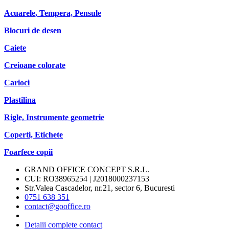
Acuarele, Tempera, Pensule
Blocuri de desen
Caiete
Creioane colorate
Carioci
Plastilina
Rigle, Instrumente geometrie
Coperti, Etichete
Foarfece copii
GRAND OFFICE CONCEPT S.R.L.
CUI: RO38965254 | J2018000237153
Str.Valea Cascadelor, nr.21, sector 6, Bucuresti
0751 638 351
contact@gooffice.ro
Detalii complete contact