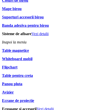
Cosuri de birou
Mape birou
Suporturi accesorii birou
Banda adeziva pentru birou
Sisteme de afisare
Vezi detalii
Inapoi la meniu
Table magnetice
Whiteboard mobil
Flipchart
Table pentru creta
Panou pluta
Avizier
Ecrane de proiectie
Ecusoane si accesorii
Vezi detalii