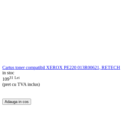
Cartus toner compatibil XEROX PE220 013R00621, RETECH
in stoc
31
Lei
109
(pret cu TVA inclus)
Adauga in cos