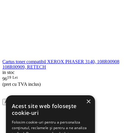
Cartus toner compatibil XEROX PHASER 3140, 108R00908
108R00909, RETECH
in stoc
19
Lei
96
(pret cu TVA inclus)
×
Adauga in cos
Acest site web folosește
cookie-uri
Folosim cookie-uri pentru a personaliza
conținutul, reclamele și pentru a ne analiza