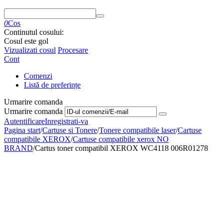
0
Cos
Continutul cosului:
Cosul este gol
Vizualizati cosul
Procesare
Cont
Comenzi
Listă de preferințe
Urmarire comanda
Urmarire comanda
Autentificare
Inregistrati-va
Pagina start
/
Cartuse si Tonere
/
Tonere compatibile laser
/
Cartuse
compatibile XEROX
/
Cartuse compatibile xerox NO
BRAND
/
Cartus toner compatibil XEROX WC4118 006R01278