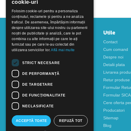
cookie-uri
Folosim cookie-uri pentru a personaliza
conținutul, reclamele și pentru a ne analiza
traficul. De asemenea, împărtășim informații
despre utilizarea site-ului nostru cu partenerii
Contul meu
Utile
noștri de publicitate și analiză, care le pot
combina cu alte informații pe care le-ați
Autentificare
Contact
furnizat sau pe care le-au colectat din
Creati cont
Cum comand
utilizarea serviciilor lor.
Află mai multe
Despre noi
STRICT NECESARE
Detalii plata
Livrarea produ
DE PERFORMANȚĂ
Retur produse
DE TARGETARE
Formular Retu
Formular SIC
DE FUNCŢIONALITATE
Cere oferta pe
NECLASIFICATE
Producatori
Sitemap
ACCEPTĂ TOATE
REFUZĂ TOT
Blog