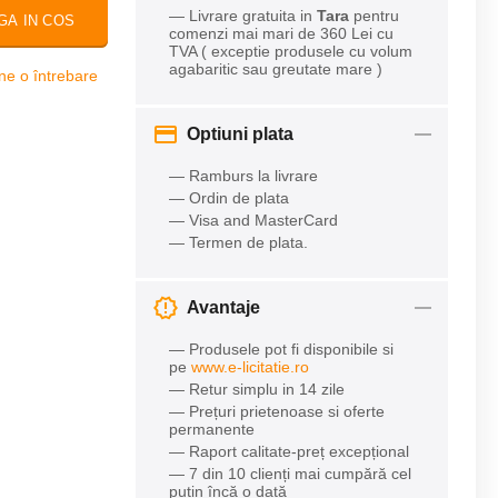
— Livrare gratuita in
Tara
pentru
GA IN COS
comenzi mai mari de 360 Lei cu
TVA ( exceptie produsele cu volum
agabaritic sau greutate mare )
ne o întrebare
Optiuni plata
— Ramburs la livrare
— Ordin de plata
— Visa and MasterCard
— Termen de plata.
Avantaje
— Produsele pot fi disponibile si
pe
www.e-licitatie.ro
— Retur simplu in 14 zile
— Prețuri prietenoase si oferte
permanente
— Raport calitate-preț excepțional
— 7 din 10 clienți mai cumpără cel
puțin încă o dată