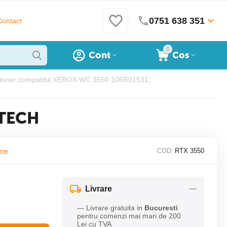
0751 638 351
Contact
0
Cont
Cos
 toner compatibil XEROX WC 3550 106R01531,
ETECH
zie
COD:
RTX 3550
Livrare
— Livrare gratuita in
Bucuresti
pentru comenzi mai mari de 200
Lei cu TVA