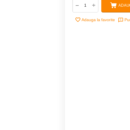
+
−
ADAU
Adauga la favorite
Pu