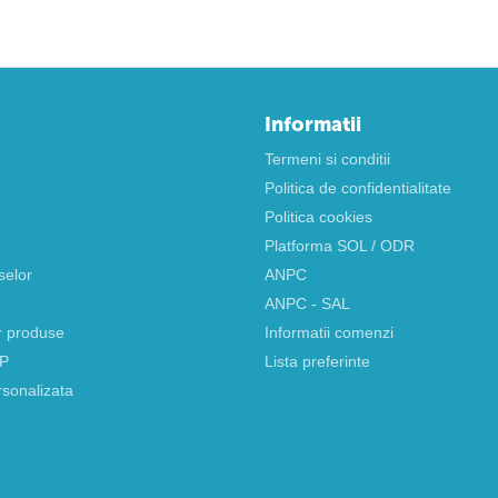
Informatii
Termeni si conditii
Politica de confidentialitate
Politica cookies
Platforma SOL / ODR
selor
ANPC
ANPC - SAL
r produse
Informatii comenzi
AP
Lista preferinte
rsonalizata