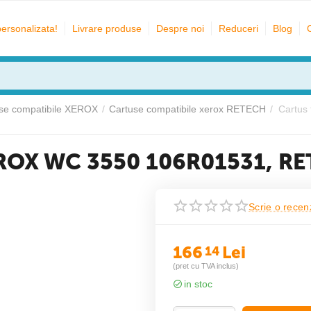
personalizata!
Livrare produse
Despre noi
Reduceri
Blog
se compatibile XEROX
/
Cartuse compatibile xerox RETECH
/
Cartus
XEROX WC 3550 106R01531, R
Scrie o recen
166
Lei
14
(pret cu TVA inclus)
in stoc