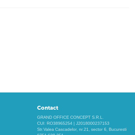
Contact
GRAND OFFICE CONCEPT S.R.L.
CUI: RO38965254 | J2018000237153
Str.Valea Cascadelor, nr.21, sector 6, Bucuresti