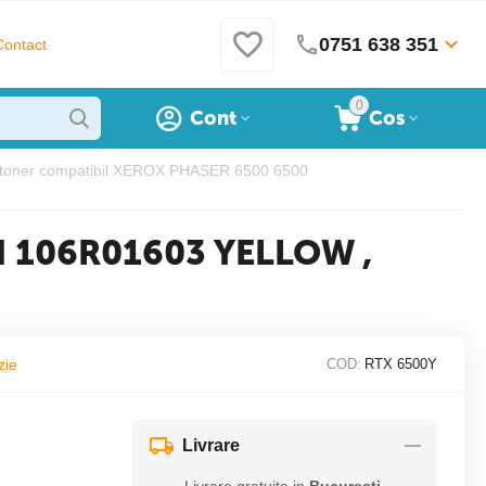
0751 638 351
Contact
0
Cont
Cos
 toner compatibil XEROX PHASER 6500 6500
N 106R01603 YELLOW ,
zie
COD:
RTX 6500Y
Livrare