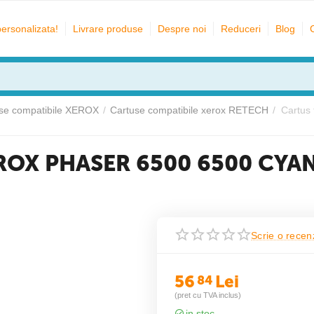
personalizata!
Livrare produse
Despre noi
Reduceri
Blog
se compatibile XEROX
/
Cartuse compatibile xerox RETECH
/
Cartus
XEROX PHASER 6500 6500 CYA
Scrie o recen
56
Lei
84
(pret cu TVA inclus)
in stoc