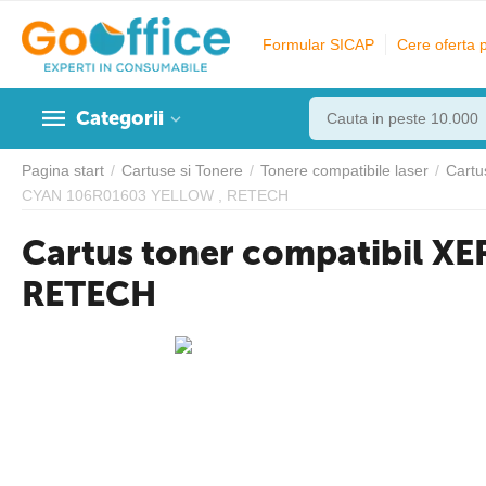
Formular SICAP
Cere oferta 
Categorii
Pagina start
/
Cartuse si Tonere
/
Tonere compatibile laser
/
Cartu
CYAN 106R01603 YELLOW , RETECH
Cartus toner compatibil 
RETECH