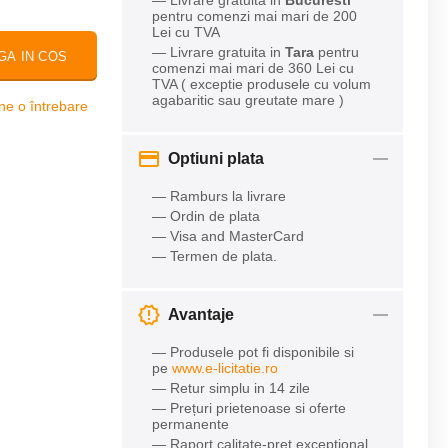
— Livrare gratuita in
Bucuresti
pentru comenzi mai mari de 200
Lei cu TVA
— Livrare gratuita in
Tara
pentru
GA IN COS
comenzi mai mari de 360 Lei cu
TVA ( exceptie produsele cu volum
agabaritic sau greutate mare )
ne o întrebare
Optiuni plata
— Ramburs la livrare
— Ordin de plata
— Visa and MasterCard
— Termen de plata.
Avantaje
— Produsele pot fi disponibile si
pe
www.e-licitatie.ro
— Retur simplu in 14 zile
— Prețuri prietenoase si oferte
permanente
— Raport calitate-preț excepțional