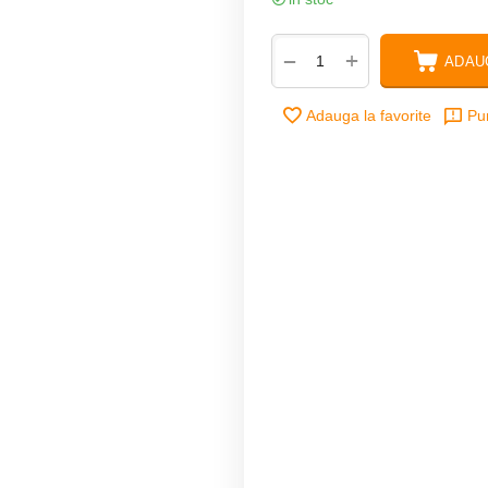
+
−
ADAU
Adauga la favorite
Pu