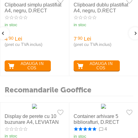
Clipboard simplu plastifiat
Clipboard dublu plastifiat
A4, negru, D.RECT
A4, negru, D.RECT
in stoc
in stoc
4
Lei
7
Lei
90
90
(pret cu TVA inclus)
(pret cu TVA inclus)
ADAUGA IN
ADAUGA IN
COS
COS
Recomandarile Gooffice
Display de perete cu 10
Container arhivare 5
buzunare A4, LEVIATAN
bibliorafturi, D.RECT
4
in stoc
in stoc