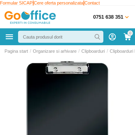
|
|
Formular SICAP
Cere oferta personalizata
Contact
0751 638 351
0
Pagina start
/
Organizare si arhivare
/
Clipboarduri
/
Clipboarduri