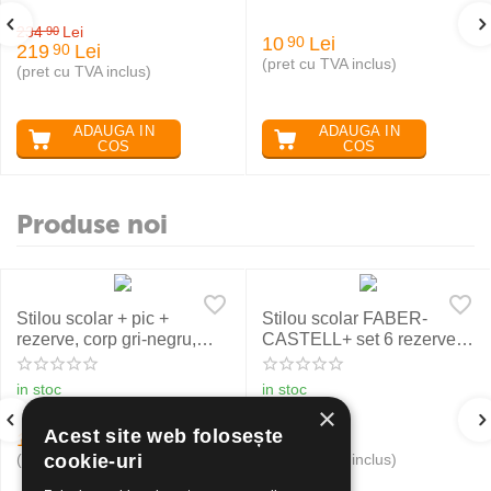
234
Lei
90
10
Lei
90
219
Lei
90
(pret cu TVA inclus)
(pret cu TVA inclus)
ADAUGA IN
ADAUGA IN
COS
COS
Produse noi
Stilou scolar + pic +
Stilou scolar FABER-
rezerve, corp gri-negru,
CASTELL+ set 6 rezerve,
NXT Eberhard Faber
rosu
in stoc
in stoc
×
Acest site web folosește
19
Lei
24
Lei
30
50
(pret cu TVA inclus)
(pret cu TVA inclus)
cookie-uri