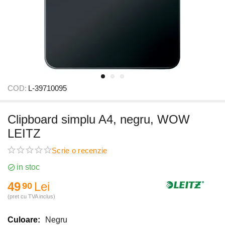
COD:
L-39710095
Clipboard simplu A4, negru, WOW
LEITZ
Scrie o recenzie
in stoc
49
Lei
90
(pret cu TVA inclus)
Culoare:
Negru