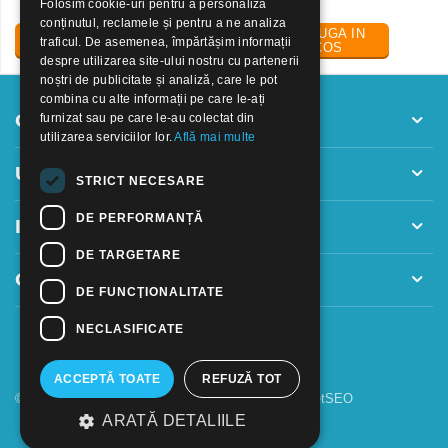
Folosim cookie-uri pentru a personaliza
conținutul, reclamele și pentru a ne analiza
ADAUGA IN
ADAUGA IN
traficul. De asemenea, împărtășim informații
COS
COS
despre utilizarea site-ului nostru cu partenerii
noștri de publicitate și analiză, care le pot
combina cu alte informații pe care le-ați
Contul meu
furnizat sau pe care le-au colectat din
utilizarea serviciilor lor.
Află mai multe
Utile
STRICT NECESARE
DE PERFORMANȚĂ
Informatii
DE TARGETARE
Contact
DE FUNCŢIONALITATE
NECLASIFICATE
ACCEPTĂ TOATE
REFUZĂ TOT
© 2018 - 2026 GOOFFICE. Realizat si configurat
netSEO
ARATĂ DETALIILE